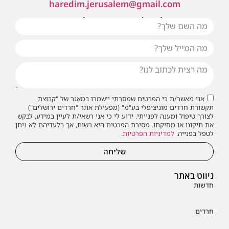
haredim.jerusalem@gmail.com
או שילחו אלינו פנייה ונחזור אליכם בהקדם
אני מאשר/ת כי הפרטים שמסרתי יישמרו במאגר של "קבוצת
תקשורת חרדים מוניציפלי בע"מ" (מפעילת אתר "חרדים ירושלים")
לצורך טיפול ומענה לפנייתי. ידוע לי כי אני רשאי/ת לעיין במידע, לבקש
את תיקונו או מחיקתו. מסירת הפרטים היא רשות, אך בלעדיהם לא ניתן
לטפל בפנייה.
למדיניות הפרטיות
.
שליחה
ניווט באתר
חדשות
חרדים