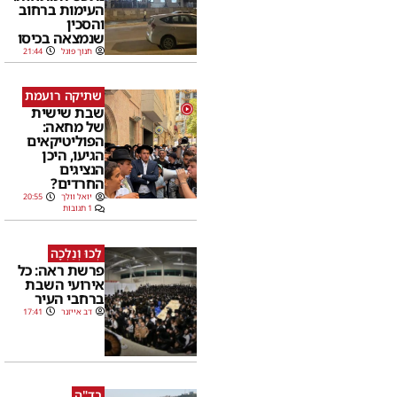
העימות ברחוב
והסכין
שנמצאה בכיסו
חנוך פוגל
21:44
שתיקה רועמת
1
שבת שישית
של מחאה:
הפוליטיקאים
הגיעו, היכן
הנציגים
החרדים?
יואל וולך
20:55
1 תגובות
לְכוּ וְנֵלְכָה
פרשת ראה: כל
אירועי השבת
ברחבי העיר
דב אייזנר
17:41
בד"ה