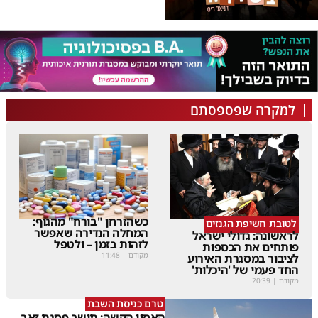
למקרה שפספסתם
כשהזרחן "בורח" מהגוף:
לטובת חשיפת הגנזים
המחלה הנדירה שאפשר
לראשונה: גדולי ישראל
לזהות בזמן – ולטפל
פותחים את הכספות
מקודם
|
11:48
לציבור במסגרת האירוע
החד פעמי של 'היכלות'
מקודם
|
20:39
טרם כניסת השבת
האסון הקשה: תושב פסגת זאב