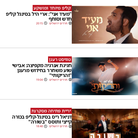
קליפ מיוחד ומושקע
"מעיד אני": ארי היל בסינגל קליפ
חדש וסוחף
חרדים ירושלים
20:15
טוויסט רענן
חגיגת אנרגיה מקפיצה: אבישי
שוע משחרר בחידוש מרענן
"והריקותי"
חרדים ירושלים
19:04
יריית פתיחה מסקרנת
דניאל ריס בסינגל-קליפ בכורה
קייצי ותוסס "בשורה"
חרדים ירושלים
18:48