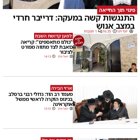
פינוי תוך החייאה
התנגשות קשה במעקה: דרייבר חרדי
במצב אנוש
יוסי וינר
16:35
1 תגובות
למען קדושת השבת
"כולנו מתאספים": קריאה
כואבת לצד מתווה מפורט
לציבור
יואל וולך
14:13
ארזי הבירה
מעמד רב הוד: גדולי רבני ברסלב
בכינוס הוקרה לראשי ממשל
אוקראינה
יואל וולך
13:15