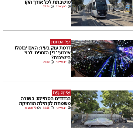
מושבתת לכל אורך הקו
חנוך פוגל
09:54
על הכוונת
דרמת ענק בעיר: האם יבוטלו
אירועי 'בין הזמנים' לבני
הישיבות?
דב אייזנר
09:30
אֵי-זֶה בַּיִת
הנדודים הסתיימו: בשורה
משמחת לקהילה הוותיקה
דב אייזנר
18:55
79 תגובות