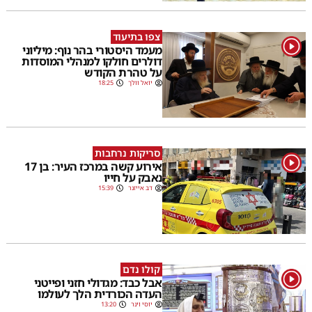
צפו בתיעוד
1
מעמד היסטורי בהר נוף: מיליוני
דולרים חולקו למנהלי המוסדות
על טהרת הקודש
יואל וולך
18:25
סריקות נרחבות
1
אירוע קשה במרכז העיר: בן 17
נאבק על חייו
דב אייזנר
15:39
קולו נדם
1
אבל כבד: מגדולי חזני ופייטני
העדה הכורדית הלך לעולמו
יוסי וינר
13:20