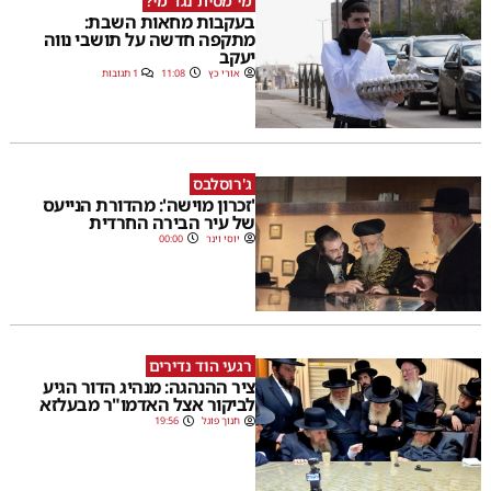
מי מסית נגד מי?
בעקבות מחאות השבת:
מתקפה חדשה על תושבי נווה
יעקב
אורי כץ
11:08
1 תגובות
ג'רוסלבס
'זכרון מוישה': מהדורת הנייעס
של עיר הבירה החרדית
יוסי וינר
00:00
רגעי הוד נדירים
ציר ההנהגה: מנהיג הדור הגיע
לביקור אצל האדמו"ר מבעלזא
חנוך פוגל
19:56