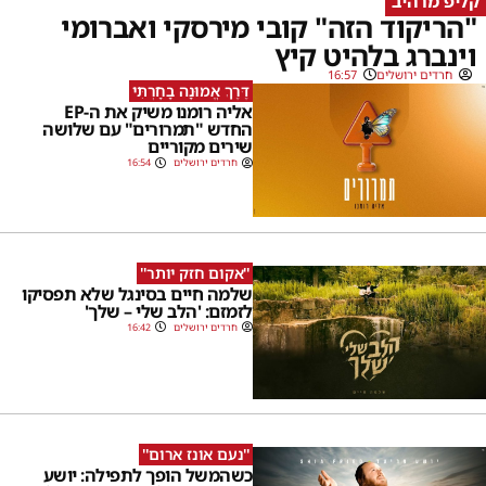
קליפ מרהיב
"הריקוד הזה" קובי מירסקי ואברומי
וינברג בלהיט קיץ
חרדים ירושלים
16:57
דֶּרֶךְ אֱמוּנָה בָחָרְתִּי
אליה רומנו משיק את ה-EP
החדש "תמרורים" עם שלושה
שירים מקוריים
חרדים ירושלים
16:54
''אקום חזק יותר''
שלמה חיים בסינגל שלא תפסיקו
לזמזם: 'הלב שלי – שלך'
חרדים ירושלים
16:42
''נעם אונז ארום''
כשהמשל הופך לתפילה: יושע