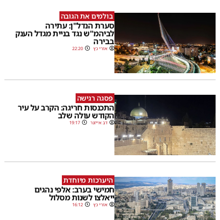
בולמים את הגובה
סערת הנדל"ן: עתירה
לביהמ"ש נגד בניית מגדל הענק
בבירה
אורי כץ
22:20
פסגה רגישה
התכנסות חריגה: הקרב על עיר
הקודש עולה שלב
דב אייזנר
19:17
היערכות מיוחדת
חמישי בערב: אלפי נהגים
ייאלצו לשנות מסלול
אורי כץ
16:12