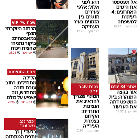
אל תפספסו
רגע לפני
את הימים
אלול: אלפי
האחרונים: 4
צעירים
רעיונות
חוגגים בין
למשפחה
הזמנים בעיר
שבת של VIP
העתיקה
דב אייזנר
|
15:14
הרחוב היוקרתי
יואל וולך
|
12:45
הוצף
במאבטחים:
ביקור נתניהו
שהצית ויכוח
1
יוסי וינר
23:28
מפת החסימות
הלילה
מתחילים: רחוב
אחרי 34 ימים
הכוח עובר
עזרת תורה
ידיים
אור בקצה
מתחדש, וזה
המינוי שצריך
המנהרה: בית
ישפיע על כולנו
להדאיג את
המשפט דחה
דב אייזנר
22:46
הנציגות
את הערעור
החרדית:
אורי כץ
|
12:32
הקידום
בצמרת
"כבר גנב
העירייה
בשכונה"
בלעדי | כך
חנוך פוגל
|
12:10
נתפס המתחזה: