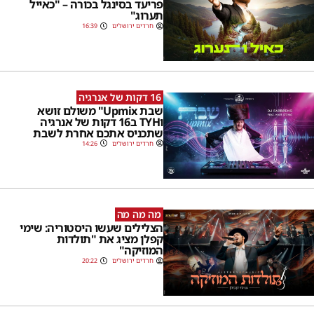
פריעד בסינגל בכורה – "כאייל
תערוג"
חרדים ירושלים
16:39
16 דקות של אנרגיה
שבת Upmix" משולם זושא
וTYH ב16 דקות של אנרגיה
שתכניס אתכם אחרת לשבת
חרדים ירושלים
14:26
מה מה מה
הצלילים שעשו היסטוריה: שימי
קפלן מציג את "תולדות
המוזיקה"
חרדים ירושלים
20:22