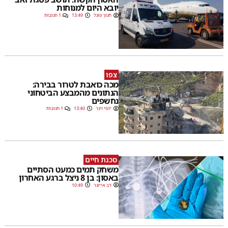
יובא היום למנוחות
חנוך פוגל
13:49
1 תגובות
צפו
מכה כואבת לטרור בבירה:
הנתונים מהמבצע הביטחוני
נחשפים
יוסי וינר
13:40
1 תגובות
סכנת חיים
משחק תמים כמעט הסתיים
באסון: בן 8 ניצל ברגע האחרון
דב אייזנר
10:49