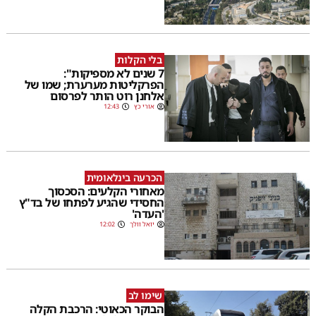
בלי הקלות
7 שנים לא מספיקות":
הפרקליטות מערערת; שמו של
אלחנן רוט הותר לפרסום
אורי כץ
12:43
הכרעה בינלאומית
מאחורי הקלעים: הסכסוך
החסידי שהגיע לפתחו של בד"ץ
'העדה'
יואל וולך
12:02
שימו לב
הבוקר הכאוטי: הרכבת הקלה