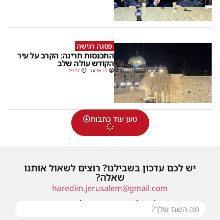
פסגה רגישה
התכנסות חריגה: הקרב על עיר
הקודש עולה שלב
דב אייזנר
19:17
טען עוד כתבות
יש לכם עדכון בשבילנו? רוצים לשאול אותנו
שאלה?
haredim.jerusalem@gmail.com
או שילחו אלינו פנייה ונחזור אליכם בהקדם