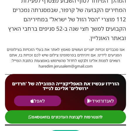
המהלך המיוחד לסוף השבוע מצטרף לפעילות
המחירים הקבועה של קרפור, שבמסגרתה נמכרים
112 מוצרי “הסל הזול של ישראל” במחיריהם
הקבועים למשך חצי שנה ב-52 סניפים ברחבי הארץ
ובאתר האונליין.
אנו מכבדים זכויות יוצרים ועושים מאמץ לאתר את בעלי הזכויות בצילומים
המגיעים לידינו. אם זיהיתים בפרסומינו צילום שיש לכם זכויות בו, אתם
רשאים לפנות אלינו ולבקש לחדול מהשימוש באמצעות כתובת המייל:
haredim.jerusalem@gmail.com
הורידו עכשיו את האפליקצייה המובילה של 'חרדים
ירושלים' אליכם לנייד
לאנדורואיד
לאפל
להצטרפות לקבוצת העדכונים בוואטסאפ