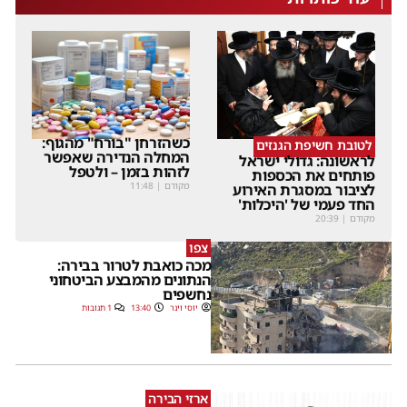
כשהזרחן "בורח" מהגוף:
לטובת חשיפת הגנזים
המחלה הנדירה שאפשר
לראשונה: גדולי ישראל
לזהות בזמן – ולטפל
פותחים את הכספות
מקודם
|
11:48
לציבור במסגרת האירוע
החד פעמי של 'היכלות'
מקודם
|
20:39
צפו
מכה כואבת לטרור בבירה:
הנתונים מהמבצע הביטחוני
נחשפים
יוסי וינר
13:40
1 תגובות
ארזי הבירה