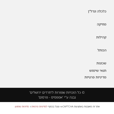
כלכלה ונדל"ן
מוזיקה
קהילות
הכותל
שכונות
תנאי שימוש
מדיניות פרטיות
© כל הזכויות שמורות ל'חרדים ירושלים'
נבנה ע"י 'אמפסיס - פרסום'
אתר זה מאובטח באמצעות reCAPTCHA וגוגל בכפוף
למדיניות פרטיות
ו-
מדיניות שימוש
.