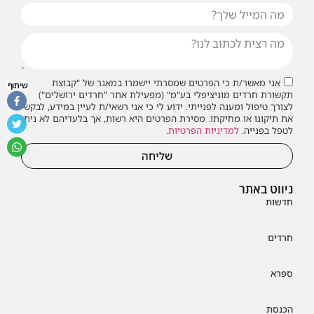
אני מאשר/ת כי הפרטים שמסרתי יישמרו במאגר של "קבוצת
שיתוף
תקשורת חרדים מוניציפלי בע"מ" (מפעילת אתר "חרדים ירושלים")
לצורך טיפול ומענה לפנייתי. ידוע לי כי אני רשאי/ת לעיין במידע, לבקש
את תיקונו או מחיקתו. מסירת הפרטים היא רשות, אך בלעדיהם לא ניתן
לטפל בפנייה.
למדיניות הפרטיות
.
שליחה
ניווט באתר
חדשות
חרדים
ספרא
הכנסת