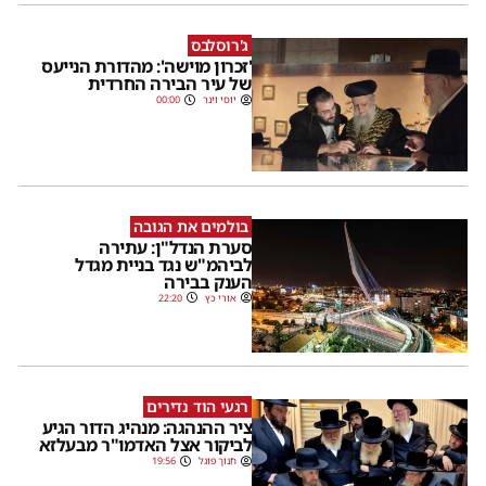
ג'רוסלבס
'זכרון מוישה': מהדורת הנייעס
של עיר הבירה החרדית
יוסי וינר
00:00
בולמים את הגובה
סערת הנדל"ן: עתירה
לביהמ"ש נגד בניית מגדל
הענק בבירה
אורי כץ
22:20
רגעי הוד נדירים
ציר ההנהגה: מנהיג הדור הגיע
לביקור אצל האדמו"ר מבעלזא
חנוך פוגל
19:56