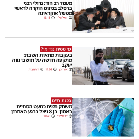
מעמד רב הוד: גדולי רבני
ברסלב בכינוס הוקרה לראשי
ממשל אוקראינה
יואל וולך
13:15
מי מסית נגד מי?
בעקבות מחאות השבת:
מתקפה חדשה על תושבי נווה
יעקב
אורי כץ
11:08
1 תגובות
סכנת חיים
משחק תמים כמעט הסתיים
באסון: בן 8 ניצל ברגע האחרון
דב אייזנר
10:49