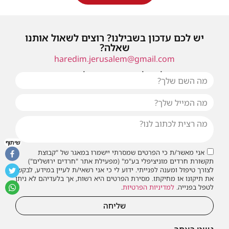
יש לכם עדכון בשבילנו? רוצים לשאול אותנו
שאלה?
haredim.jerusalem@gmail.com
או שילחו אלינו פנייה ונחזור אליכם בהקדם
שיתוף
אני מאשר/ת כי הפרטים שמסרתי יישמרו במאגר של "קבוצת
תקשורת חרדים מוניציפלי בע"מ" (מפעילת אתר "חרדים ירושלים")
לצורך טיפול ומענה לפנייתי. ידוע לי כי אני רשאי/ת לעיין במידע, לבקש
את תיקונו או מחיקתו. מסירת הפרטים היא רשות, אך בלעדיהם לא ניתן
לטפל בפנייה.
למדיניות הפרטיות
.
שליחה