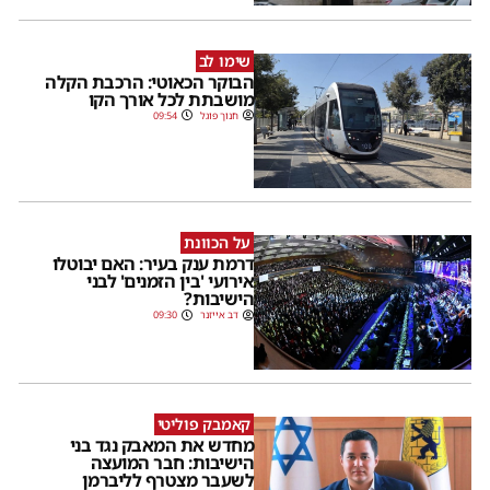
שימו לב
הבוקר הכאוטי: הרכבת הקלה
מושבתת לכל אורך הקו
חנוך פוגל
09:54
על הכוונת
דרמת ענק בעיר: האם יבוטלו
אירועי 'בין הזמנים' לבני
הישיבות?
דב אייזנר
09:30
קאמבק פוליטי
מחדש את המאבק נגד בני
הישיבות: חבר המועצה
לשעבר מצטרף לליברמן