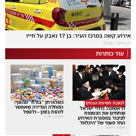
אירוע קשה במרכז העיר: בן 17 נאבק על חייו
דב אייזנר
15:39
עוד כותרות
כשהזרחן "בורח" מהגוף:
לטובת חשיפת הגנזים
המחלה הנדירה שאפשר
לראשונה: גדולי ישראל
לזהות בזמן – ולטפל
פותחים את הכספות
מקודם
|
11:48
לציבור במסגרת האירוע
החד פעמי של 'היכלות'
מקודם
|
20:39