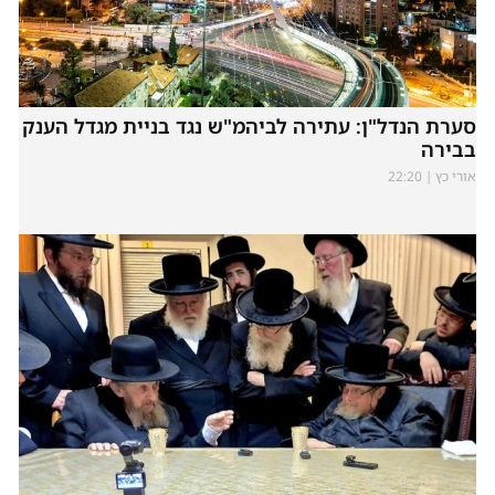
סערת הנדל"ן: עתירה לביהמ"ש נגד בניית מגדל הענק
בבירה
אורי כץ
22:20