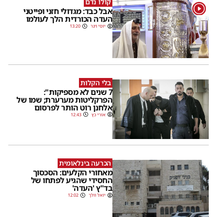
קולו נדם
1
אבל כבד: מגדולי חזני ופייטני
העדה הכורדית הלך לעולמו
יוסי וינר
13:20
בלי הקלות
7 שנים לא מספיקות":
הפרקליטות מערערת; שמו של
אלחנן רוט הותר לפרסום
אורי כץ
12:43
הכרעה בינלאומית
מאחורי הקלעים: הסכסוך
החסידי שהגיע לפתחו של
בד"ץ 'העדה'
יואל וולך
12:02