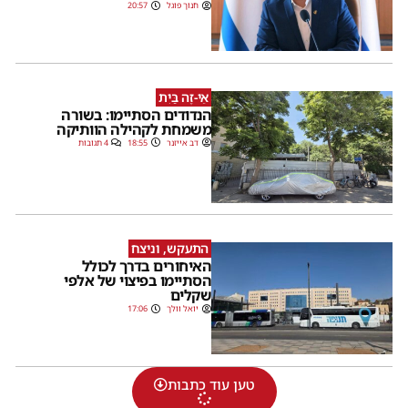
חנוך פוגל
20:57
אֵי-זֶה בַּיִת
הנדודים הסתיימו: בשורה
משמחת לקהילה הוותיקה
דב אייזנר
18:55
4 תגובות
התעקש, וניצח
האיחורים בדרך לכולל
הסתיימו בפיצוי של אלפי
שקלים
יואל וולך
17:06
טען עוד כתבות