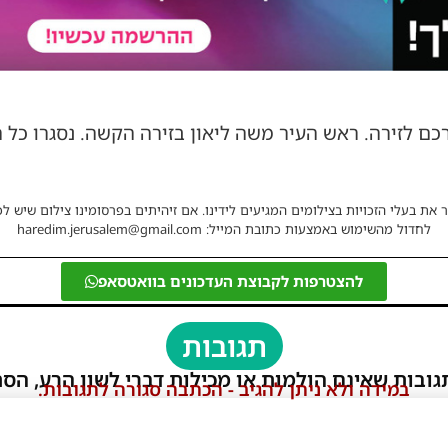
כם לזירה. ראש העיר משה ליאון בזירה הקשה. נסגרו כל 
 את בעלי הזכויות בצילומים המגיעים לידינו. אם זיהיתים בפרסומינו צילום שיש לכ
לחדול מהשימוש באמצעות כתובת המייל: haredim.jerusalem@gmail.com
להצטרפות לקבוצת העדכונים בוואטסאפ
תגובות
גובות שאינם הולמות או מכילות דברי לשון הרע, הסת
במידה ולא ניתן להגיב - הכתבה סגורה לתגובות.