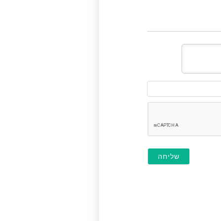
דוא"ל
(לא
חובה)