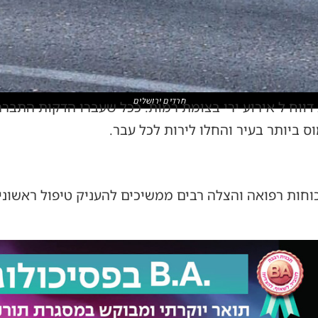
חרדים ירושלים
שני) בשעה 10:10 דקות דווח ל אירוע ירי בצומת רמות. ככל שעברו הדקו
ס ביותר בעיר והחלו לירות לכל עבר.
וחות רפואה והצלה רבים ממשיכים להעניק טיפול ראשוני