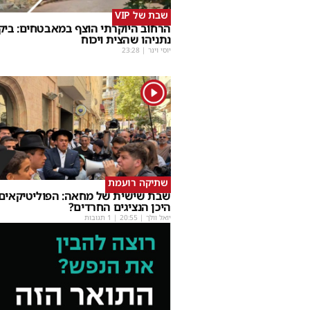
שבת של VIP
הרחוב היוקרתי הוצף במאבטחים: ביק
נתניהו שהצית ויכוח
יוסי וינר
|
23:28
1
שתיקה רועמת
שבת שישית של מחאה: הפוליטיקאים ה
היכן הנציגים החרדים?
יואל וולך
|
20:55
| 1 תגובות