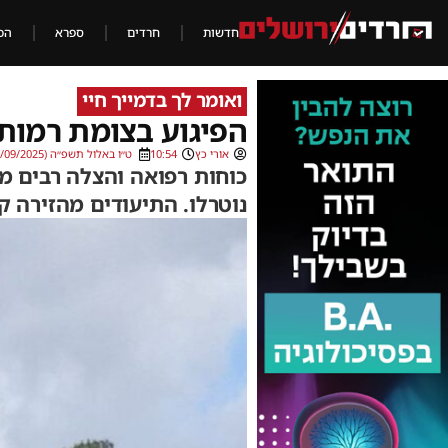
חדשות
חרדים
ספרא
הכ
ואומר לך בדמייך חיי
הפיגוע בצומת רמות:
אורי כץ
10:54
ט״ו באלול תשפ״ה (08/09/2025)
כוחות רפואה והצלה רבים מ
נוטרלו. התיעודים מהזירה ק