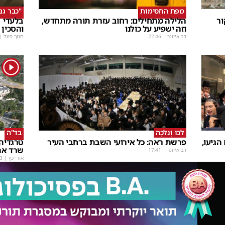
מפת החסימות
"כבר גנ
ור
הלילה מתחילים: רחוב עזרת תורה מתחדש,
בלעדי |
וזה ישפיע על כולנו
והסכין 
דב אייזנר
|
22:46
חנוך פוגל
|
1
לְכוּ וְנֵלְכָה
בד"ה
גיעו,
פרשת ראה: כל אירועי השבת ברחבי העיר
טרגדיה 
שרד את
דב אייזנר
|
17:41
אורי כץ
|
3