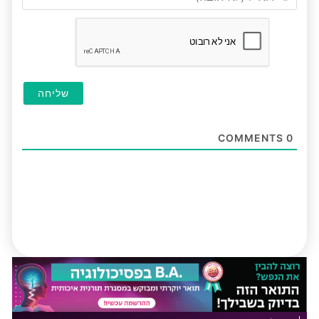
(לא
חובה
COMMENTS
0