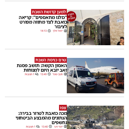
למען קדושת השבת
"כולנו מתאספים": קריאה
כואבת לצד מתווה מפורט
לציבור
יואל וולך
14:13
טרם כניסת השבת
האסון הקשה: תושב פסגת
זאב יובא היום למנוחות
חנוך פוגל
13:49
1 תגובות
צפו
מכה כואבת לטרור בבירה:
הנתונים מהמבצע הביטחוני
נחשפים
יוסי וינר
13:40
1 תגובות