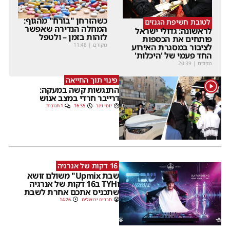
כשהזרחן "בורח" מהגוף:
לטובת חשיפת הגנזים
המחלה הנדירה שאפשר
לראשונה: גדולי ישראל
לזהות בזמן – ולטפל
פותחים את הכספות
מקודם
|
11:48
לציבור במסגרת האירוע
החד פעמי של 'היכלות'
מקודם
|
20:39
פינוי תוך החייאה
1
התנגשות קשה במעקה:
דרייבר חרדי במצב אנוש
יוסי וינר
16:35
1 תגובות
16 דקות של אנרגיה
שבת Upmix" משולם זושא
וTYH ב16 דקות של אנרגיה
שתכניס אתכם אחרת לשבת
חרדים ירושלים
14:26