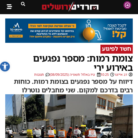
חשד לפיגוע
צומת רמות: מספר נפגעים
פתח סרג
באירוע ירי
דב אייזנר
10:25
ט״ו באלול תשפ״ה (08/09/2025)
תגובות
דיווח על מספר נפגעים בצומת רמות. כוחות
רבים בדרכם למקום. שני מחבלים נוטרלו