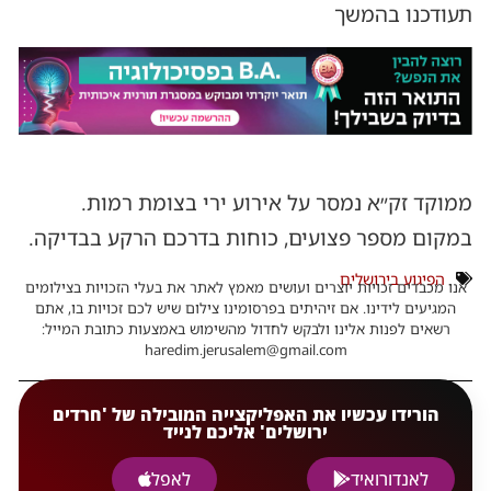
תעודכנו בהמשך
ממוקד זק״א נמסר על אירוע ירי בצומת רמות.
במקום מספר פצועים, כוחות בדרכם הרקע בבדיקה.
הפיגוע בירושלים
אנו מכבדים זכויות יוצרים ועושים מאמץ לאתר את בעלי הזכויות בצילומים
המגיעים לידינו. אם זיהיתים בפרסומינו צילום שיש לכם זכויות בו, אתם
רשאים לפנות אלינו ולבקש לחדול מהשימוש באמצעות כתובת המייל:
haredim.jerusalem@gmail.com
הורידו עכשיו את האפליקצייה המובילה של 'חרדים
ירושלים' אליכם לנייד
לאנדורואיד
לאפל