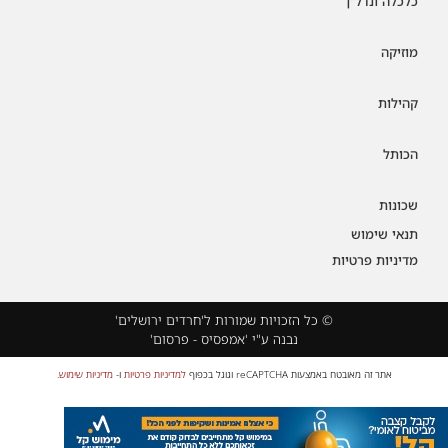
כלכלה ונדל"ן
מוזיקה
קהילות
הכותל
שכונות
תנאי שימוש
מדיניות פרטיות
© כל הזכויות שמורות ל'חרדים ירושלים'
נבנה ע"י 'אמפסיס - פרסום'
אתר זה מאובטח באמצעות reCAPTCHA וגוגל בכפוף
למדיניות פרטיות
ו-
מדיניות שימוש
.