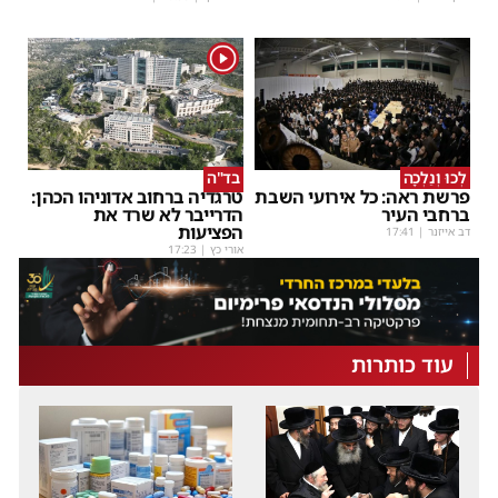
1
לְכוּ וְנֵלְכָה
בד"ה
פרשת ראה: כל אירועי השבת
טרגדיה ברחוב אדוניהו הכהן:
ברחבי העיר
הדרייבר לא שרד את
הפציעות
דב אייזנר
|
17:41
אורי כץ
|
17:23
עוד כותרות