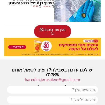
באסון: בן 8 ניצל ברגע האחרון
דב אייזנר
10:49
טען עוד כתבות
יש לכם עדכון בשבילנו? רוצים לשאול אותנו
שאלה?
haredim.jerusalem@gmail.com
או שילחו אלינו פנייה ונחזור אליכם בהקדם