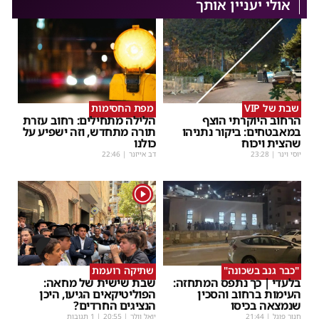
אולי יעניין אותך
שבת של VIP
מפת החסימות
הרחוב היוקרתי הוצף
הלילה מתחילים: רחוב עזרת
במאבטחים: ביקור נתניהו
תורה מתחדש, וזה ישפיע על
שהצית ויכוח
כולנו
יוסי וינר
|
23:28
דב אייזנר
|
22:46
1
"כבר גנב בשכונה"
שתיקה רועמת
בלעדי | כך נתפס המתחזה:
שבת שישית של מחאה:
העימות ברחוב והסכין
הפוליטיקאים הגיעו, היכן
שנמצאה בכיסו
הנציגים החרדים?
חנוך פוגל
|
21:44
יואל וולך
|
20:55
| 1 תגובות