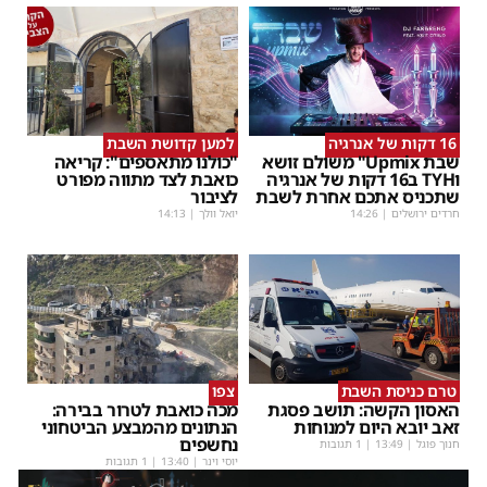
16 דקות של אנרגיה
למען קדושת השבת
שבת Upmix" משולם זושא
"כולנו מתאספים": קריאה
וTYH ב16 דקות של אנרגיה
כואבת לצד מתווה מפורט
שתכניס אתכם אחרת לשבת
לציבור
חרדים ירושלים
|
14:26
יואל וולך
|
14:13
טרם כניסת השבת
צפו
האסון הקשה: תושב פסגת
מכה כואבת לטרור בבירה:
זאב יובא היום למנוחות
הנתונים מהמבצע הביטחוני
נחשפים
חנוך פוגל
|
13:49
| 1 תגובות
יוסי וינר
|
13:40
| 1 תגובות