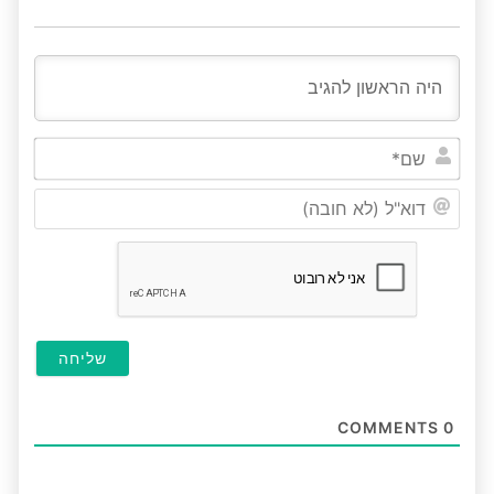
שם*
דוא"ל
(לא
חובה
COMMENTS
0