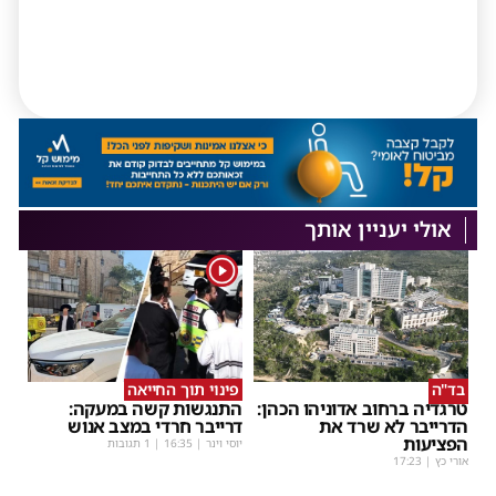
אולי יעניין אותך
1
בד"ה
פינוי תוך החייאה
טרגדיה ברחוב אדוניהו הכהן:
התנגשות קשה במעקה:
הדרייבר לא שרד את
דרייבר חרדי במצב אנוש
הפציעות
יוסי וינר
|
16:35
| 1 תגובות
אורי כץ
|
17:23