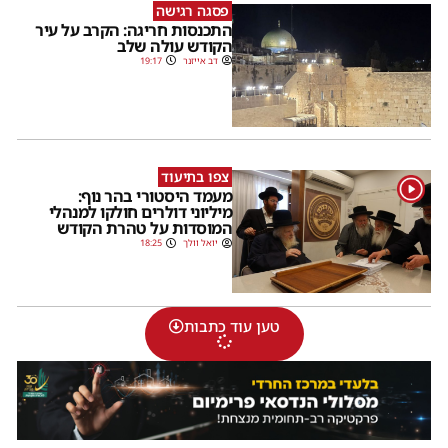
פסגה רגישה
התכנסות חריגה: הקרב על עיר
הקודש עולה שלב
דב אייזנר
19:17
צפו בתיעוד
1
מעמד היסטורי בהר נוף:
מיליוני דולרים חולקו למנהלי
המוסדות על טהרת הקודש
יואל וולך
18:25
טען עוד כתבות