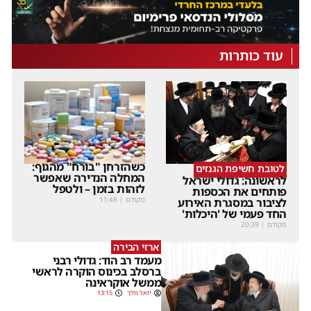
עוד כותרות
כשהזרחן "בורח" מהגוף:
לטובת חשיפת הגנזים
המחלה הנדירה שאפשר
לראשונה: גדולי ישראל
לזהות בזמן – ולטפל
פותחים את הכספות
מקודם
|
11:48
לציבור במסגרת האירוע
החד פעמי של 'היכלות'
מקודם
|
20:39
ארזי הבירה
מעמד רב הוד: גדולי רבני
ברסלב בכינוס הוקרה לראשי
ממשל אוקראינה
יואל וולך
13:15