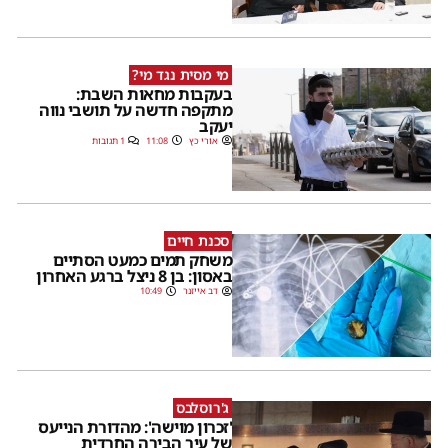
מי מסית נגד מי?
בעקבות מחאות השבת:
מתקפה חדשה על תושבי נווה
יעקב
אורי כץ
11:08
1 תגובות
סכנת חיים
משחק תמים כמעט הסתיים
באסון: בן 8 ניצל ברגע האחרון
דב אייזנר
10:49
ג'רוסלבס
'זכרון מוישה': מהדורת הנייעס
של עיר הבירה החרדית