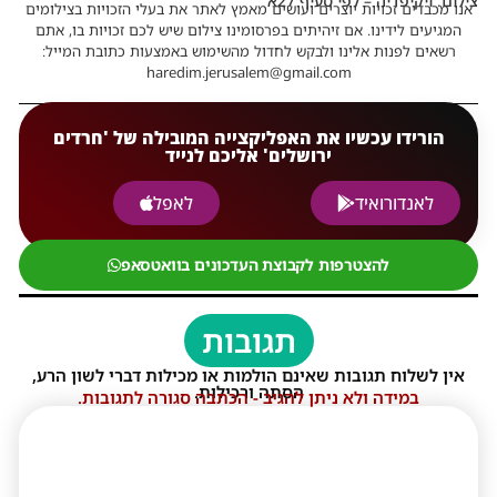
צילום: ויקיפדיה – לפי סעיף 27א'
אנו מכבדים זכויות יוצרים ועושים מאמץ לאתר את בעלי הזכויות בצילומים
המגיעים לידינו. אם זיהיתים בפרסומינו צילום שיש לכם זכויות בו, אתם
רשאים לפנות אלינו ולבקש לחדול מהשימוש באמצעות כתובת המייל:
haredim.jerusalem@gmail.com
הורידו עכשיו את האפליקצייה המובילה של 'חרדים
ירושלים' אליכם לנייד
לאנדורואיד
לאפל
להצטרפות לקבוצת העדכונים בוואטסאפ
תגובות
אין לשלוח תגובות שאינם הולמות או מכילות דברי לשון הרע,
הסתה ורכילות.
במידה ולא ניתן להגיב - הכתבה סגורה לתגובות.