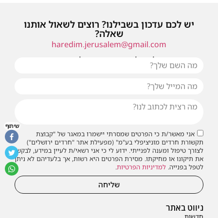
יש לכם עדכון בשבילנו? רוצים לשאול אותנו
שאלה?
haredim.jerusalem@gmail.com
או שילחו אלינו פנייה ונחזור אליכם בהקדם
שיתוף
אני מאשר/ת כי הפרטים שמסרתי יישמרו במאגר של "קבוצת
תקשורת חרדים מוניציפלי בע"מ" (מפעילת אתר "חרדים ירושלים")
לצורך טיפול ומענה לפנייתי. ידוע לי כי אני רשאי/ת לעיין במידע, לבקש
את תיקונו או מחיקתו. מסירת הפרטים היא רשות, אך בלעדיהם לא ניתן
לטפל בפנייה.
למדיניות הפרטיות
.
שליחה
ניווט באתר
חדשות