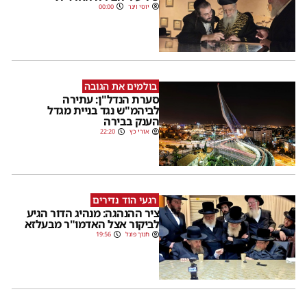
יוסי וינר
00:00
בולמים את הגובה
סערת הנדל"ן: עתירה
לביהמ"ש נגד בניית מגדל
הענק בבירה
אורי כץ
22:20
רגעי הוד נדירים
ציר ההנהגה: מנהיג הדור הגיע
לביקור אצל האדמו"ר מבעלזא
חנוך פוגל
19:56