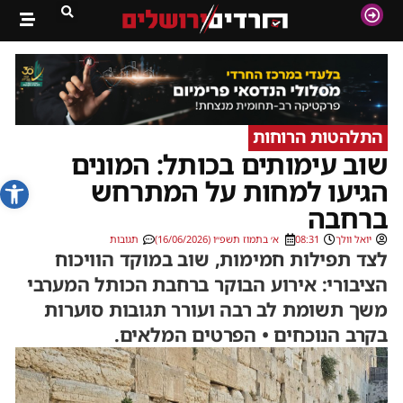
התלהטות הרוחות
שוב עימותים בכותל: המונים
פתח סרג
הגיעו למחות על המתרחש
ברחבה
יואל וולך
08:31
א׳ בתמוז תשפ״ו (16/06/2026)
תגובות
לצד תפילות חמימות, שוב במוקד הוויכוח
הציבורי: אירוע הבוקר ברחבת הכותל המערבי
משך תשומת לב רבה ועורר תגובות סוערות
בקרב הנוכחים • הפרטים המלאים.