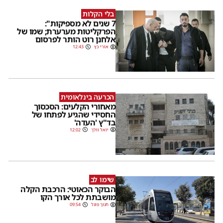
בלי הקלות
7 שנים לא מספיקות":
הפרקליטות מערערת; שמו של
אלחנן רוט הותר לפרסום
אורי כץ
12:43
הכרעה בינלאומית
מאחורי הקלעים: הסכסוך
החסידי שהגיע לפתחו של
בד"ץ 'העדה'
יואל וולך
12:02
שימו לב
הבוקר הכאוטי: הרכבת הקלה
מושבתת לכל אורך הקו
חנוך פוגל
09:54