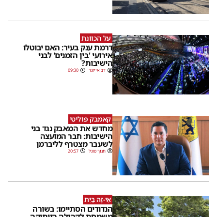
על הכוונת
דרמת ענק בעיר: האם יבוטלו
אירועי 'בין הזמנים' לבני
הישיבות?
דב אייזנר
09:30
קאמבק פוליטי
מחדש את המאבק נגד בני
הישיבות: חבר המועצה
לשעבר מצטרף לליברמן
חנוך פוגל
20:57
אֵי-זֶה בַּיִת
הנדודים הסתיימו: בשורה
משמחת לקהילה הוותיקה