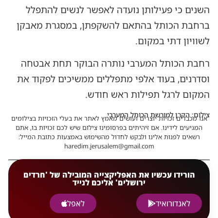
השנים כי פעילותן נועדה לאפשר לנשים להתפלל
ברחבת הכותל בהתאם להשקפתן, במסגרת מאבקן
לשוויון דתי במקום.
רחבת הכותל המערבי נותרה הבוקר תחת אבטחה
וסדרנים, בעוד אלפי מתפללים ממשיכים לפקוד את
המקום לרגל תפילות ראש חודש.
צילום: הקרן למורשת הכותל המערבי
אנו מכבדים זכויות יוצרים ועושים מאמץ לאתר את בעלי הזכויות בצילומים
המגיעים לידינו. אם זיהיתים בפרסומינו צילום שיש לכם זכויות בו, אתם
רשאים לפנות אלינו ולבקש לחדול מהשימוש באמצעות כתובת המייל:
haredim.jerusalem@gmail.com
הורידו עכשיו את האפליקצייה המובילה של 'חרדים
ירושלים' אליכם לנייד
לאנדורואיד
לאפל