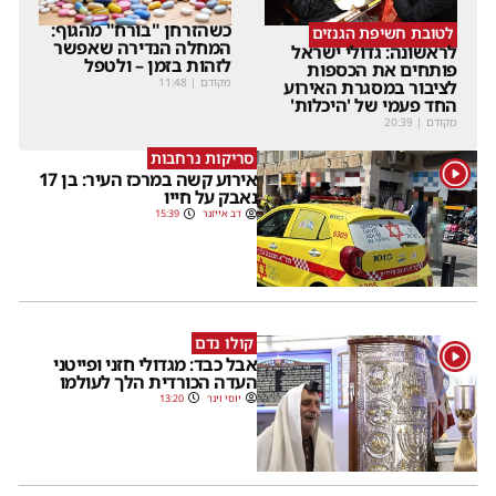
כשהזרחן "בורח" מהגוף:
לטובת חשיפת הגנזים
המחלה הנדירה שאפשר
לראשונה: גדולי ישראל
לזהות בזמן – ולטפל
פותחים את הכספות
מקודם
|
11:48
לציבור במסגרת האירוע
החד פעמי של 'היכלות'
מקודם
|
20:39
סריקות נרחבות
1
אירוע קשה במרכז העיר: בן 17
נאבק על חייו
דב אייזנר
15:39
קולו נדם
1
אבל כבד: מגדולי חזני ופייטני
העדה הכורדית הלך לעולמו
יוסי וינר
13:20