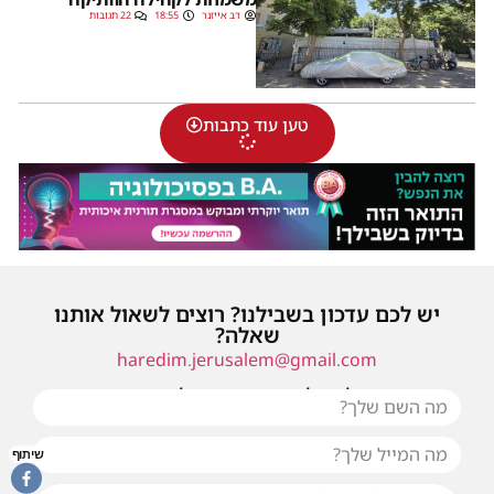
דב אייזנר
18:55
22 תגובות
טען עוד כתבות
יש לכם עדכון בשבילנו? רוצים לשאול אותנו
שאלה?
haredim.jerusalem@gmail.com
או שילחו אלינו פנייה ונחזור אליכם בהקדם
שיתוף