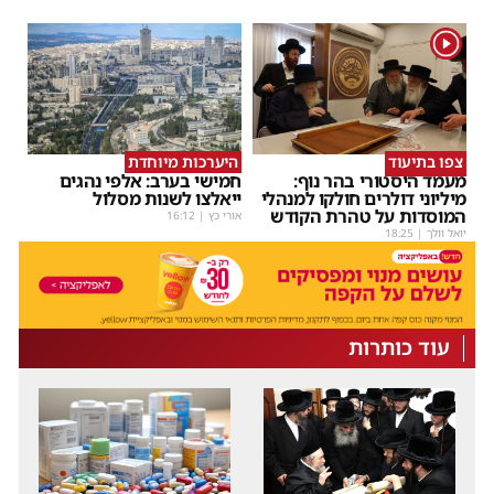
1
צפו בתיעוד
היערכות מיוחדת
מעמד היסטורי בהר נוף:
חמישי בערב: אלפי נהגים
מיליוני דולרים חולקו למנהלי
ייאלצו לשנות מסלול
המוסדות על טהרת הקודש
אורי כץ
|
16:12
יואל וולך
|
18:25
עוד כותרות