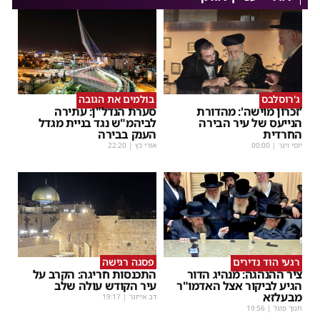
ג'רוסלבס
בולמים את הגובה
'זכרון מוישה': מהדורת
סערת הנדל"ן: עתירה
הנייעס של עיר הבירה
לביהמ"ש נגד בניית מגדל
החרדית
הענק בבירה
יוסי וינר
|
00:00
אורי כץ
|
22:20
רגעי הוד נדירים
פסגה רגישה
ציר ההנהגה: מנהיג הדור
התכנסות חריגה: הקרב על
הגיע לביקור אצל האדמו"ר
עיר הקודש עולה שלב
מבעלזא
דב אייזנר
|
19:17
חנוך פוגל
|
19:56