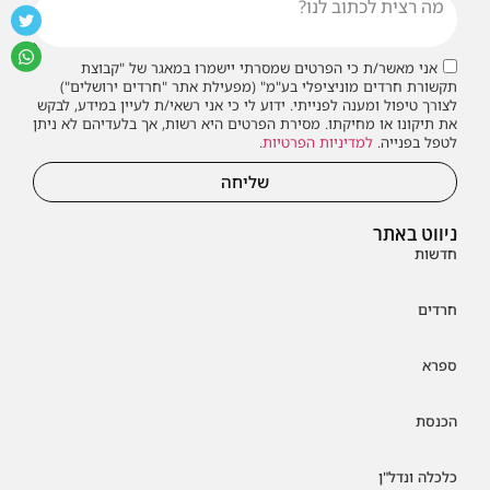
אני מאשר/ת כי הפרטים שמסרתי יישמרו במאגר של "קבוצת
תקשורת חרדים מוניציפלי בע"מ" (מפעילת אתר "חרדים ירושלים")
לצורך טיפול ומענה לפנייתי. ידוע לי כי אני רשאי/ת לעיין במידע, לבקש
את תיקונו או מחיקתו. מסירת הפרטים היא רשות, אך בלעדיהם לא ניתן
לטפל בפנייה.
למדיניות הפרטיות
.
שליחה
ניווט באתר
חדשות
חרדים
ספרא
הכנסת
כלכלה ונדל"ן