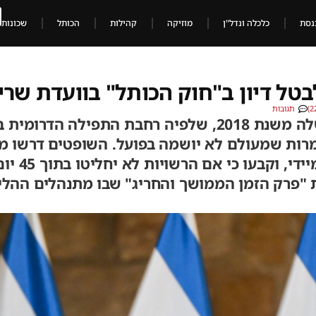
נסת
כלכלה ונדל"ן
מוזיקה
קהילות
הכותל
שכונות
לבטל דיון ב"חוק הכותל" בוועדת שרי
תגובות
בג"ץ קבע כי החלטת הממשלה משנת 2018, שלפיה רחבת התפי
מרות שמעולם לא יושמה בפועל. השופטים דרשו 
להוציא הית
"פרק הזמן הממושך והחריג" שבו מתנהלים ההליכי