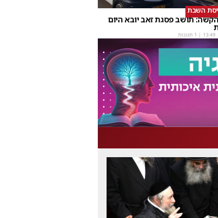
יסת השבת
קשה: תושב פסגת זאב יובא היום
ת
13:49
| 1 תגובות