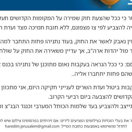
מסר כי ככל שהצעת חוק שמירה על המקומות הקדושים תעל
ה להצביע לפי צו מצפונם, ללא חובת תמיכה מצד ועדת ה
לוין נאבק לאשר את החוק, בעוד נתניהו פחות התחבר למ
ול יהדות ארה"ב, אך עדיין משאירה את החוק על שולח
: כי ככל הנראה בעקבות נאום מתוכנן של נתניהו בכנס 
הם פחות יתחברו אליה..
בות ביטול ועדת השרים לענייני חקיקה היום, אני מתכוו
דושים להצבעה ביום רביעי הקרוב.
ייצב ולהצביע בעד שלמות הכותל המערבי וכנגד הבג"צ ו
 את בעלי הזכויות בצילומים המגיעים לידינו. אם זיהיתים בפרסומינו צילום שיש לכ
לחדול מהשימוש באמצעות כתובת המייל: haredim.jerusalem@gmail.com