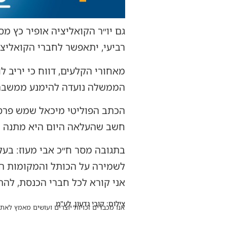
גם יו״ר הקואליציה אופיר כץ 
רביעי, יתאפשר לחברי הקואליצי
מאחורי הקלעים, דווח כי יריב 
הממשלה נועדה להימנע ממשבר מ
הכתב הפוליטי מיכאל שמש פרסם
חשב שהעלאה היום היא מתנה ש
בתגובה מסר ח״כ אבי מעוז: בעק
לשמירה על הכותל והמקומות הק
אני קורא לכל חברי הכנסת, להת
צילום: קובי גדעון, לע"מ
אנו מכבדים זכויות יוצרים ועושים מאמץ לאתר