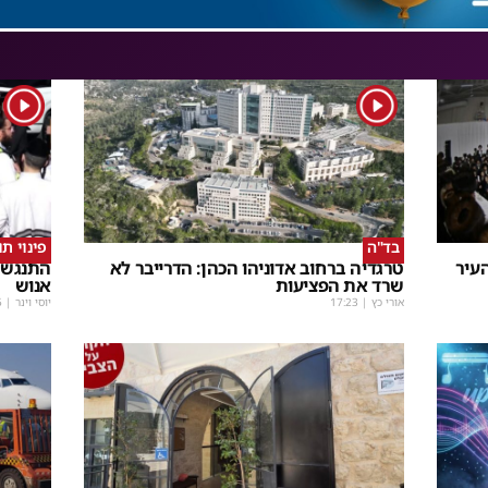
1
1
בד"ה
פינוי ת
עיר
טרגדיה ברחוב אדוניהו הכהן: הדרייבר לא
התנגשו
שרד את הפציעות
אנוש
אורי כץ
|
17:23
יוסי וינר
|
5