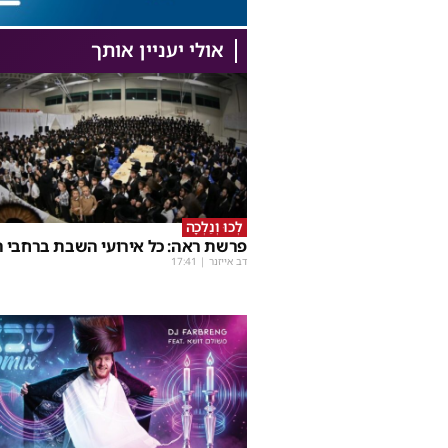
אולי יעניין אותך
לְכוּ וְנֵלְכָה
פרשת ראה: כל אירועי השבת ברחבי ה
דב אייזנר
|
17:41