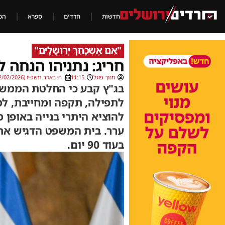
חדשות
חרדים
ספרא
הכ
"אִם אֶשְׁכָּחֵךְ יְרוּשָׁלָ‍ִים"
חריג: נתניהו הנחה 
חנוך פוגל
11:15
ה׳ באדר תשפ״ו (22/02/2026)
לתפילה, תקפה ומחייבת, ל
ערר. בית המשפט הדגיש את 
בעוד 90 יום.