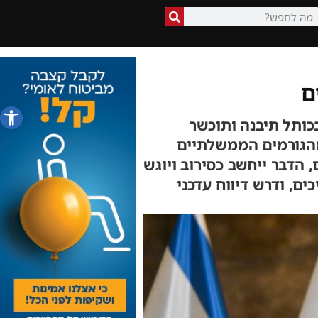
ם
פתח סרג
לה הדרומית בכותל תיבנה ותוכשר
מהגורמים הממשלתיים
רי בנייה באופן מיידי, וקבעו כי אם הרשויות לא יחליטו בתוך 45 יום, הדבר ייחשב כסירוב ויוגש
ם, ודרש דיווח עדכני