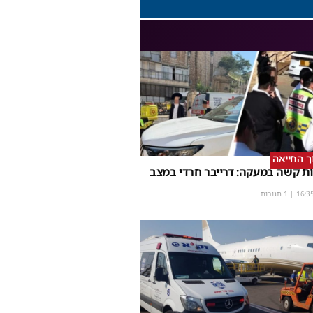
וך החייאה
ת קשה במעקה: דרייבר חרדי במצב
16:3
| 1 תגובות