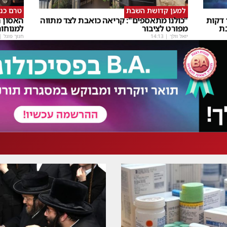
למען קדושת השבת
טרם כנ
שבת Upmix" משולם זושא וTYH ב16 דקות
"כולנו מתאספים": קריאה כואבת לצד מתווה
האסון ה
ת
מפורט לציבור
למנוחו
יואל וולך
|
14:13
חנוך פוגל
|