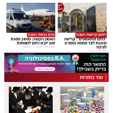
למען קדושת השבת
טרם כניסת השבת
"כולנו מתאספים": קריאה
האסון הקשה: תושב פסגת
כואבת לצד מתווה מפורט
זאב יובא היום למנוחות
לציבור
חנוך פוגל
|
13:49
| 1 תגובות
יואל וולך
|
14:13
עוד כותרות