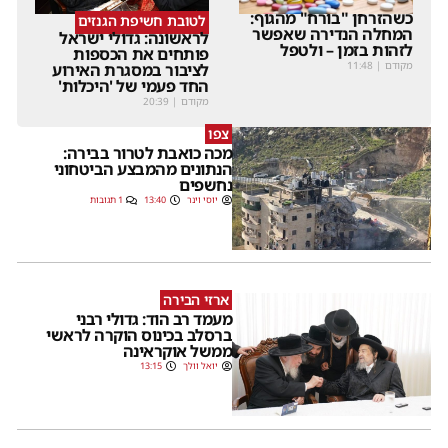
כשהזרחן "בורח" מהגוף:
לטובת חשיפת הגנזים
המחלה הנדירה שאפשר
לראשונה: גדולי ישראל
לזהות בזמן – ולטפל
פותחים את הכספות
מקודם
|
11:48
לציבור במסגרת האירוע
החד פעמי של 'היכלות'
מקודם
|
20:39
צפו
מכה כואבת לטרור בבירה:
הנתונים מהמבצע הביטחוני
נחשפים
יוסי וינר
13:40
1 תגובות
ארזי הבירה
מעמד רב הוד: גדולי רבני
ברסלב בכינוס הוקרה לראשי
ממשל אוקראינה
יואל וולך
13:15