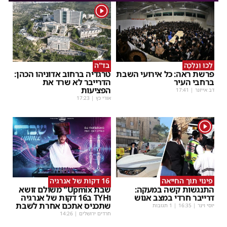
1
לְכוּ וְנֵלְכָה
בד"ה
פרשת ראה: כל אירועי השבת
טרגדיה ברחוב אדוניהו הכהן:
ברחבי העיר
הדרייבר לא שרד את
הפציעות
דב אייזנר
|
17:41
אורי כץ
|
17:23
1
פינוי תוך החייאה
16 דקות של אנרגיה
התנגשות קשה במעקה:
שבת Upmix" משולם זושא
דרייבר חרדי במצב אנוש
וTYH ב16 דקות של אנרגיה
שתכניס אתכם אחרת לשבת
יוסי וינר
|
16:35
| 1 תגובות
חרדים ירושלים
|
14:26