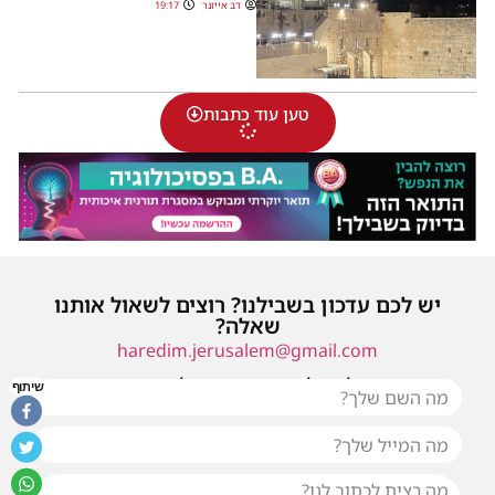
דב אייזנר
19:17
טען עוד כתבות
יש לכם עדכון בשבילנו? רוצים לשאול אותנו
שאלה?
haredim.jerusalem@gmail.com
או שילחו אלינו פנייה ונחזור אליכם בהקדם
שיתוף