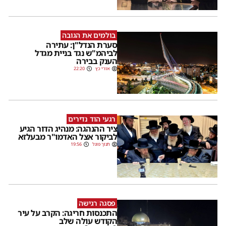
בולמים את הגובה
סערת הנדל"ן: עתירה
לביהמ"ש נגד בניית מגדל
הענק בבירה
אורי כץ
22:20
רגעי הוד נדירים
ציר ההנהגה: מנהיג הדור הגיע
לביקור אצל האדמו"ר מבעלזא
חנוך פוגל
19:56
פסגה רגישה
התכנסות חריגה: הקרב על עיר
הקודש עולה שלב