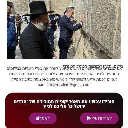
צילום: הקרן למורשת הכותל המערבי
אנו מכבדים זכויות יוצרים ועושים מאמץ לאתר את בעלי הזכויות בצילומים
המגיעים לידינו. אם זיהיתים בפרסומינו צילום שיש לכם זכויות בו, אתם
רשאים לפנות אלינו ולבקש לחדול מהשימוש באמצעות כתובת המייל:
haredim.jerusalem@gmail.com
הורידו עכשיו את האפליקצייה המובילה של 'חרדים
ירושלים' אליכם לנייד
לאנדורואיד
לאפל