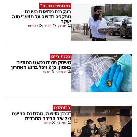
מי מסית נגד מי?
בעקבות מחאות השבת:
מתקפה חדשה על תושבי נווה
יעקב
אורי כץ
11:08
1 תגובות
סכנת חיים
משחק תמים כמעט הסתיים
באסון: בן 8 ניצל ברגע האחרון
דב אייזנר
10:49
ג'רוסלבס
'זכרון מוישה': מהדורת הנייעס
של עיר הבירה החרדית
יוסי וינר
00:00