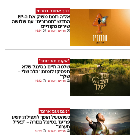
דֶּרֶךְ אֱמוּנָה בָחָרְתִּי
אליה רומנו משיק את ה-EP
החדש "תמרורים" עם שלושה
שירים מקוריים
חרדים ירושלים
16:54
''אקום חזק יותר''
שלמה חיים בסינגל שלא
תפסיקו לזמזם: 'הלב שלי –
שלך'
חרדים ירושלים
16:42
''נעם אונז ארום''
כשהמשל הופך לתפילה: יושע
פריעד בסינגל בכורה – "כאייל
תערוג"
חרדים ירושלים
16:39