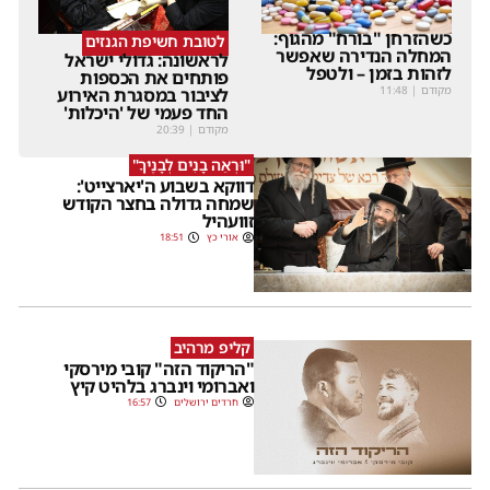
כשהזרחן "בורח" מהגוף:
לטובת חשיפת הגנזים
המחלה הנדירה שאפשר
לראשונה: גדולי ישראל
לזהות בזמן – ולטפל
פותחים את הכספות
מקודם
|
11:48
לציבור במסגרת האירוע
החד פעמי של 'היכלות'
מקודם
|
20:39
"וּרְאֵה בָנִים לְבָנֶיךָ"
דווקא בשבוע ה'יארצייט':
שמחה גדולה בחצר הקודש
זוועהיל
אורי כץ
18:51
קליפ מרהיב
"הריקוד הזה" קובי מירסקי
ואברומי וינברג בלהיט קיץ
חרדים ירושלים
16:57