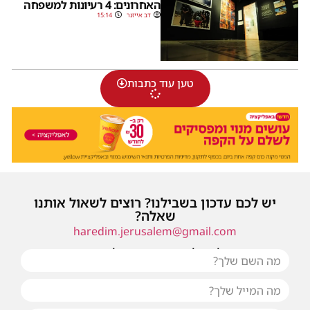
האחרונים: 4 רעיונות למשפחה
דב אייזנר
15:14
טען עוד כתבות
יש לכם עדכון בשבילנו? רוצים לשאול אותנו
שאלה?
haredim.jerusalem@gmail.com
או שילחו אלינו פנייה ונחזור אליכם בהקדם