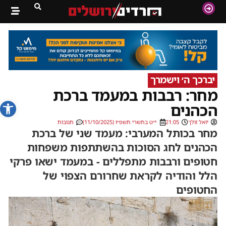
יברכך ה׳ וישמרך
מחר: רבבות במעמד ברכת
פתח סרג
הכהנים
יואל וולך
21:05
י״ט בתשרי תשפ״ו (11/10/2025)
תגובות
מחר בכותל המערבי: מעמד שני של ברכת
הכהנים לחג הסוכות בהשתתפות משפחות
חטופים ורבבות מתפללים - במעמד ישאו פרקי
הלל והודיה לקראת שחרורם הצפוי של
החטופים