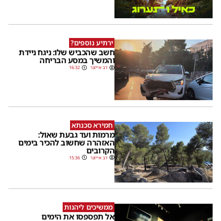
ירתיע נוספים?
חשב שהכביש שלו: ניגח ניידת
והמשיך במסע הבריחה
דב אייזנר
16:32
חמירא סכנתא
מרמות ועד גבעת שאול:
האזהרה שחשוב להכיר בימים
הקרובים
דב אייזנר
15:36
ממשיכים ליהנות
אל תפספסו את הימים