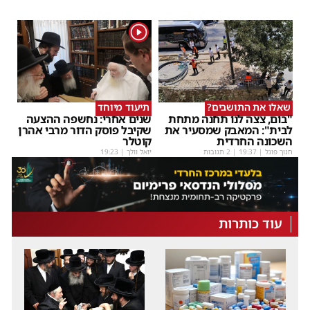
1
שאלו את התושבים?
תיעוד מיוחד
"בום, צצה לנו תחנה מתחת
שנים אחרי: נחשפה ההצעה
לבית": המאבק שמסעיר את
שקיבל פוסק הדור מרבי אהרן
השכונה החרדית
קוטלר
חנוך פוגל
|
19:37
| 2 תגובות
יואל וולך
|
19:23
עוד כותרות