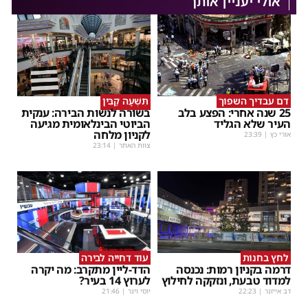
אולי יעניין אותך
דם עבדיך השפוך
תִּשְׁעָה קַבִּין
25 שנה אחרי: הפצע בלב
בשורה לנשות הבירה: ענקית
העיר שלא הגליד
הביוטי הבינלאומית מגיעה
לקניון מלחה
אורי כץ
|
23:39
צוות האתר
|
23:14
לחץ בחנות
עוד דחייה לבירה
דרמה בקניון רמות: נכנסה
הדד-ליין מתקרב: מה יקרה
למדוד טבעת, ונזקקה לחילוץ
לערוץ 14 בעיר?
דב אייזנר
|
22:23
יוסי וינר
|
21:46