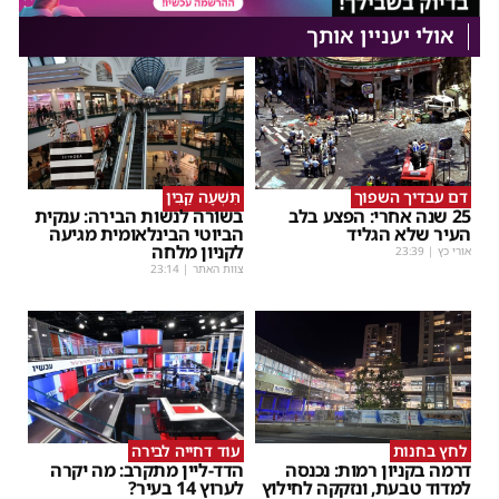
אולי יעניין אותך
דם עבדיך השפוך
תִּשְׁעָה קַבִּין
25 שנה אחרי: הפצע בלב
בשורה לנשות הבירה: ענקית
העיר שלא הגליד
הביוטי הבינלאומית מגיעה
לקניון מלחה
אורי כץ
|
23:39
צוות האתר
|
23:14
לחץ בחנות
עוד דחייה לבירה
דרמה בקניון רמות: נכנסה
הדד-ליין מתקרב: מה יקרה
למדוד טבעת, ונזקקה לחילוץ
לערוץ 14 בעיר?