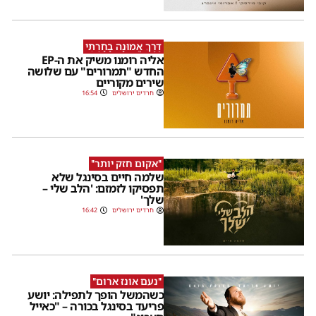
דֶּרֶךְ אֱמוּנָה בָחָרְתִּי
אליה רומנו משיק את ה-EP
החדש "תמרורים" עם שלושה
שירים מקוריים
חרדים ירושלים
16:54
''אקום חזק יותר''
שלמה חיים בסינגל שלא
תפסיקו לזמזם: 'הלב שלי –
שלך'
חרדים ירושלים
16:42
''נעם אונז ארום''
כשהמשל הופך לתפילה: יושע
פריעד בסינגל בכורה – "כאייל