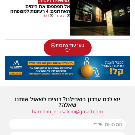
ממשיכים ליהנות
אל תפספסו את הימים
האחרונים: 4 רעיונות למשפחה
דב אייזנר
15:14
טען עוד כתבות
יש לכם עדכון בשבילנו? רוצים לשאול אותנו
שאלה?
haredim.jerusalem@gmail.com
או שילחו אלינו פנייה ונחזור אליכם בהקדם