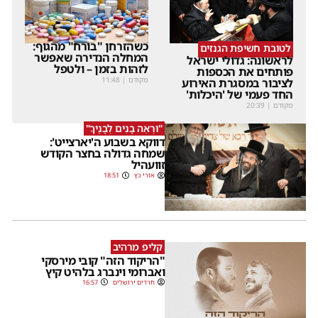
כשהזרחן "בורח" מהגוף:
לטובת חשיפת הגנזים
המחלה הנדירה שאפשר
לראשונה: גדולי ישראל
לזהות בזמן – ולטפל
פותחים את הכספות
מקודם
|
11:48
לציבור במסגרת האירוע
החד פעמי של 'היכלות'
מקודם
|
20:39
"וּרְאֵה בָנִים לְבָנֶיךָ"
דווקא בשבוע ה'יארצייט':
שמחה גדולה בחצר הקודש
זוועהיל
אורי כץ
18:51
קליפ מרהיב
"הריקוד הזה" קובי מירסקי
ואברומי וינברג בלהיט קיץ
חרדים ירושלים
16:57