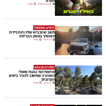
תערוג"
חרדים ירושלים
16:39
ירתיע נוספים?
חשב שהכביש שלו: ניגח ניידת
והמשיך במסע הבריחה
דב אייזנר
16:32
חמירא סכנתא
מרמות ועד גבעת שאול:
האזהרה שחשוב להכיר בימים
הקרובים
דב אייזנר
15:36