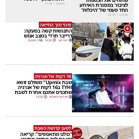
מקודם
|
11:48
לציבור במסגרת האירוע
החד פעמי של 'היכלות'
מקודם
|
20:39
פינוי תוך החייאה
1
התנגשות קשה במעקה:
דרייבר חרדי במצב אנוש
יוסי וינר
16:35
1 תגובות
16 דקות של אנרגיה
שבת Upmix" משולם זושא
וTYH ב16 דקות של אנרגיה
שתכניס אתכם אחרת לשבת
חרדים ירושלים
14:26
למען קדושת השבת
"כולנו מתאספים": קריאה
כואבת לצד מתווה מפורט