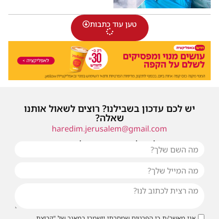
טען עוד כתבות
יש לכם עדכון בשבילנו? רוצים לשאול אותנו
שאלה?
haredim.jerusalem@gmail.com
או שילחו אלינו פנייה ונחזור אליכם בהקדם
אני מאשר/ת כי הפרטים שמסרתי יישמרו במאגר של "קבוצת