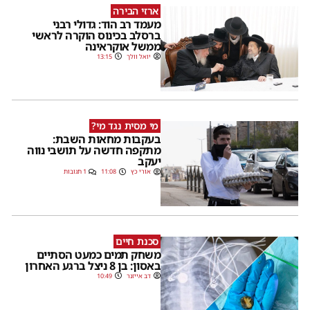
ארזי הבירה
מעמד רב הוד: גדולי רבני
ברסלב בכינוס הוקרה לראשי
ממשל אוקראינה
יואל וולך
13:15
מי מסית נגד מי?
בעקבות מחאות השבת:
מתקפה חדשה על תושבי נווה
יעקב
אורי כץ
11:08
1 תגובות
סכנת חיים
משחק תמים כמעט הסתיים
באסון: בן 8 ניצל ברגע האחרון
דב אייזנר
10:49