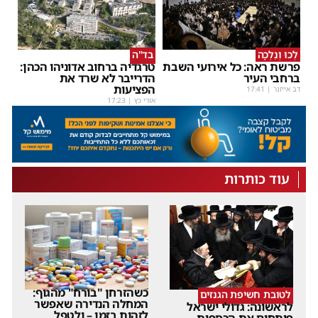
לְכוּ וְנֵלְכָה
בד"ה
פרשת ראה: כל אירועי השבת
טרגדיה ברחוב אדוניהו הכהן:
ברחבי העיר
הדרייבר לא שרד את
הפציעות
דב אייזנר
|
17:41
אורי כץ
|
17:23
עוד כותרות
כשהזרחן "בורח" מהגוף:
לטובת חשיפת הגנזים
המחלה הנדירה שאפשר
לראשונה: גדולי ישראל
לזהות בזמן – ולטפל
פותחים את הכספות