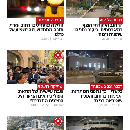
שבת של VIP
מפת החסימות
הרחוב היוקרתי הוצף
הלילה מתחילים: רחוב עזרת
במאבטחים: ביקור נתניהו
תורה מתחדש, וזה ישפיע על
שהצית ויכוח
כולנו
יוסי וינר
|
23:28
דב אייזנר
|
22:46
1
"כבר גנב בשכונה"
שתיקה רועמת
בלעדי | כך נתפס המתחזה:
שבת שישית של מחאה:
העימות ברחוב והסכין
הפוליטיקאים הגיעו, היכן
שנמצאה בכיסו
הנציגים החרדים?
חנוך פוגל
|
21:44
יואל וולך
|
20:55
| 1 תגובות
1