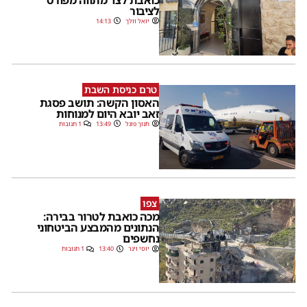
לציבור
יואל וולך
14:13
טרם כניסת השבת
האסון הקשה: תושב פסגת
זאב יובא היום למנוחות
חנוך פוגל
13:49
1 תגובות
צפו
מכה כואבת לטרור בבירה:
הנתונים מהמבצע הביטחוני
נחשפים
יוסי וינר
13:40
1 תגובות