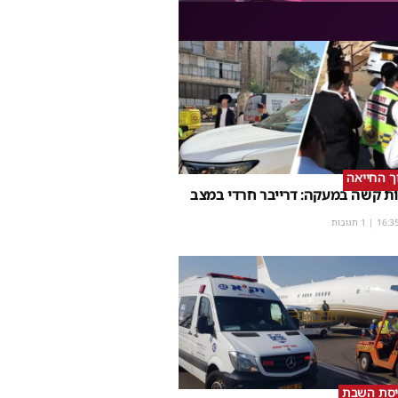
וך החייאה
ת קשה במעקה: דרייבר חרדי במצב
16:3
| 1 תגובות
יסת השבת