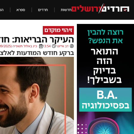
חדשות
חרדים
ספרא
הכ
זיהוי מוקדם
העיקר הבריאות: חו
דב אייזנר
13:54
כ״ג באלול תשפ״ה (16/09/2025)
ברקע חודש המודעות לאלצהי