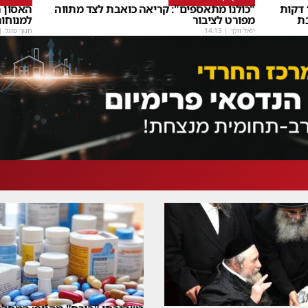
שבת Upmix" משולם זושא וTYH ב16 דקות
"כולנו מתאספים": קריאה כואבת לצד מתווה
האסון ה
ת
מפורט לציבור
למנוחו
יואל וולך
|
14:13
חנוך פוגל
|