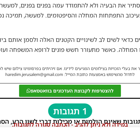
סתיר את הבעיה ולא להתמודד עמה בפנים בפנים, למעשה 
בעיכוב התפתחות המחלה והסיפטומים. למעשה, תמיכה נ
ם כדאי לשים לב לשינויים הקטנים האלה ולסמן אותם בי
 המחלה. כאשר מתעורר חשש פונים לרופא המשפחה וע
 את בעלי הזכויות בצילומים המגיעים לידינו. אם זיהיתים בפרסומינו צילום שיש לכ
לחדול מהשימוש באמצעות כתובת המייל: haredim.jerusalem@gmail.com
להצטרפות לקבוצת העדכונים בוואטסאפ
1 תגובות
גובות שאינם הולמות או מכילות דברי לשון הרע, הסת
במידה ולא ניתן להגיב - הכתבה סגורה לתגובות.