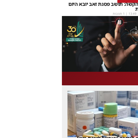
קשה: תושב פסגת זאב יובא היום
ת
13:49
| 1 תגובות