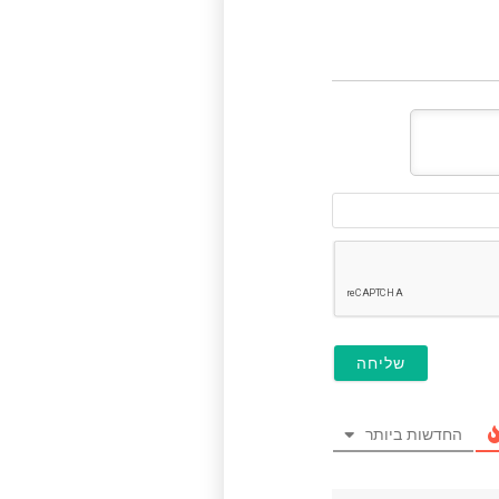
דוא"ל
(לא
חובה)
החדשות ביותר