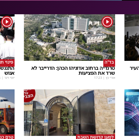
1
1
בד"ה
פינוי ת
עיר
טרגדיה ברחוב אדוניהו הכהן: הדרייבר לא
התנגשו
שרד את הפציעות
אנוש
אורי כץ
|
17:23
יוסי וינר
|
5
למען קדושת השבת
טרם כנ