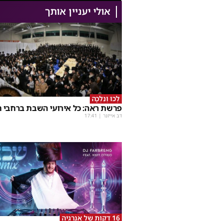
אולי יעניין אותך
לְכוּ וְנֵלְכָה
פרשת ראה: כל אירועי השבת ברחבי ה
דב אייזנר
|
17:41
16 דקות של אנרגיה