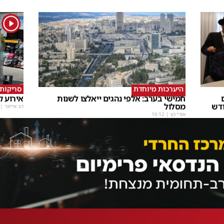
1
היערכות מיוחדת
סריקות
חמישי בערב: אלפי נהגים ייאלצו לשנות
אירוע קשה ב
ודש
מסלול
דב אייזנר
|
אורי כץ
|
16:12