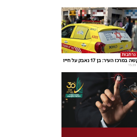
 נרחבות
מרכז העיר: בן 17 נאבק על חייו
15:39