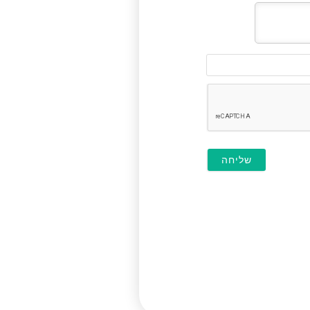
דוא"ל
(לא
חובה)