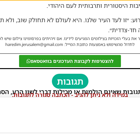
בות היסטורית ותרבותית לעם היהודי.
: ״זו לעד העיר שלנו. היא לעולם לא תחולק שוב, ולא ת
 חד-צדדית״.
 את בעלי הזכויות בצילומים המגיעים לידינו. אם זיהיתים בפרסומינו צילום שיש לכ
לחדול מהשימוש באמצעות כתובת המייל: haredim.jerusalem@gmail.com
להצטרפות לקבוצת העדכונים בוואטסאפ
תגובות
גובות שאינם הולמות או מכילות דברי לשון הרע, הסת
במידה ולא ניתן להגיב - הכתבה סגורה לתגובות.