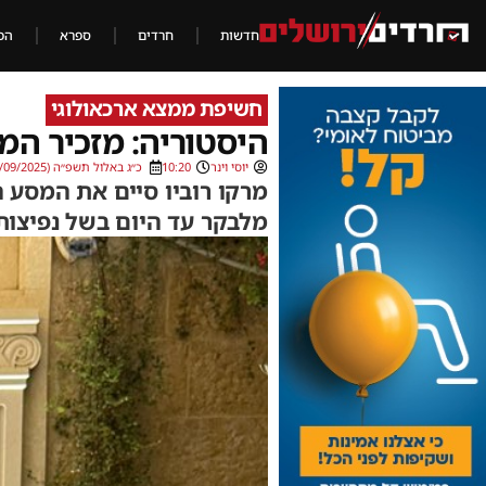
חדשות
חרדים
ספרא
הכ
חשיפת ממצא ארכאולוגי
היסטוריה: מזכיר המ
יוסי וינר
10:20
כ״ג באלול תשפ״ה (16/09/2025)
מרקו רוביו סיים את המסע ה
מלבקר עד היום בשל נפיצות