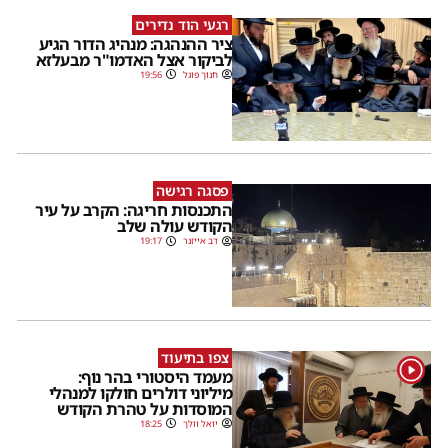
רגעי הוד נדירים
ציר ההנהגה: מנהיג הדור הגיע
לביקור אצל האדמו"ר מבעלזא
חנוך פוגל
19:56
פסגה רגישה
התכנסות חריגה: הקרב על עיר
הקודש עולה שלב
דב אייזנר
19:17
צפו בתיעוד
1
מעמד היסטורי בהר נוף:
מיליוני דולרים חולקו למנהלי
המוסדות על טהרת הקודש
יואל וולך
18:25