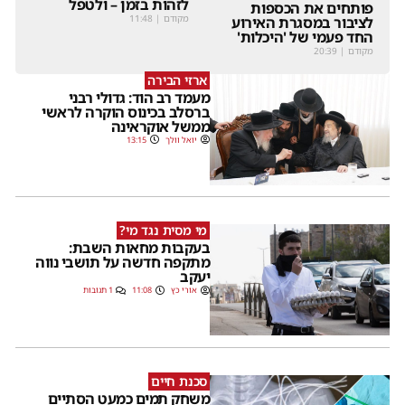
לזהות בזמן – ולטפל
פותחים את הכספות
מקודם
|
11:48
לציבור במסגרת האירוע
החד פעמי של 'היכלות'
מקודם
|
20:39
ארזי הבירה
מעמד רב הוד: גדולי רבני
ברסלב בכינוס הוקרה לראשי
ממשל אוקראינה
יואל וולך
13:15
מי מסית נגד מי?
בעקבות מחאות השבת:
מתקפה חדשה על תושבי נווה
יעקב
אורי כץ
11:08
1 תגובות
סכנת חיים
משחק תמים כמעט הסתיים