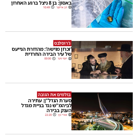
באסון: בן 8 ניצל ברגע האחרון
דב אייזנר
10:49
ג'רוסלבס
'זכרון מוישה': מהדורת הנייעס
של עיר הבירה החרדית
יוסי וינר
00:00
בולמים את הגובה
סערת הנדל"ן: עתירה
לביהמ"ש נגד בניית מגדל
הענק בבירה
אורי כץ
22:20