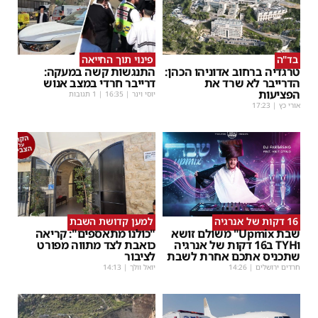
בד"ה
פינוי תוך החייאה
טרגדיה ברחוב אדוניהו הכהן:
התנגשות קשה במעקה:
הדרייבר לא שרד את
דרייבר חרדי במצב אנוש
הפציעות
יוסי וינר
|
16:35
| 1 תגובות
אורי כץ
|
17:23
16 דקות של אנרגיה
למען קדושת השבת
שבת Upmix" משולם זושא
"כולנו מתאספים": קריאה
וTYH ב16 דקות של אנרגיה
כואבת לצד מתווה מפורט
שתכניס אתכם אחרת לשבת
לציבור
חרדים ירושלים
|
14:26
יואל וולך
|
14:13