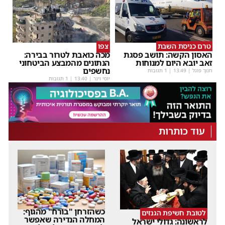
טרם כניסת השבת
צפו
האסון הקשה: תושב פסגת
מכה כואבת לטרור בבירה:
זאב יובא היום למנוחות
הנתונים מהמבצע הביטחוני
נחשפים
חנוך פוגל
|
13:49
| 1 תגובות
יוסי וינר
|
13:40
| 1 תגובות
עוד כותרות
כשהזרחן "בורח" מהגוף:
לטובת חשיפת הגנזים
המחלה הנדירה שאפשר
לראשונה: גדולי ישראל