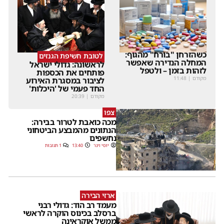
כשהזרחן "בורח" מהגוף:
לטובת חשיפת הגנזים
המחלה הנדירה שאפשר
לראשונה: גדולי ישראל
לזהות בזמן – ולטפל
פותחים את הכספות
מקודם
|
11:48
לציבור במסגרת האירוע
החד פעמי של 'היכלות'
מקודם
|
20:39
צפו
מכה כואבת לטרור בבירה:
הנתונים מהמבצע הביטחוני
נחשפים
יוסי וינר
13:40
1 תגובות
ארזי הבירה
מעמד רב הוד: גדולי רבני
ברסלב בכינוס הוקרה לראשי
ממשל אוקראינה