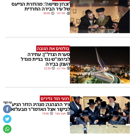
'זכרון מוישה': מהדורת הנייעס
של עיר הבירה החרדית
יוסי וינר
00:00
בולמים את הגובה
סערת הנדל"ן: עתירה
לביהמ"ש נגד בניית מגדל
הענק בבירה
אורי כץ
22:20
רגעי הוד נדירים
שיתוף
ציר ההנהגה: מנהיג הדור הגיע
לביקור אצל האדמו"ר מבעלזא
חנוך פוגל
19:56