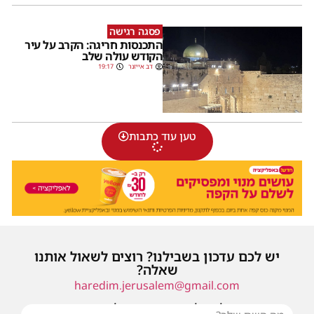
פסגה רגישה
התכנסות חריגה: הקרב על עיר
הקודש עולה שלב
דב אייזנר
19:17
טען עוד כתבות
יש לכם עדכון בשבילנו? רוצים לשאול אותנו
שאלה?
haredim.jerusalem@gmail.com
או שילחו אלינו פנייה ונחזור אליכם בהקדם