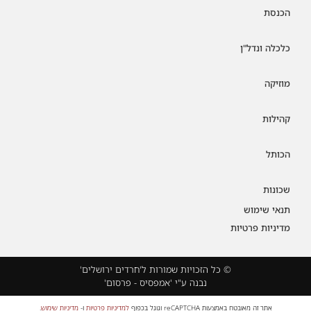
הכנסת
כלכלה ונדל"ן
מוזיקה
קהילות
הכותל
שכונות
תנאי שימוש
מדיניות פרטיות
© כל הזכויות שמורות ל'חרדים ירושלים'
נבנה ע"י 'אמפסיס - פרסום'
אתר זה מאובטח באמצעות reCAPTCHA וגוגל בכפוף
למדיניות פרטיות
ו-
מדיניות שימוש
.