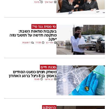
יואל וולך
13:15
מי מסית נגד מי?
בעקבות מחאות השבת:
מתקפה חדשה על תושבי נווה
יעקב
אורי כץ
11:08
1 תגובות
סכנת חיים
משחק תמים כמעט הסתיים
באסון: בן 8 ניצל ברגע האחרון
דב אייזנר
10:49
ג'רוסלבס