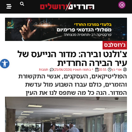
ג'רוסלבס
צ'ולנט ובירה: מדור הנייעס של
פתח סרג
עיר הבירה החרדית
אורי כץ
20:55
י׳ בתמוז תשפ״ו (25/06/2026)
תגובות
הפוליטיקאים, העסקנים, אנשי התקשורת
והזמרים, כולם עברו השבוע מול עדשת
המדור. הנה כל מה שתפס לנו את העין