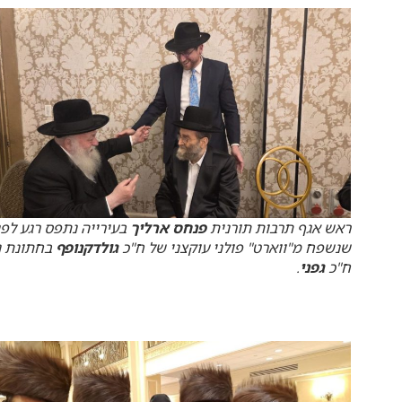
ראש אגף תרבות תורנית
פנחס ארליך
בעירייה נתפס רגע לפנ
שנשפח מ"ווארט" פולני עוקצני של ח"כ
גולדקנופף
בחתונת נ
ח"כ
גפני
.