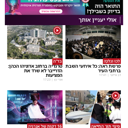
אולי יעניין אותך
1
לְכוּ וְנֵלְכָה
בד"ה
פרשת ראה: כל אירועי השבת
טרגדיה ברחוב אדוניהו הכהן:
ברחבי העיר
הדרייבר לא שרד את
הפציעות
דב אייזנר
|
17:41
אורי כץ
|
17:23
1
פינוי תוך החייאה
16 דקות של אנרגיה