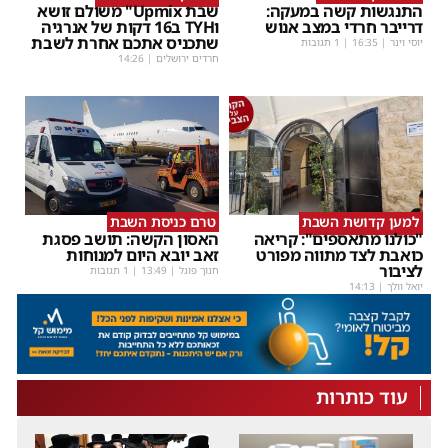
התנגשות קשה במעקה:
שבת Upmix" משולם זושא
דרייבר חרדי במצב אנוש
וTYH ב16 דקות של אנרגיה
שתכניס אתכם אחרת לשבת
יוסי וינר
|
16:35
| 1 תגובות
חרדים ירושלים
|
14:26
למען קדושת השבת
טרם כניסת השבת
"כולנו מתאספים": קריאה
האסון הקשה: תושב פסגת
כואבת לצד מתווה מפורט
זאב יובא היום למנוחות
לציבור
חנוך פוגל
|
13:49
| 1 תגובות
יואל וולך
|
14:13
עוד כותרות