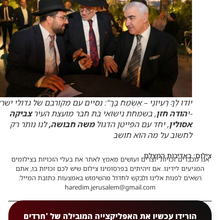
יוֹדוּ לְךָ רַעְיוֹנַי – אֶשְׂמַח בָּךְ": נסיים עם מקורבם של גדולי יש
-י
הודה חזן
, בשמחת נישואי בת חבר מועצת העיר
צביקה
אסולין
, יחד עם הפייטן הדגול
משה חבושה,
לנו נותר רק
לחשוב על מה הוא חושב
צילום: באדיבות המצלם
אנו מכבדים זכויות יוצרים ועושים מאמץ לאתר את בעלי הזכויות בצילומים
המגיעים לידינו. אם זיהיתים בפרסומינו צילום שיש לכם זכויות בו, אתם
רשאים לפנות אלינו ולבקש לחדול מהשימוש באמצעות כתובת המייל:
haredim.jerusalem@gmail.com
הורידו עכשיו את האפליקצייה המובילה של 'חרדים