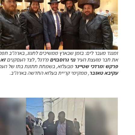
ומנגד מעבר לים: בזמן שבארץ ממשיכים לחגוג, בארה"ב תפס
את חבר מועצת העיר
נני גרוסבוים
מ'דגל', לצד העסקנים
זאב
פרקש
ו
מרדכי שטיינר
מבעלזא, בשמחת חתונת בתו של העס
עקיבא טאובר
, ממקימי קריית בעלזא החדשה בארה"ב.