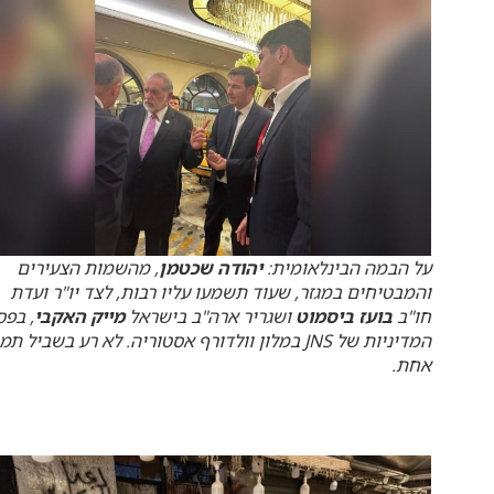
על הבמה הבינלאומית:
יהודה שכטמן
, מהשמות הצעירים
והמבטיחים במגזר, שעוד תשמעו עליו רבות, לצד יו"ר ועדת
חו"ב
בועז ביסמוט
ושגריר ארה"ב בישראל
מייק האקבי
, בפס
המדיניות של JNS במלון וולדורף אסטוריה. לא רע בשביל ת
אחת.