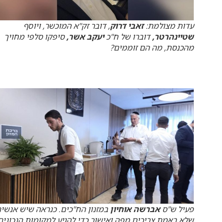
עדות מצולמת:
זאבי דרוק
, דובר זק"א המוכשר, ויוסף
שטיינהרטר,
דוברו של ח"כ
יעקב
אשר,
סיפקו סלפי מחויך
מהכנסת, מה הם זוממים?
פעיל ש"ס
אברשה אוחיון
במזנון הח"כים. כנראה שיש אנשי
שלא באמת צריכים מפה ואישור כדי להגיע למקומות הנכונים