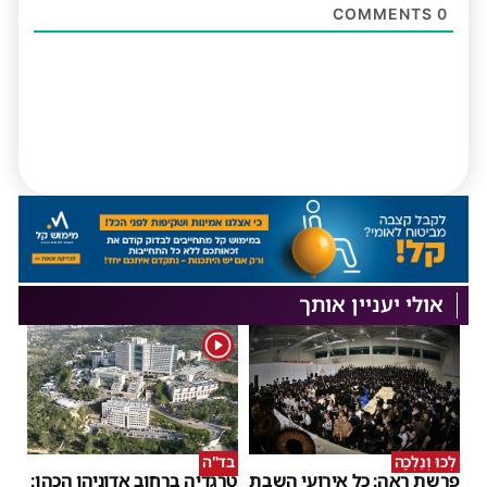
COMMENTS
0
אולי יעניין אותך
1
לְכוּ וְנֵלְכָה
בד"ה
פרשת ראה: כל אירועי השבת
טרגדיה ברחוב אדוניהו הכהן: