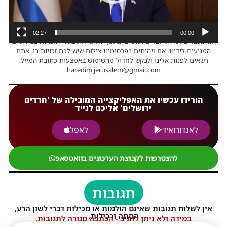
02:27
00:00
אנו מכבדים זכויות יוצרים ועושים מאמץ לאתר את בעלי הזכויות בצילומים
המגיעים לידינו. אם זיהיתים בפרסומינו צילום שיש לכם זכויות בו, אתם
רשאים לפנות אלינו ולבקש לחדול מהשימוש באמצעות כתובת המייל:
haredim.jerusalem@gmail.com
הורידו עכשיו את האפליקצייה המובילה של 'חרדים
ירושלים' אליכם לנייד
לאנדורואיד
לאפל
להצטרפות לקבוצת העדכונים בוואטסאפ
תגובות
אין לשלוח תגובות שאינם הולמות או מכילות דברי לשון הרע,
הסתה ורכילות.
במידה ולא ניתן להגיב - הכתבה סגורה לתגובות.