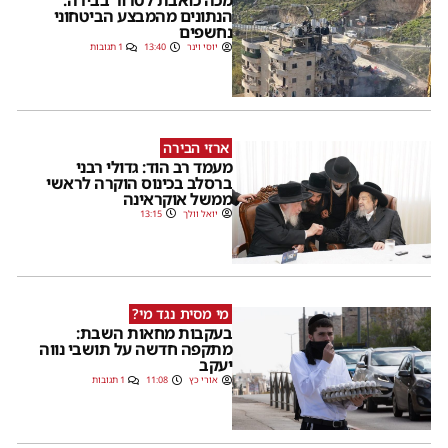
מכה כואבת לטרור בבירה:
הנתונים מהמבצע הביטחוני
נחשפים
יוסי וינר
13:40
1 תגובות
ארזי הבירה
מעמד רב הוד: גדולי רבני
ברסלב בכינוס הוקרה לראשי
ממשל אוקראינה
יואל וולך
13:15
מי מסית נגד מי?
בעקבות מחאות השבת:
מתקפה חדשה על תושבי נווה
יעקב
אורי כץ
11:08
1 תגובות