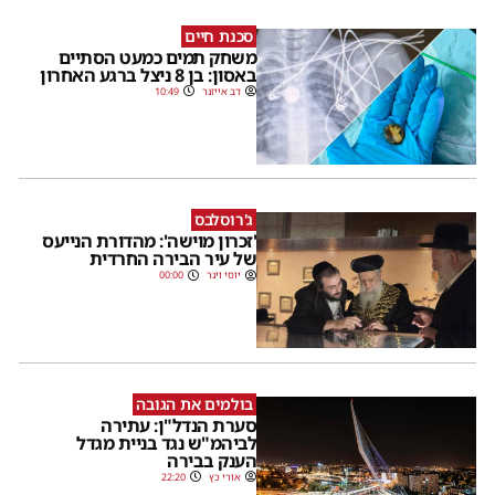
סכנת חיים
משחק תמים כמעט הסתיים
באסון: בן 8 ניצל ברגע האחרון
דב אייזנר
10:49
ג'רוסלבס
'זכרון מוישה': מהדורת הנייעס
של עיר הבירה החרדית
יוסי וינר
00:00
בולמים את הגובה
סערת הנדל"ן: עתירה
לביהמ"ש נגד בניית מגדל
הענק בבירה
אורי כץ
22:20