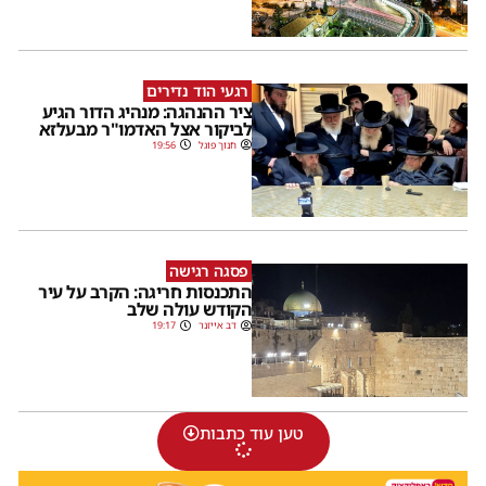
רגעי הוד נדירים
ציר ההנהגה: מנהיג הדור הגיע
לביקור אצל האדמו"ר מבעלזא
חנוך פוגל
19:56
פסגה רגישה
התכנסות חריגה: הקרב על עיר
הקודש עולה שלב
דב אייזנר
19:17
טען עוד כתבות