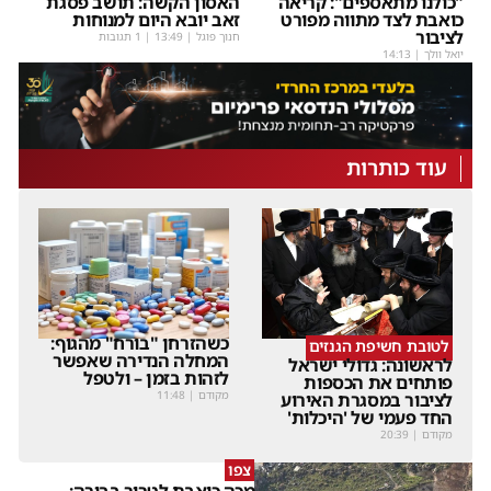
"כולנו מתאספים": קריאה
האסון הקשה: תושב פסגת
כואבת לצד מתווה מפורט
זאב יובא היום למנוחות
לציבור
חנוך פוגל
|
13:49
| 1 תגובות
יואל וולך
|
14:13
עוד כותרות
כשהזרחן "בורח" מהגוף:
לטובת חשיפת הגנזים
המחלה הנדירה שאפשר
לראשונה: גדולי ישראל
לזהות בזמן – ולטפל
פותחים את הכספות
מקודם
|
11:48
לציבור במסגרת האירוע
החד פעמי של 'היכלות'
מקודם
|
20:39
צפו