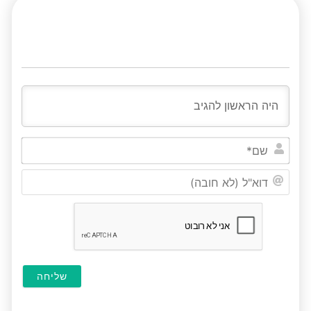
שם*
דוא"ל
(לא
חובה