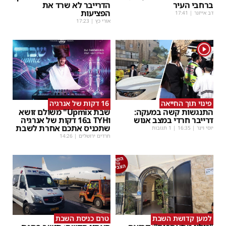
ברחבי העיר
הדרייבר לא שרד את
הפציעות
דב אייזנר
|
17:41
אורי כץ
|
17:23
1
פינוי תוך החייאה
16 דקות של אנרגיה
התנגשות קשה במעקה:
שבת Upmix" משולם זושא
דרייבר חרדי במצב אנוש
וTYH ב16 דקות של אנרגיה
שתכניס אתכם אחרת לשבת
יוסי וינר
|
16:35
| 1 תגובות
חרדים ירושלים
|
14:26
למען קדושת השבת
טרם כניסת השבת