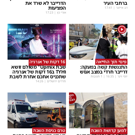
ברחבי העיר
הדרייבר לא שרד את
הפציעות
דב אייזנר
|
17:41
אורי כץ
|
17:23
1
פינוי תוך החייאה
16 דקות של אנרגיה
התנגשות קשה במעקה:
שבת Upmix" משולם זושא
דרייבר חרדי במצב אנוש
וTYH ב16 דקות של אנרגיה
שתכניס אתכם אחרת לשבת
יוסי וינר
|
16:35
| 1 תגובות
חרדים ירושלים
|
14:26
למען קדושת השבת
טרם כניסת השבת