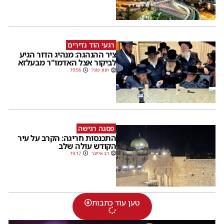
רגעי הוד נדירים
ציר ההנהגה: מנהיג הדור הגיע
לביקור אצל האדמו"ר מבעלזא
חנוך פוגל
19:56
פסגה רגישה
התכנסות חריגה: הקרב על עיר
הקודש עולה שלב
דב אייזנר
19:17
טען עוד כתבות