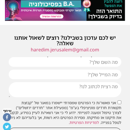
יש לכם עדכון בשבילנו? רוצים לשאול אותנו
שאלה?
haredim.jerusalem@gmail.com
או שילחו אלינו פנייה ונחזור אליכם בהקדם
אני מאשר/ת כי הפרטים שמסרתי יישמרו במאגר של "קבוצת
תקשורת חרדים מוניציפלי בע"מ" (מפעילת אתר "חרדים ירושלים")
שיתוף
לצורך טיפול ומענה לפנייתי. ידוע לי כי אני רשאי/ת לעיין במידע, לבקש
את תיקונו או מחיקתו. מסירת הפרטים היא רשות, אך בלעדיהם לא ניתן
לטפל בפנייה.
למדיניות הפרטיות
.