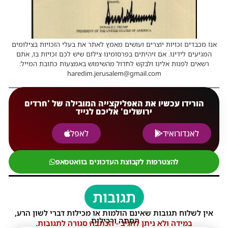
אנו מכבדים זכויות יוצרים ועושים מאמץ לאתר את בעלי הזכויות בצילומים
המגיעים לידינו. אם זיהיתים בפרסומינו צילום שיש לכם זכויות בו, אתם
רשאים לפנות אלינו ולבקש לחדול מהשימוש באמצעות כתובת המייל:
haredim.jerusalem@gmail.com
הורידו עכשיו את האפליקצייה המובילה של 'חרדים
ירושלים' אליכם לנייד
לאנדורואיד
לאפל
להצטרפות לקבוצת העדכונים בוואטסאפ
תגובות
אין לשלוח תגובות שאינם הולמות או מכילות דברי לשון הרע,
הסתה ורכילות.
במידה ולא ניתן להגיב - הכתבה סגורה לתגובות.