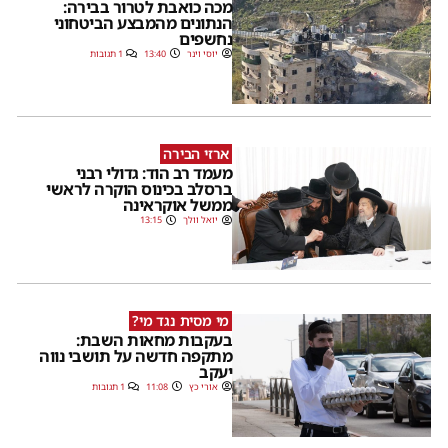
מכה כואבת לטרור בבירה:
הנתונים מהמבצע הביטחוני
נחשפים
יוסי וינר
13:40
1 תגובות
ארזי הבירה
מעמד רב הוד: גדולי רבני
ברסלב בכינוס הוקרה לראשי
ממשל אוקראינה
יואל וולך
13:15
מי מסית נגד מי?
בעקבות מחאות השבת:
מתקפה חדשה על תושבי נווה
יעקב
אורי כץ
11:08
1 תגובות