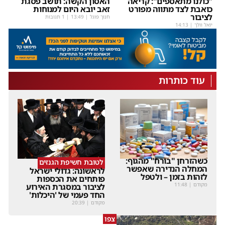
"כולנו מתאספים": קריאה
האסון הקשה: תושב פסגת
כואבת לצד מתווה מפורט
זאב יובא היום למנוחות
לציבור
חנוך פוגל
|
13:49
| 1 תגובות
יואל וולך
|
14:13
עוד כותרות
כשהזרחן "בורח" מהגוף:
לטובת חשיפת הגנזים
המחלה הנדירה שאפשר
לראשונה: גדולי ישראל
לזהות בזמן – ולטפל
פותחים את הכספות
מקודם
|
11:48
לציבור במסגרת האירוע
החד פעמי של 'היכלות'
מקודם
|
20:39
צפו