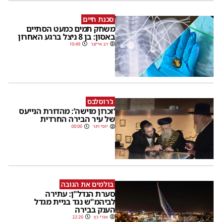
סכנת חיים
משחק תמים כמעט הסתיים
באסון: בן 8 ניצל ברגע האחרון
דב אייזנר
10:49
ג'רוסלבס
'זכרון מוישה': מהדורת הנייעס
של עיר הבירה החרדית
יוסי וינר
00:00
בולמים את הגובה
סערת הנדל"ן: עתירה
לביהמ"ש נגד בניית מגדל
הענק בבירה
אורי כץ
22:20