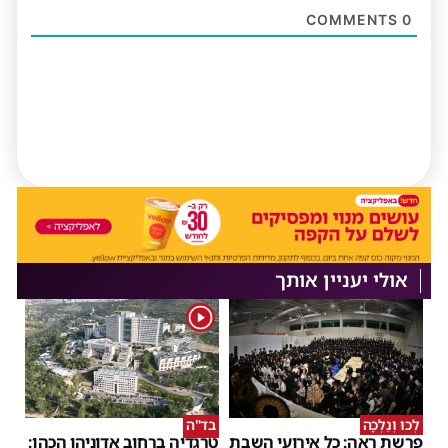
COMMENTS
0
אולי יעניין אותך
1
לְכוּ וְנֵלְכָה
בד"ה
פרשת ראה: כל אירועי השבת
טרגדיה ברחוב אדוניהו הכהן: