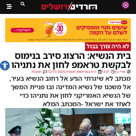
לא היה צורך בבול
בית הנשיא: הרצוג סירב בנימוס
פתח סרג
לבקשת טראמפ לחון את נתניהו
אורי כץ
13:01
כ״א במרחשוון תשפ״ו (12/11/2025)
תגובות
מכתב לא שיגרתי הגיע אל רחוב הנשיא בעיר,
אל משכנו של נשיא המדינה ובו פניית המשך
של הנשיא האמריקני לחון את נתניהו כדי
לאחד את ישראל -המכתב המלא