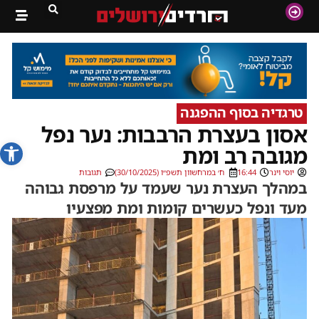
טרגדיה בסוף ההפגנה
אסון בעצרת הרבבות: נער נפל
פתח סרג
מגובה רב ומת
יוסי וינר
16:44
ח׳ במרחשוון תשפ״ו (30/10/2025)
תגובות
במהלך העצרת נער שעמד על מרפסת גבוהה
מעד ונפל כעשרים קומות ומת מפצעיו