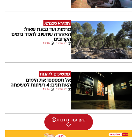
חמירא סכנתא
מרמות ועד גבעת שאול:
האזהרה שחשוב להכיר בימים
הקרובים
דב אייזנר
15:36
ממשיכים ליהנות
אל תפספסו את הימים
האחרונים: 4 רעיונות למשפחה
דב אייזנר
15:14
טען עוד כתבות