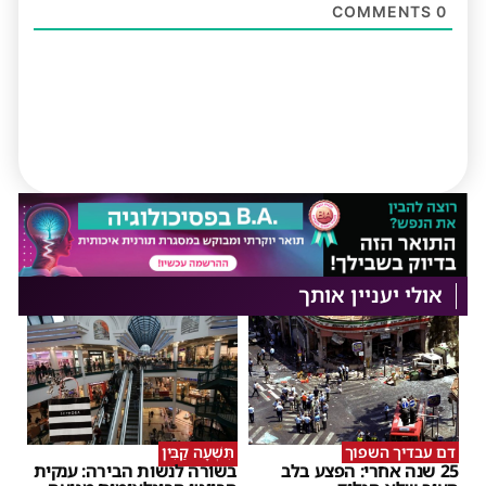
COMMENTS
0
אולי יעניין אותך
דם עבדיך השפוך
תִּשְׁעָה קַבִּין
25 שנה אחרי: הפצע בלב
בשורה לנשות הבירה: ענקית