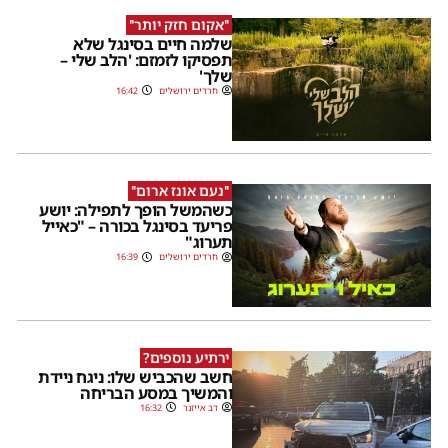
''אקום חזק יותר''
שלמה חיים בסינגל שלא
תפסיקו לזמזם: 'הלב שלי –
שלך'
חרדים ירושלים
16:42
''נעם אונז ארום''
כשהמשל הופך לתפילה: יושע
פריעד בסינגל בכורה – "כאייל
תערוג"
חרדים ירושלים
16:39
ירתיע נוספים?
חשב שהכביש שלו: ניגח ניידת
והמשיך במסע הבריחה
דב אייזנר
16:32