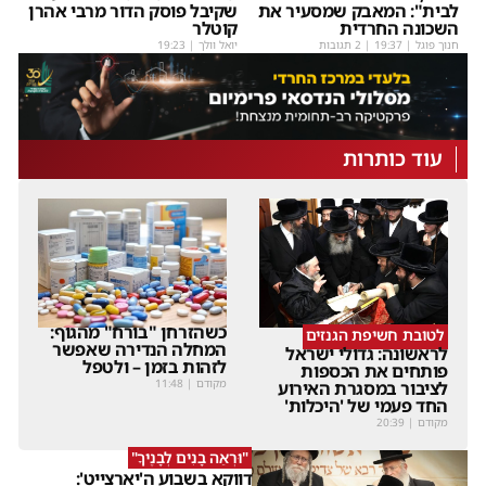
לבית": המאבק שמסעיר את
שקיבל פוסק הדור מרבי אהרן
השכונה החרדית
קוטלר
חנוך פוגל
|
19:37
| 2 תגובות
יואל וולך
|
19:23
עוד כותרות
כשהזרחן "בורח" מהגוף:
לטובת חשיפת הגנזים
המחלה הנדירה שאפשר
לראשונה: גדולי ישראל
לזהות בזמן – ולטפל
פותחים את הכספות
מקודם
|
11:48
לציבור במסגרת האירוע
החד פעמי של 'היכלות'
מקודם
|
20:39
"וּרְאֵה בָנִים לְבָנֶיךָ"
דווקא בשבוע ה'יארצייט':