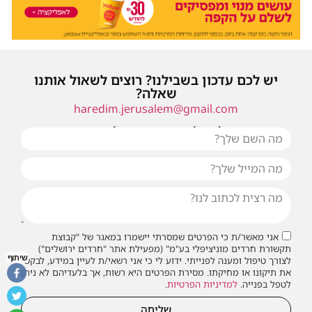
יש לכם עדכון בשבילנו? רוצים לשאול אותנו
שאלה?
haredim.jerusalem@gmail.com
או שילחו אלינו פנייה ונחזור אליכם בהקדם
אני מאשר/ת כי הפרטים שמסרתי יישמרו במאגר של "קבוצת
תקשורת חרדים מוניציפלי בע"מ" (מפעילת אתר "חרדים ירושלים")
שיתוף
לצורך טיפול ומענה לפנייתי. ידוע לי כי אני רשאי/ת לעיין במידע, לבקש
את תיקונו או מחיקתו. מסירת הפרטים היא רשות, אך בלעדיהם לא ניתן
לטפל בפנייה.
למדיניות הפרטיות
.
שליחה