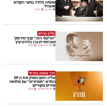
שמחה גדולה בחצר הקודש
זוועהיל
אורי כץ
18:51
קליפ מרהיב
"הריקוד הזה" קובי מירסקי
ואברומי וינברג בלהיט קיץ
חרדים ירושלים
16:57
דֶּרֶךְ אֱמוּנָה בָחָרְתִּי
אליה רומנו משיק את ה-EP
החדש "תמרורים" עם שלושה
שירים מקוריים
חרדים ירושלים
16:54