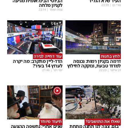
העיר שלא הגליד
הביוטי הבינלאומית מגיעה
לקניון מלחה
אורי כץ
|
23:39
צוות האתר
|
23:14
לחץ בחנות
עוד דחייה לבירה
דרמה בקניון רמות: נכנסה
הדד-ליין מתקרב: מה יקרה
למדוד טבעת, ונזקקה לחילוץ
לערוץ 14 בעיר?
דב אייזנר
|
22:23
יוסי וינר
|
21:46
1
שאלו את התושבים?
תיעוד מיוחד
"בום, צצה לנו תחנה מתחת
שנים אחרי: נחשפה ההצעה