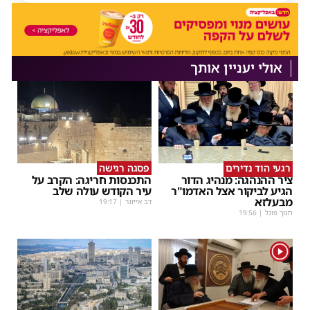
אולי יעניין אותך
רגעי הוד נדירים
פסגה רגישה
ציר ההנהגה: מנהיג הדור
התכנסות חריגה: הקרב על
הגיע לביקור אצל האדמו"ר
עיר הקודש עולה שלב
מבעלזא
דב אייזנר
|
19:17
חנוך פוגל
|
19:56
1