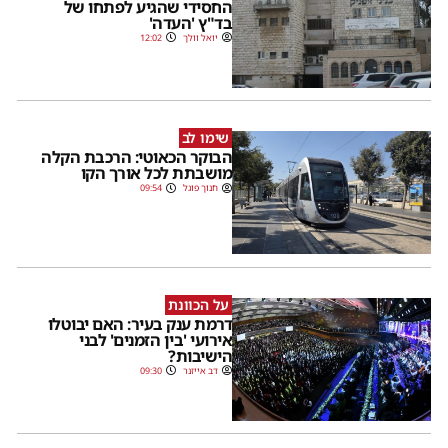
החסידי שהגיע לפתחו של
בד"ץ 'העדה'
יואל וולך
12:02
שימו לב
הבוקר הכאוטי: הרכבת הקלה
מושבתת לכל אורך הקו
חנוך פוגל
09:54
על הכוונת
דרמת ענק בעיר: האם יבוטלו
אירועי 'בין הזמנים' לבני
הישיבות?
דב אייזנר
09:30