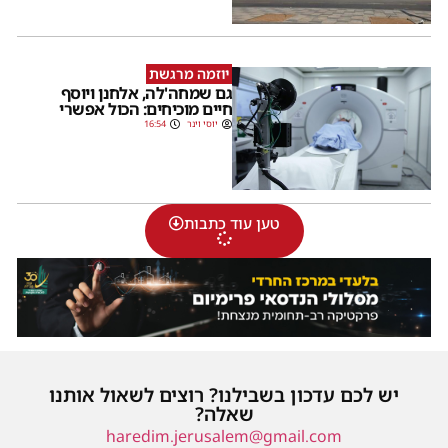
יוזמה מרגשת
גם שמחה'לה, אלחנן ויוסף
חיים מוכיחים: הכול אפשרי
יוסי וינר
16:54
טען עוד כתבות
יש לכם עדכון בשבילנו? רוצים לשאול אותנו
שאלה?
haredim.jerusalem@gmail.com