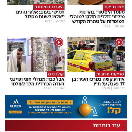
צפו בתיעוד
היערכות מיוחדת
מעמד היסטורי בהר נוף:
חמישי בערב: אלפי נהגים
מיליוני דולרים חולקו למנהלי
ייאלצו לשנות מסלול
המוסדות על טהרת הקודש
אורי כץ
|
16:12
יואל וולך
|
18:25
1
1
סריקות נרחבות
קולו נדם
אירוע קשה במרכז העיר: בן
אבל כבד: מגדולי חזני ופייטני
17 נאבק על חייו
העדה הכורדית הלך לעולמו
דב אייזנר
|
15:39
יוסי וינר
|
13:20
עוד כותרות