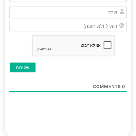
שם*
דוא"ל
(לא
חובה
COMMENTS
0