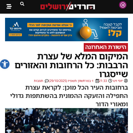
הישורת האחרונה
המיקום המלא של עצרת
פתח סרג
הרבבות: כל הרחובות והאזורים
שייסגרו
יוסי וינר
21:33
ז׳ במרחשוון תשפ״ו (29/10/2025)
תגובות
ברחובות העיר הכל מוכן: לקראת עצרת
התפילה והזעקה ההמונית בהשתתפות גדולי
ומאורי הדור