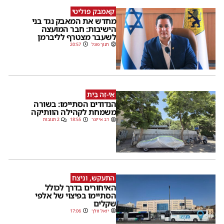
קאמבק פוליטי
מחדש את המאבק נגד בני
הישיבות: חבר המועצה
לשעבר מצטרף לליברמן
חנוך פוגל
20:57
אֵי-זֶה בַּיִת
הנדודים הסתיימו: בשורה
משמחת לקהילה הוותיקה
דב אייזנר
18:55
2 תגובות
התעקש, וניצח
האיחורים בדרך לכולל
הסתיימו בפיצוי של אלפי
שקלים
יואל וולך
17:06