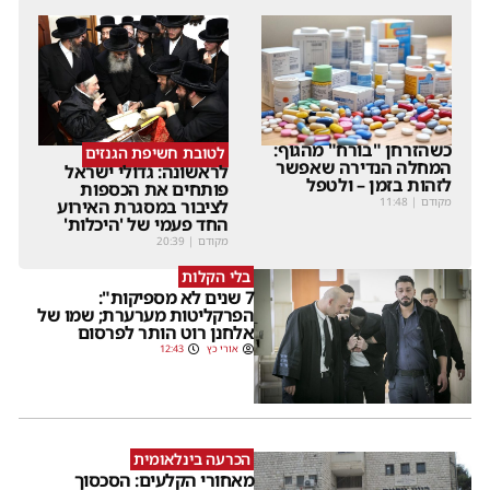
כשהזרחן "בורח" מהגוף:
לטובת חשיפת הגנזים
המחלה הנדירה שאפשר
לראשונה: גדולי ישראל
לזהות בזמן – ולטפל
פותחים את הכספות
מקודם
|
11:48
לציבור במסגרת האירוע
החד פעמי של 'היכלות'
מקודם
|
20:39
בלי הקלות
7 שנים לא מספיקות":
הפרקליטות מערערת; שמו של
אלחנן רוט הותר לפרסום
אורי כץ
12:43
הכרעה בינלאומית
מאחורי הקלעים: הסכסוך