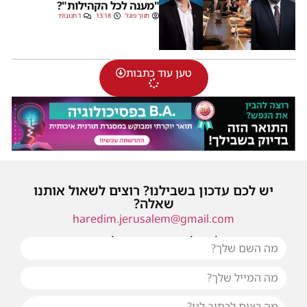
"מענה לכל הקהילות"?
חנוך פוגל
13:18
1 תגובות
טען עוד כתבות
יש לכם עדכון בשבילנו? רוצים לשאול אותנו
שאלה?
haredim.jerusalem@gmail.com
או שילחו אלינו פנייה ונחזור אליכם בהקדם