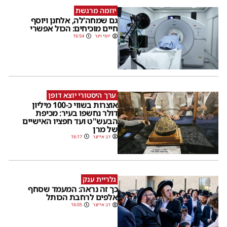
יוזמה מרגשת
גם שמחה'לה, אלחנן ויוסף
חיים מוכיחים: הכול אפשרי
יוסי וינר
16:54
ערך היסטורי יוצא דופן
אוצרות בשווי כ-100 מיליון
דולר נחשפו בעיר: מכיפת
הבעש"ט ועד חפציו האישיים
של מרן
דב אייזנר
16:17
גלריית ענק
כך זה נראה: המעמד שסחף
אלפים לרחבת הכותל
דב אייזנר
16:05