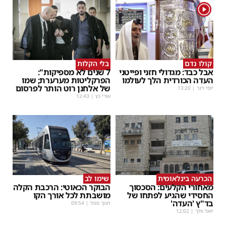
1
קולו נדם
בלי הקלות
אבל כבד: מגדולי חזני ופייטני
7 שנים לא מספיקות":
העדה הכורדית הלך לעולמו
הפרקליטות מערערת; שמו
של אלחנן רוט הותר לפרסום
יוסי וינר
|
13:20
אורי כץ
|
12:43
הכרעה בינלאומית
שימו לב
מאחורי הקלעים: הסכסוך
הבוקר הכאוטי: הרכבת הקלה
החסידי שהגיע לפתחו של
מושבתת לכל אורך הקו
בד"ץ 'העדה'
חנוך פוגל
|
09:54
יואל וולך
|
12:02