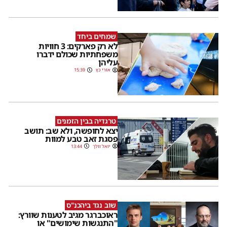
שמחים ביחד
לא רק פארקים: 3 חוויות
משפחתיות שכולם ידברו
עליהן
אורי כץ
15:39
טרגדיה בבין הזמנים
יצא לחופשה, ולא שב: תושב
פסגת זאב טבע למוות
יואל וולך
13:44
שוב נגד ביהכנ"ס
ראוכברגר מגיב לטענות שוורץ:
"התנגשות שימושים" או