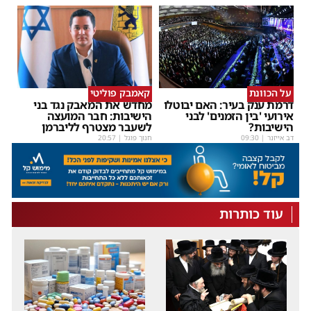
על הכוונת
קאמבק פוליטי
דרמת ענק בעיר: האם יבוטלו
מחדש את המאבק נגד בני
אירועי 'בין הזמנים' לבני
הישיבות: חבר המועצה
הישיבות?
לשעבר מצטרף לליברמן
דב אייזנר
|
09:30
חנוך פוגל
|
20:57
עוד כותרות