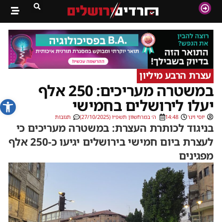
עצרת הרבע מיליון
במשטרה מעריכים: 250 אלף
פתח סרג
יעלו לירושלים בחמישי
יוסי וינר
14:48
ה׳ במרחשוון תשפ״ו (27/10/2025)
תגובות
בניגוד לכותרת העצרת: במשטרה מעריכים כי
לעצרת ביום חמישי בירושלים יגיעו כ-250 אלף
מפגינים