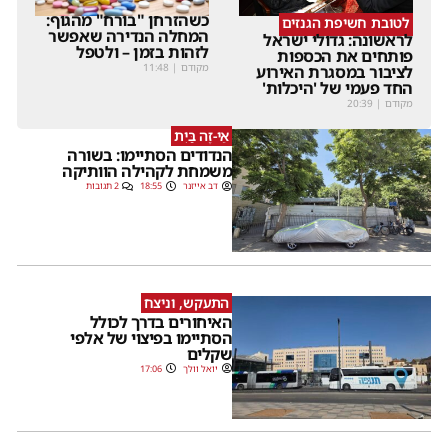
כשהזרחן "בורח" מהגוף:
לטובת חשיפת הגנזים
המחלה הנדירה שאפשר
לראשונה: גדולי ישראל
לזהות בזמן – ולטפל
פותחים את הכספות
מקודם
|
11:48
לציבור במסגרת האירוע
החד פעמי של 'היכלות'
מקודם
|
20:39
אֵי-זֶה בַּיִת
הנדודים הסתיימו: בשורה
משמחת לקהילה הוותיקה
דב אייזנר
18:55
2 תגובות
התעקש, וניצח
האיחורים בדרך לכולל
הסתיימו בפיצוי של אלפי
שקלים
יואל וולך
17:06