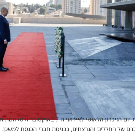
הכנסת מציינת היום (חמישי) את יום הזיכרון הלאומ
זכרם של החללים והנרצחים, בכניסת חברי הכנסת למשכן.