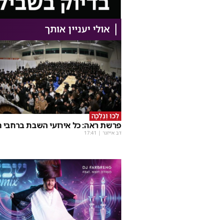
אולי יעניין אותך
לְכוּ וְנֵלְכָה
פרשת ראה: כל אירועי השבת ברחבי ה
דב אייזנר
|
17:41