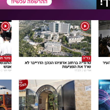
1
1
בד"ה
פינוי ת
עיר
טרגדיה ברחוב אדוניהו הכהן: הדרייבר לא
התנגשו
שרד את הפציעות
אנוש
אורי כץ
|
17:23
יוסי וינר
|
5