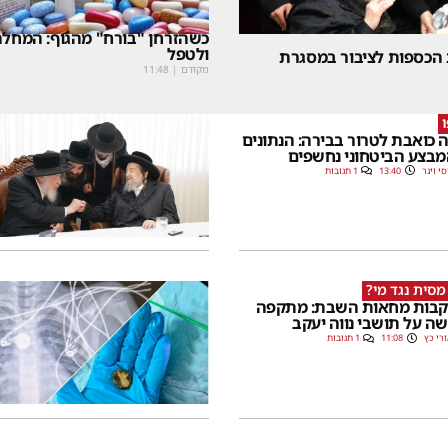
כשהזרחן "בורח" מהגוף: המחלה
ולטפל
 הכספות לציבור במסגרת
מקודם
|
11:48
 כואבת לטרור בבירה: הנתונים
בצע הביטחוני נחשפים
סי וינר
13:40
1 תגובות
מסית נגד מי?
בות מחאות השבת: מתקפה
ה על תושבי נווה יעקב
רי כץ
11:08
1 תגובות