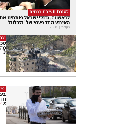
לטובת חשיפת הגנזים
לראשונה: גדולי ישראל פותחים את
האירוע החד פעמי של 'היכלות'
מקודם
|
20:39
צפו
מכה
מהמ
יו
מי 
בעק
חדש
או