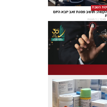
יסת השבת
קשה: תושב פסגת זאב יובא היום
ת
13:49
| 1 תגובות