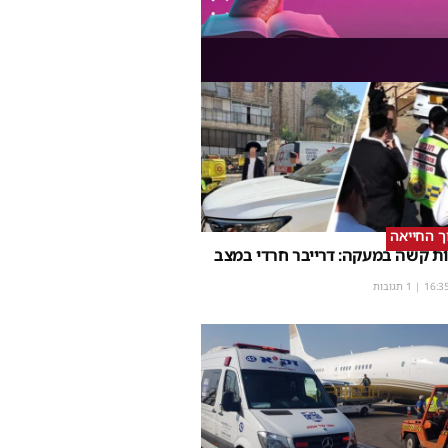
וך החייאה
ת קשה במעקה: דרייבר חרדי במצב
16:3
| 1 תגובות