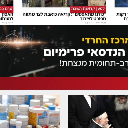
למען קדושת השבת
טרם כנ
שבת Upmix" משולם זושא וTYH ב16 דקות
"כולנו מתאספים": קריאה כואבת לצד מתווה
האסון ה
ת
מפורט לציבור
למנוחו
יואל וולך
|
14:13
חנוך פוגל
|