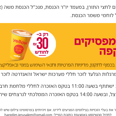
לחצי התורן, במעמד יו"ר הכנסת, מנכ"ל הכנסת משה (צ'י
ל לוחמי משמר הכנסת.
למרגלות הגלעד לזכר חללי מערכות ישראל והאנדרטה לזכר 
שיתקיים בהיכל הזיכרון בהר הרצל, ובשעה 14:00 בטקס האזכרה הממ
 את בעלי הזכויות בצילומים המגיעים לידינו. אם זיהיתים בפרסומינו צילום שיש לכ
לחדול מהשימוש באמצעות כתובת המייל: haredim.jerusalem@gmail.com