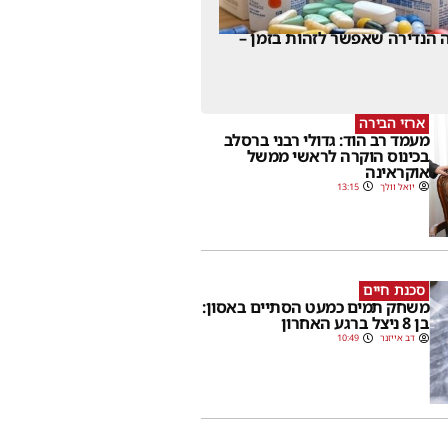
 הנדירה שאפשר לזהות בזמן –
ארזי הבירה
מעמד רב הוד: גדולי רבני ברסלב
בכינוס הוקרה לראשי ממשל
אוקראינה
יואל וולך
13:15
סכנת חיים
משחק תמים כמעט הסתיים באסון:
בן 8 ניצל ברגע האחרון
דב אייזנר
10:49