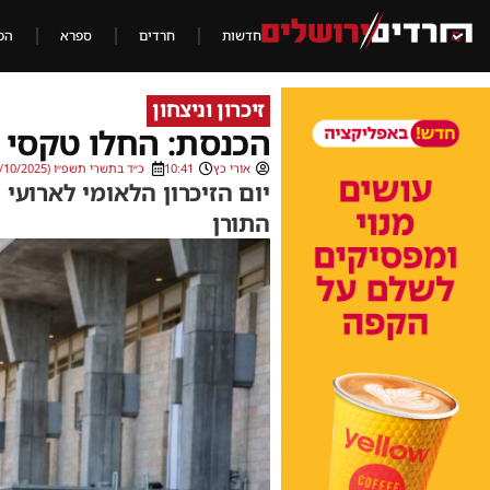
חדשות
חרדים
ספרא
הכ
זיכרון וניצחון
הכנסת: החלו טקסי י
אורי כץ
10:41
כ״ד בתשרי תשפ״ו (16/10/2025)
יום הזיכרון הלאומי לארועי
התורן