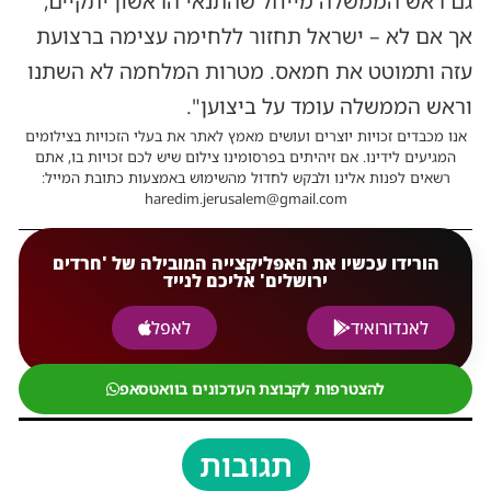
גם ראש הממשלה מייחל שהתנאי הראשון יתקיים,
אך אם לא – ישראל תחזור ללחימה עצימה ברצועת
עזה ותמוטט את חמאס. מטרות המלחמה לא השתנו
וראש הממשלה עומד על ביצוען".
אנו מכבדים זכויות יוצרים ועושים מאמץ לאתר את בעלי הזכויות בצילומים
המגיעים לידינו. אם זיהיתים בפרסומינו צילום שיש לכם זכויות בו, אתם
רשאים לפנות אלינו ולבקש לחדול מהשימוש באמצעות כתובת המייל:
haredim.jerusalem@gmail.com
הורידו עכשיו את האפליקצייה המובילה של 'חרדים
ירושלים' אליכם לנייד
לאנדורואיד
לאפל
להצטרפות לקבוצת העדכונים בוואטסאפ
תגובות