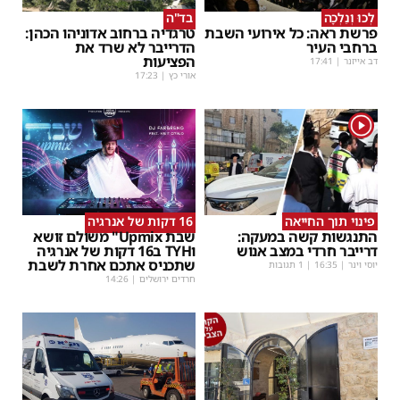
לְכוּ וְנֵלְכָה
בד"ה
פרשת ראה: כל אירועי השבת
טרגדיה ברחוב אדוניהו הכהן:
ברחבי העיר
הדרייבר לא שרד את
הפציעות
דב אייזנר
|
17:41
אורי כץ
|
17:23
1
פינוי תוך החייאה
16 דקות של אנרגיה
התנגשות קשה במעקה:
שבת Upmix" משולם זושא
דרייבר חרדי במצב אנוש
וTYH ב16 דקות של אנרגיה
שתכניס אתכם אחרת לשבת
יוסי וינר
|
16:35
| 1 תגובות
חרדים ירושלים
|
14:26