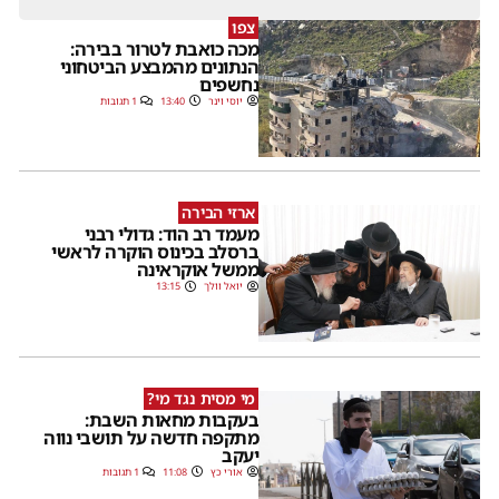
צפו
מכה כואבת לטרור בבירה:
הנתונים מהמבצע הביטחוני
נחשפים
יוסי וינר
13:40
1 תגובות
ארזי הבירה
מעמד רב הוד: גדולי רבני
ברסלב בכינוס הוקרה לראשי
ממשל אוקראינה
יואל וולך
13:15
מי מסית נגד מי?
בעקבות מחאות השבת:
מתקפה חדשה על תושבי נווה
יעקב
אורי כץ
11:08
1 תגובות