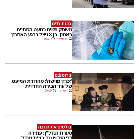
סכנת חיים
משחק תמים כמעט הסתיים
באסון: בן 8 ניצל ברגע האחרון
דב אייזנר
10:49
ג'רוסלבס
'זכרון מוישה': מהדורת הנייעס
של עיר הבירה החרדית
יוסי וינר
00:00
בולמים את הגובה
סערת הנדל"ן: עתירה
לביהמ"ש נגד בניית מגדל