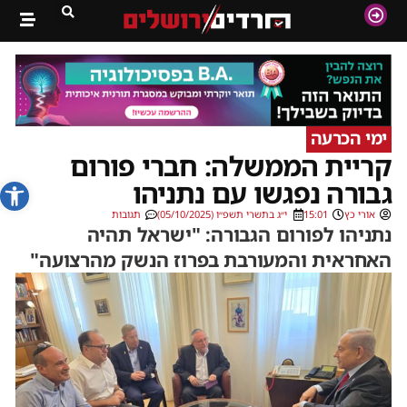
ימי הכרעה
קריית הממשלה: חברי פורום
פתח סרג
גבורה נפגשו עם נתניהו
אורי כץ
15:01
י״ג בתשרי תשפ״ו (05/10/2025)
תגובות
נתניהו לפורום הגבורה: "ישראל תהיה
האחראית והמעורבת בפרוז הנשק מהרצועה"