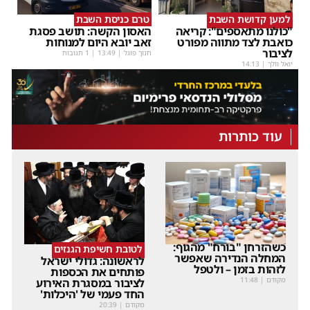
למען קדושת השבת
טרם כניסת השבת
"כולנו מתאספים": קריאה
האסון הקשה: תושב פסגת
כואבת לצד מתווה מפורט
זאב יובא היום למנוחות
לציבור
חנוך פוגל
|
13:49
| 1 תגובות
יואל וולך
|
14:13
עוד כותרות
כשהזרחן "בורח" מהגוף:
לטובת חשיפת הגנזים
המחלה הנדירה שאפשר
לראשונה: גדולי ישראל
לזהות בזמן – ולטפל
פותחים את הכספות
מקודם
|
11:48
לציבור במסגרת האירוע
החד פעמי של 'היכלות'
מקודם
|
20:39