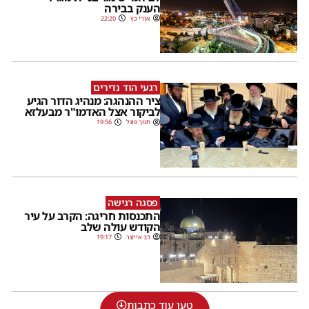
הענק בבירה
אורי כץ
22:20
רגעי הוד נדירים
ציר ההנהגה: מנהיג הדור הגיע
לביקור אצל האדמו"ר מבעלזא
חנוך פוגל
19:56
פסגה רגישה
התכנסות חריגה: הקרב על עיר
הקודש עולה שלב
דב אייזנר
19:17
טען עוד כתבות