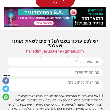
יש לכם עדכון בשבילנו? רוצים לשאול אותנו
שאלה?
haredim.jerusalem@gmail.com
או שילחו אלינו פנייה ונחזור אליכם בהקדם
שיתוף
אני מאשר/ת כי הפרטים שמסרתי יישמרו במאגר של "קבוצת
תקשורת חרדים מוניציפלי בע"מ" (מפעילת אתר "חרדים ירושלים")
לצורך טיפול ומענה לפנייתי. ידוע לי כי אני רשאי/ת לעיין במידע, לבקש
את תיקונו או מחיקתו. מסירת הפרטים היא רשות, אך בלעדיהם לא ניתן