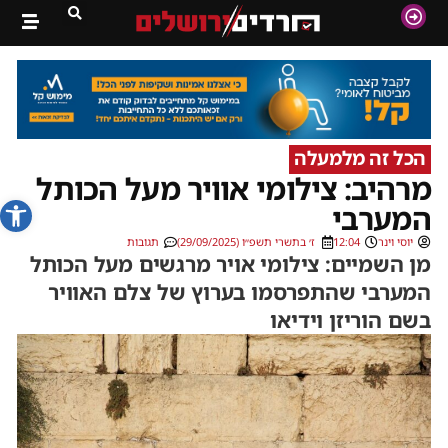
הכל זה מלמעלה
מרהיב: צילומי אוויר מעל הכותל
פתח סרג
המערבי
יוסי וינר
12:04
ז׳ בתשרי תשפ״ו (29/09/2025)
תגובות
מן השמיים: צילומי אויר מרגשים מעל הכותל
המערבי שהתפרסמו בערוץ של צלם האוויר
בשם הוריזן וידיאו