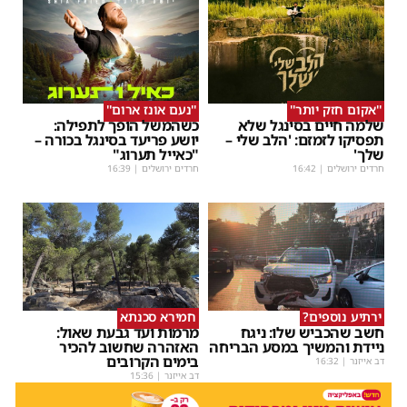
''אקום חזק יותר''
''נעם אונז ארום''
שלמה חיים בסינגל שלא
כשהמשל הופך לתפילה:
תפסיקו לזמזם: 'הלב שלי –
יושע פריעד בסינגל בכורה –
שלך'
"כאייל תערוג"
חרדים ירושלים
|
16:42
חרדים ירושלים
|
16:39
ירתיע נוספים?
חמירא סכנתא
חשב שהכביש שלו: ניגח
מרמות ועד גבעת שאול:
ניידת והמשיך במסע הבריחה
האזהרה שחשוב להכיר
בימים הקרובים
דב אייזנר
|
16:32
דב אייזנר
|
15:36