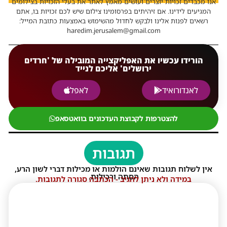
אנו מכבדים זכויות יוצרים ועושים מאמץ לאתר את בעלי הזכויות בצילומים
המגיעים לידינו. אם זיהיתים בפרסומינו צילום שיש לכם זכויות בו, אתם
רשאים לפנות אלינו ולבקש לחדול מהשימוש באמצעות כתובת המייל:
haredim.jerusalem@gmail.com
הורידו עכשיו את האפליקצייה המובילה של 'חרדים
ירושלים' אליכם לנייד
לאנדורואיד
לאפל
להצטרפות לקבוצת העדכונים בוואטסאפ
תגובות
אין לשלוח תגובות שאינם הולמות או מכילות דברי לשון הרע,
הסתה ורכילות.
במידה ולא ניתן להגיב - הכתבה סגורה לתגובות.