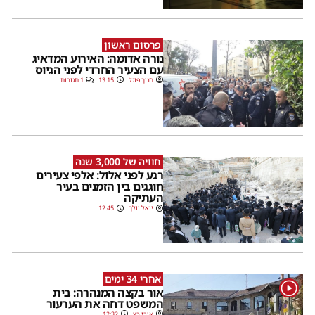
פרסום ראשון
נורה אדומה: האירוע המדאיג
עם הצעיר החרדי לפני הגיוס
חנוך פוגל
13:15
1 תגובות
חוויה של 3,000 שנה
רגע לפני אלול: אלפי צעירים
חוגגים בין הזמנים בעיר
העתיקה
יואל וולך
12:45
אחרי 34 ימים
1
אור בקצה המנהרה: בית
המשפט דחה את הערעור
אורי כץ
12:32