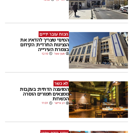
הכוח עובר ידיים
המינוי שצריך להדאיג את
הנציגות החרדית: הקידום
בצמרת העירייה
חנוך פוגל
12:10
לא כשר
המועצה הדתית: בעקבות
ממצאים חמורים הוסרה
הכשרות
דב אייזנר
11:01
אסון רודף אסון