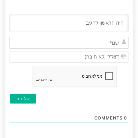
שם*
דוא"ל
(לא
חובה
COMMENTS
0