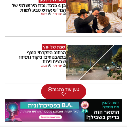
בן 4 בלבד: נכדו הירושלמי של
הגר"ש ארוש טבע למוות
יוסי וינר
10:20
שבת של VIP
הרחוב היוקרתי הוצף
במאבטחים: ביקור נתניהו
שהצית ויכוח
יוסי וינר
23:28
טען עוד כתבות