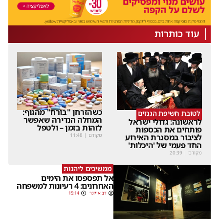
עוד כותרות
כשהזרחן "בורח" מהגוף:
לטובת חשיפת הגנזים
המחלה הנדירה שאפשר
לראשונה: גדולי ישראל
לזהות בזמן – ולטפל
פותחים את הכספות
מקודם
|
11:48
לציבור במסגרת האירוע
החד פעמי של 'היכלות'
מקודם
|
20:39
ממשיכים ליהנות
אל תפספסו את הימים
האחרונים: 4 רעיונות למשפחה
דב אייזנר
15:14