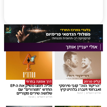
אולי יעניין אותך
קליפ מרהיב
דֶּרֶךְ אֱמוּנָה בָחָרְתִּי
"הריקוד הזה" קובי מירסקי
אליה רומנו משיק את ה-EP
ואברומי וינברג בלהיט קיץ
החדש "תמרורים" עם
שלושה שירים מקוריים
חרדים ירושלים
|
16:57
חרדים ירושלים
|
16:54