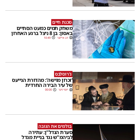
סכנת חיים
משחק תמים כמעט הסתיים
באסון: בן 8 ניצל ברגע האחרון
דב אייזנר
10:49
ג'רוסלבס
'זכרון מוישה': מהדורת הנייעס
של עיר הבירה החרדית
יוסי וינר
00:00
בולמים את הגובה
סערת הנדל"ן: עתירה
לביהמ"ש נגד בניית מגדל