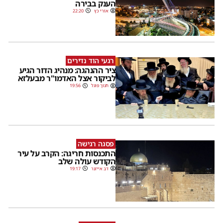
הענק בבירה
אורי כץ
22:20
רגעי הוד נדירים
ציר ההנהגה: מנהיג הדור הגיע
לביקור אצל האדמו"ר מבעלזא
חנוך פוגל
19:56
פסגה רגישה
התכנסות חריגה: הקרב על עיר
הקודש עולה שלב
דב אייזנר
19:17