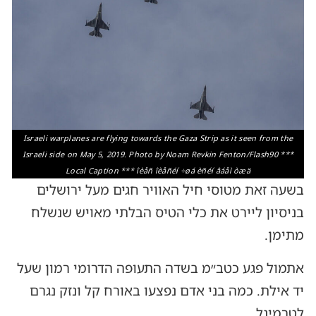
Israeli warplanes are flying towards the Gaza Strip as it seen from the
Israeli side on May 5, 2019. Photo by Noam Revkin Fenton/Flash90 ***
Local Caption *** îèåñ îèåñéí ÷øá èñéí âáåì òæä
בשעה זאת מטוסי חיל האוויר חגים מעל ירושלים
בניסיון ליירט את כלי הטיס הבלתי מאויש שנשלח
מתימן.
אתמול פגע כטב״מ בשדה התעופה הדרומי רמון שעל
יד אילת. כמה בני אדם נפצעו באורח קל ונזק נגרם
לטרמינל.