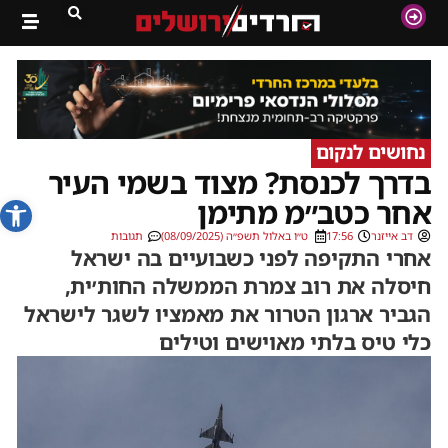
נחושים לנקום
בדרך לכנסת? מצוד בשמי העיר
פתח סרג
אחר כטב״מ מתימן
דב אייזנר
17:56
ט״ו באלול תשפ״ה (08/09/2025)
תגובות
אחרי התקיפה לפני כשבועיים בה ישראל
חיסלה את רוב צמרת הממשלה החות׳ית,
הגביר ארגון הטרור את מאמציו לשגר לישראל
כלי טיס בלתי מאוישים וטילים