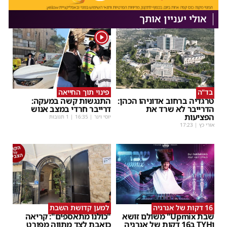
אולי יעניין אותך
1
בד"ה
פינוי תוך החייאה
טרגדיה ברחוב אדוניהו הכהן:
התנגשות קשה במעקה:
הדרייבר לא שרד את
דרייבר חרדי במצב אנוש
הפציעות
יוסי וינר
|
16:35
| 1 תגובות
אורי כץ
|
17:23
16 דקות של אנרגיה
למען קדושת השבת
שבת Upmix" משולם זושא
"כולנו מתאספים": קריאה
וTYH ב16 דקות של אנרגיה
כואבת לצד מתווה מפורט