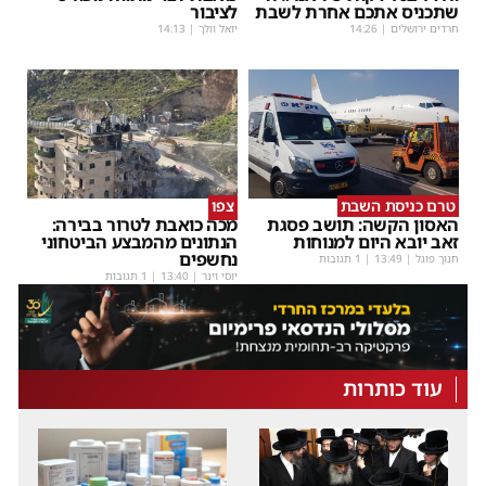
שתכניס אתכם אחרת לשבת
לציבור
חרדים ירושלים
|
14:26
יואל וולך
|
14:13
טרם כניסת השבת
צפו
האסון הקשה: תושב פסגת
מכה כואבת לטרור בבירה:
זאב יובא היום למנוחות
הנתונים מהמבצע הביטחוני
נחשפים
חנוך פוגל
|
13:49
| 1 תגובות
יוסי וינר
|
13:40
| 1 תגובות
עוד כותרות