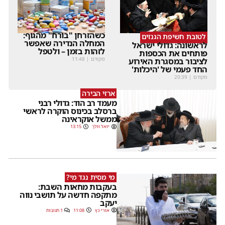
כשהזרחן "בורח" מהגוף:
לטובת חשיפת הגנזים
המחלה הנדירה שאפשר
לראשונה: גדולי ישראל
לזהות בזמן – ולטפל
פותחים את הכספות
מקודם
|
11:48
לציבור במסגרת האירוע
החד פעמי של 'היכלות'
מקודם
|
20:39
ארזי הבירה
מעמד רב הוד: גדולי רבני
ברסלב בכינוס הוקרה לראשי
ממשל אוקראינה
יואל וולך
13:15
מי מסית נגד מי?
בעקבות מחאות השבת:
מתקפה חדשה על תושבי נווה
יעקב
אורי כץ
11:08
1 תגובות