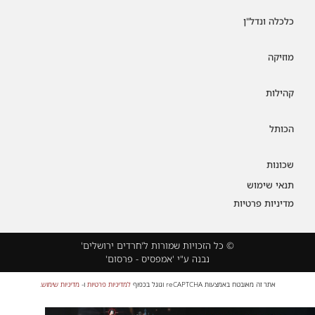
כלכלה ונדל"ן
מוזיקה
קהילות
הכותל
שכונות
תנאי שימוש
מדיניות פרטיות
© כל הזכויות שמורות ל'חרדים ירושלים'
נבנה ע"י 'אמפסיס - פרסום'
אתר זה מאובטח באמצעות reCAPTCHA וגוגל בכפוף
למדיניות פרטיות
ו-
מדיניות שימוש
.