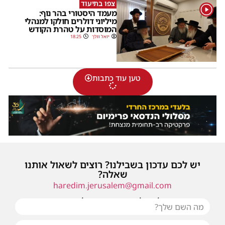
צפו בתיעוד
1
מעמד היסטורי בהר נוף:
מיליוני דולרים חולקו למנהלי
המוסדות על טהרת הקודש
יואל וולך
18:25
טען עוד כתבות
יש לכם עדכון בשבילנו? רוצים לשאול אותנו
שאלה?
haredim.jerusalem@gmail.com
או שילחו אלינו פנייה ונחזור אליכם בהקדם