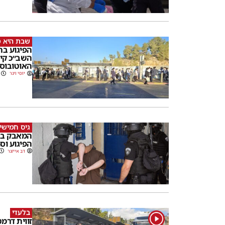
שבת היא מ
הפיגוע בר
השב״כ קיב
האוטובוס
יוסי וינר
גיס חמישי
המאבק בטר
הפיגוע וס
דב אייזנר
בלעדי
1
זווית דרמ