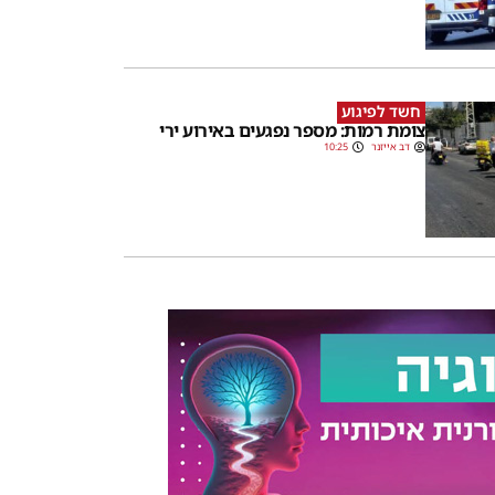
חשד לפיגוע
צומת רמות: מספר נפגעים באירוע ירי
דב אייזנר
10:25