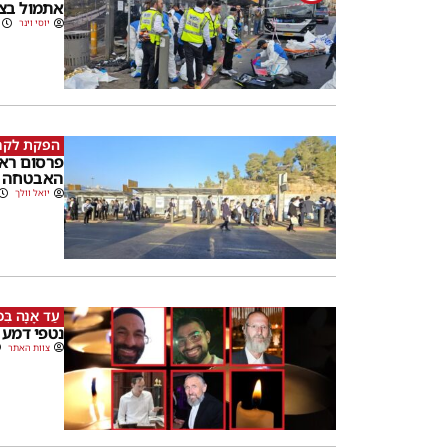
אתמול בצ
יוסי וינר
הפקת לקח
פרסום ראש
האבטחה ב
יואל וולך
עַד אָנָה בִּכְי
נטפי דמע 
צוות האתר