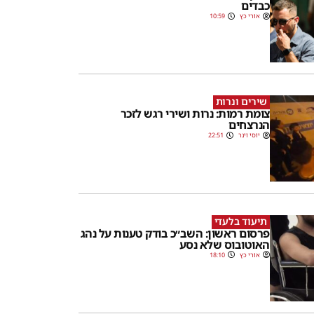
כבדים
אורי כץ
10:59
שירים ונרות
צומת רמות: נרות ושירי רגש לזכר
הנרצחים
יוסי וינר
22:51
תיעוד בלעדי
פרסום ראשון: השב״כ בודק טענות על נהג
האוטובוס שלא נסע
אורי כץ
18:10