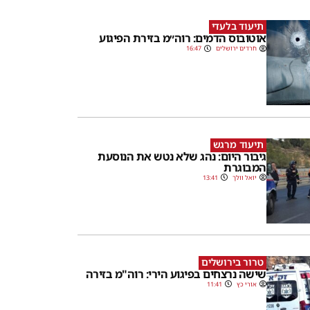
תיעוד בלעדי
אוטובוס הדמים: רוה״מ בזירת הפיגוע
חרדים ירושלים
16:47
תיעוד מרגש
גיבור היום: נהג שלא נטש את הנוסעת
המבוגרת
יואל וולך
13:41
טרור בירושלים
שישה נרצחים בפיגוע הירי: רוה"מ בזירה
אורי כץ
11:41