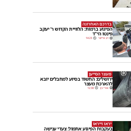
בדרכם האחרונה
הפיגוע ברמות: הלוויית הקדוש ר' יעקב
פינטו הי"ד
דב אייזנר
14:23
מעצר הסייען
ירושלים: החשוד בסיוע למחבלים יובא
להארכת מעצר
אורי כץ
12:30
יראו וייראו
בעקבות הפיגוע אתמול: צעדי ענישה