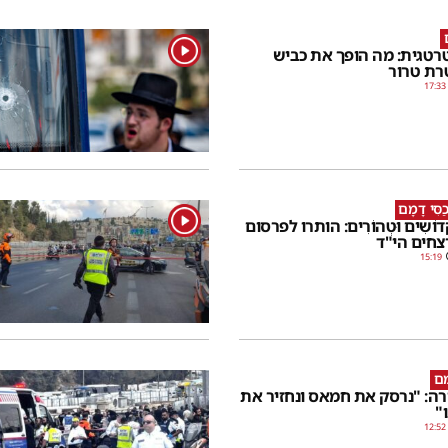
1
רטגית: מה הופך את כביש
רת טרור
17:33
ַסִּי דָמָם
1
קְדוֹשִים וּטְהוֹרִים: הותרו לפרסום
צחים הי"ד
15:19
מם
ירה: "נרסק את חמאס ונחזיר את
"
12:52