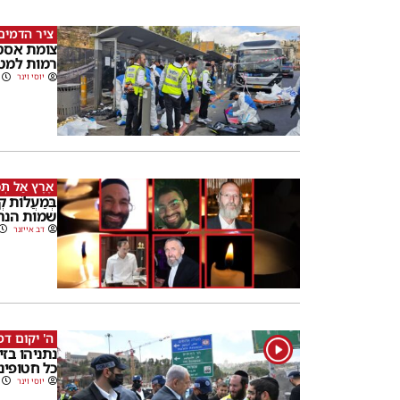
ציר הדמים
צומת אסט
רמות למט
יוסי וינר
אֶרֶץ אַל תְּכ
בְּמַעֲלוֹת 
שמות הנר
דב אייזנר
ה' יקום ד
1
נתניהו בז
כל חטופינו
יוסי וינר