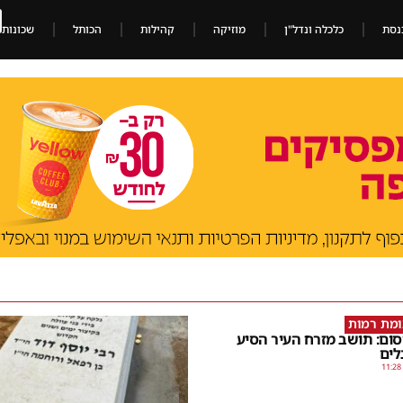
נסת
כלכלה ונדל"ן
מוזיקה
קהילות
הכותל
שכונות
ומת רמות
ום: תושב מזרח העיר הסיע
ים
11:28