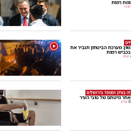
ומת רמות
11:57
ים
1
ון: מערכת הביטחון תגביר את
כביש רמות
10:31
ָה בְצִיּוֹן וּמִסְפֵּד בִּירוּשָׁלָיִם
אחר מיטתם של טובי העיר
21:53