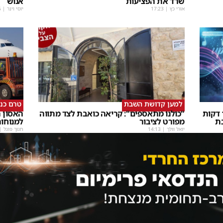
שרד את הפציעות
אנוש
אורי כץ
|
17:23
יוסי וינר
|
5
למען קדושת השבת
טרם כנ
שבת Upmix" משולם זושא וTYH ב16 דקות
"כולנו מתאספים": קריאה כואבת לצד מתווה
האסון ה
ת
מפורט לציבור
למנוחו
יואל וולך
|
14:13
חנוך פוגל
|