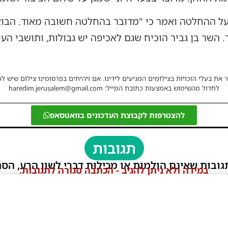
 על ההחלטה ואמר כי "מדובר בהחלטה חשובה מאוד. הבו
. השר בן גביר הוכיח שגם לאכיפה יש גבולות, ותושבי העי
 את בעלי הזכויות בצילומים המגיעים לידינו. אם זיהיתים בפרסומינו צילום שיש לכ
לחדול מהשימוש באמצעות כתובת המייל: haredim.jerusalem@gmail.com
להצטרפות לקבוצת העדכונים בוואטסאפ
תגובות
גובות שאינם הולמות או מכילות דברי לשון הרע, הסת
במידה ולא ניתן להגיב - הכתבה סגורה לתגובות.