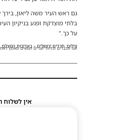
גם ראש העיר משה ליאון, בירך
בלתי מוצדקת ופגע בניקיון העיר
על כך."
צילום: חרדים ירושלים – באדיבות המצלם
אנו מכבדים זכויות יוצרים ועושים מאמץ לאתר
אין לשלוח ת