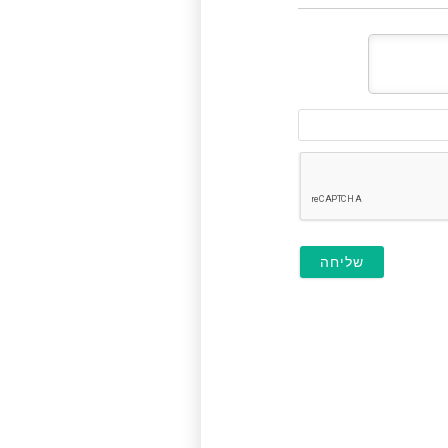
דוא"ל
(לא
חובה)