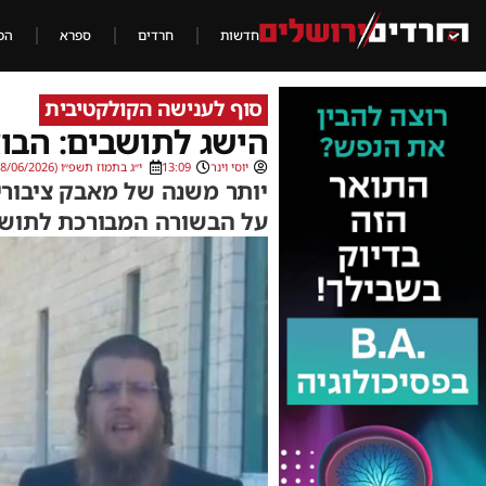
חדשות
חרדים
ספרא
הכ
סוף לענישה הקולקטיבית
הישג לתושבים: הבו
יוסי וינר
13:09
י״ג בתמוז תשפ״ו (28/06/2026)
יותר משנה של מאבק ציבורי
על הבשורה המבורכת לתושבי