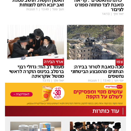
כואבת לצד מתווה מפורט
זאב יובא היום למנוחות
לציבור
חנוך פוגל
|
13:49
| 1 תגובות
יואל וולך
|
14:13
צפו
ארזי הבירה
מכה כואבת לטרור בבירה:
מעמד רב הוד: גדולי רבני
הנתונים מהמבצע הביטחוני
ברסלב בכינוס הוקרה לראשי
נחשפים
ממשל אוקראינה
יוסי וינר
|
13:40
| 1 תגובות
יואל וולך
|
13:15
עוד כותרות