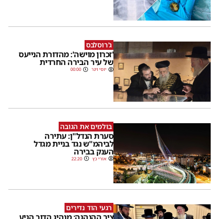
ג'רוסלבס
'זכרון מוישה': מהדורת הנייעס
של עיר הבירה החרדית
יוסי וינר
00:00
בולמים את הגובה
סערת הנדל"ן: עתירה
לביהמ"ש נגד בניית מגדל
הענק בבירה
אורי כץ
22:20
רגעי הוד נדירים
ציר ההנהגה: מנהיג הדור הגיע