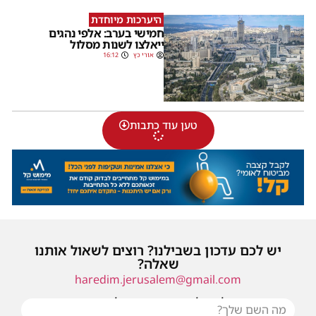
היערכות מיוחדת
חמישי בערב: אלפי נהגים
ייאלצו לשנות מסלול
אורי כץ
16:12
טען עוד כתבות
יש לכם עדכון בשבילנו? רוצים לשאול אותנו
שאלה?
haredim.jerusalem@gmail.com
או שילחו אלינו פנייה ונחזור אליכם בהקדם