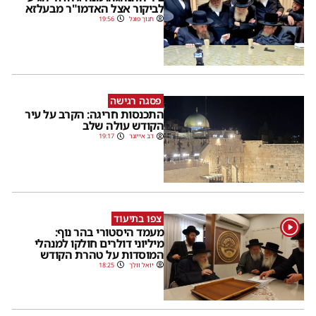
לביקור אצל האדמו"ר מבעלזא
חנוך פוגל
19:56
פסגה רגישה
התכנסות חריגה: הקרב על עיר
הקודש עולה שלב
דב אייזנר
19:17
צפו בתיעוד
1
מעמד היסטורי בהר נוף:
מיליוני דולרים חולקו למנהלי
המוסדות על טהרת הקודש
יואל וולך
18:25