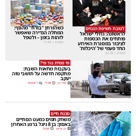
כשהזרחן "בורח" מהגוף:
לטובת חשיפת הגנזים
המחלה הנדירה שאפשר
לראשונה: גדולי ישראל
לזהות בזמן – ולטפל
פותחים את הכספות
מקודם
|
11:48
לציבור במסגרת האירוע
החד פעמי של 'היכלות'
מקודם
|
20:39
מי מסית נגד מי?
בעקבות מחאות השבת:
מתקפה חדשה על תושבי נווה
יעקב
אורי כץ
11:08
1 תגובות
סכנת חיים
משחק תמים כמעט הסתיים
באסון: בן 8 ניצל ברגע האחרון
דב אייזנר
10:49