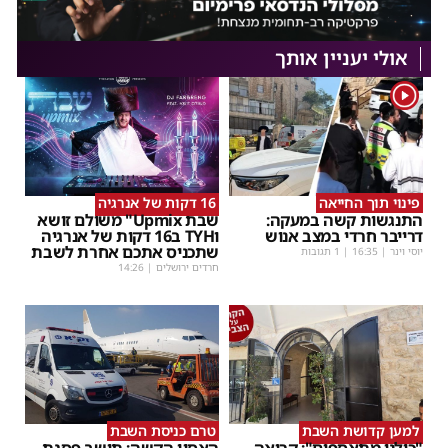
אולי יעניין אותך
1
פינוי תוך החייאה
16 דקות של אנרגיה
התנגשות קשה במעקה:
שבת Upmix" משולם זושא
דרייבר חרדי במצב אנוש
וTYH ב16 דקות של אנרגיה
שתכניס אתכם אחרת לשבת
יוסי וינר
|
16:35
| 1 תגובות
חרדים ירושלים
|
14:26
למען קדושת השבת
טרם כניסת השבת
"כולנו מתאספים": קריאה
האסון הקשה: תושב פסגת