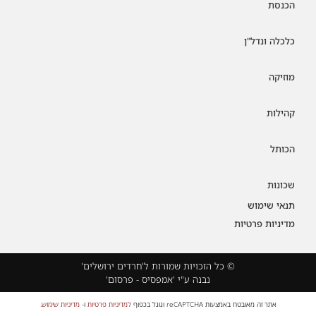
הכנסת
כלכלה ונדל"ן
מוזיקה
קהילות
הכותל
שכונות
תנאי שימוש
מדיניות פרטיות
© כל הזכויות שמורות ל'חרדים ירושלים'
נבנה ע"י 'אמפסיס - פרסום'
אתר זה מאובטח באמצעות reCAPTCHA וגוגל בכפוף
למדיניות פרטיות
ו-
מדיניות שימוש
.