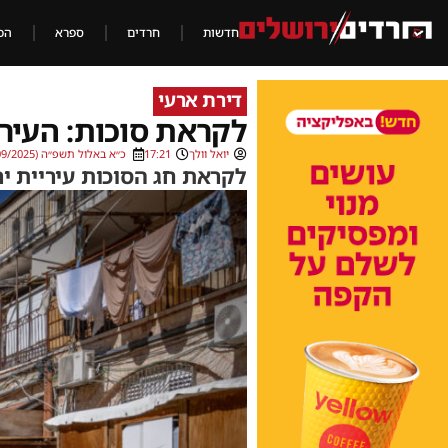
חדשות
חרדים
ספרא
הכ
דירת ארעי
לקראת סוכות: העיר
יואל וולך
17:21
כ״א באלול תשפ״ה (14/09/2025)
לקראת חג הסוכות עיריית יר