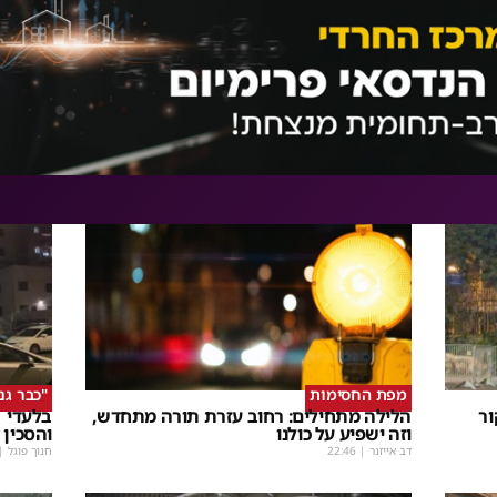
מפת החסימות
"כבר גנ
ור
הלילה מתחילים: רחוב עזרת תורה מתחדש,
בלעדי |
וזה ישפיע על כולנו
והסכין 
דב אייזנר
|
22:46
חנוך פוגל
|