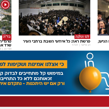
1
לְכוּ וְנֵלְכָה
בד"ה
גיעו,
פרשת ראה: כל אירועי השבת ברחבי העיר
טרגדיה 
שרד את
דב אייזנר
|
17:41
אורי כץ
|
3