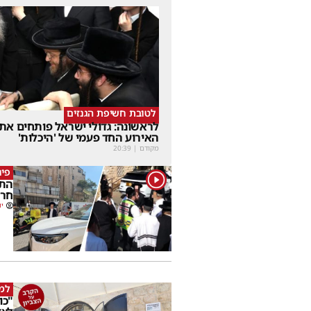
לטובת חשיפת הגנזים
לראשונה: גדולי ישראל פותחים את
האירוע החד פעמי של 'היכלות'
מקודם
|
20:39
פינ
1
התנ
חרד
יו
למ
"כו