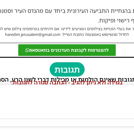
נחיית התביעה העירונית ביחד עם מהנדס העיר וסמנכ"
רישוי ופיקוח.
 את בעלי הזכויות בצילומים המגיעים לידינו. אם זיהיתים בפרסומינו צילום שיש לכ
לחדול מהשימוש באמצעות כתובת המייל: haredim.jerusalem@gmail.com
להצטרפות לקבוצת העדכונים בוואטסאפ
תגובות
גובות שאינם הולמות או מכילות דברי לשון הרע, הסת
במידה ולא ניתן להגיב - הכתבה סגורה לתגובות.