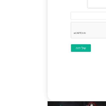
דוא"ל
(לא
חובה)