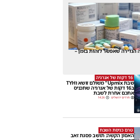
 הנדירה שאפשר לזהות בזמן –
16 דקות של אנרגיה
שבת Upmix" משולם זושא וTYH
ב16 דקות של אנרגיה שתכניס
אתכם אחרת לשבת
חרדים ירושלים
14:26
טרם כניסת השבת
האסון הקשה: תושב פסגת זאב