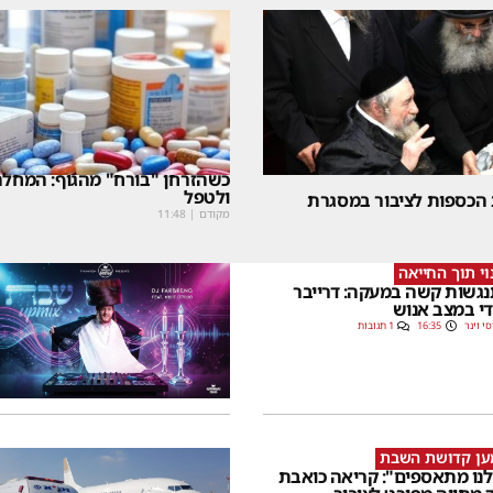
כשהזרחן "בורח" מהגוף: המחלה
ולטפל
 הכספות לציבור במסגרת
מקודם
|
11:48
וי תוך החייאה
גשות קשה במעקה: דרייבר
י במצב אנוש
סי וינר
16:35
1 תגובות
ען קדושת השבת
לנו מתאספים": קריאה כואבת