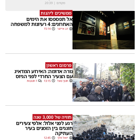
מקודם
|
20:39
ממשיכים ליהנות
אל תפספסו את הימים
האחרונים: 4 רעיונות למשפחה
דב אייזנר
15:14
פרסום ראשון
נורה אדומה: האירוע המדאיג
עם הצעיר החרדי לפני הגיוס
חנוך פוגל
13:15
1 תגובות
חוויה של 3,000 שנה
רגע לפני אלול: אלפי צעירים
חוגגים בין הזמנים בעיר
העתיקה
יואל וולך
12:45