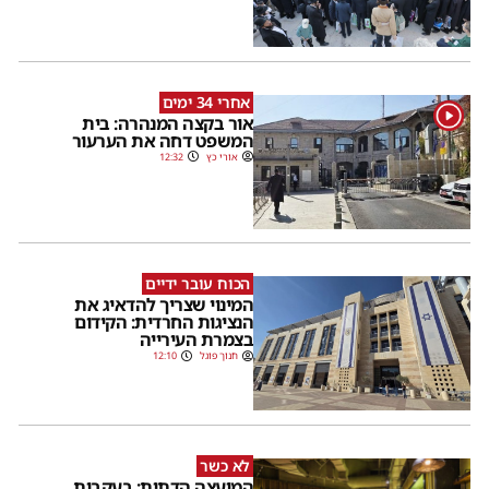
אחרי 34 ימים
1
אור בקצה המנהרה: בית
המשפט דחה את הערעור
אורי כץ
12:32
הכוח עובר ידיים
המינוי שצריך להדאיג את
הנציגות החרדית: הקידום
בצמרת העירייה
חנוך פוגל
12:10
לא כשר
המועצה הדתית: בעקבות