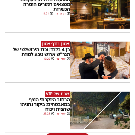
ממצאים חמורים הוסרה
הכשרות
דב אייזנר
11:01
אסון רודף אסון
בן 4 בלבד: נכדו הירושלמי של
הגר"ש ארוש טבע למוות
יוסי וינר
10:20
שבת של VIP
הרחוב היוקרתי הוצף
במאבטחים: ביקור נתניהו
שהצית ויכוח
יוסי וינר
23:28