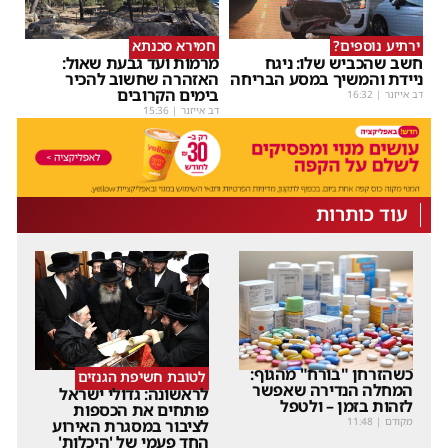
ירתיע נוספים?
חמירא סכנתא
חשב שהכביש שלו: ניגח
מרמות ועד גבעת שאול:
ניידת והמשיך במסע הבריחה
האזהרה שחשוב להכיר
בימים הקרובים
דב אייזנר
|
16:32
דב אייזנר
|
15:36
עוד כותרות
כשהזרחן "בורח" מהגוף:
לטובת חשיפת הגנזים
המחלה הנדירה שאפשר
לראשונה: גדולי ישראל
לזהות בזמן – ולטפל
פותחים את הכספות
מקודם
|
11:48
לציבור במסגרת האירוע
החד פעמי של 'היכלות'