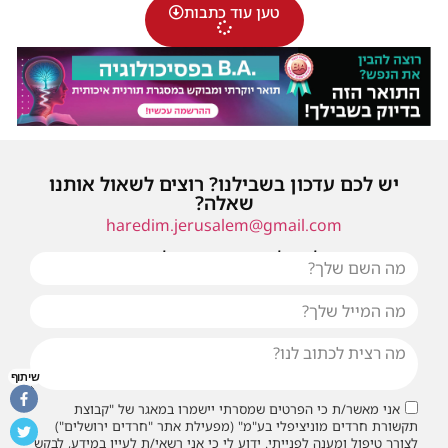
טען עוד כתבות
יש לכם עדכון בשבילנו? רוצים לשאול אותנו
שאלה?
haredim.jerusalem@gmail.com
או שילחו אלינו פנייה ונחזור אליכם בהקדם
שיתוף
אני מאשר/ת כי הפרטים שמסרתי יישמרו במאגר של "קבוצת
תקשורת חרדים מוניציפלי בע"מ" (מפעילת אתר "חרדים ירושלים")
לצורך טיפול ומענה לפנייתי. ידוע לי כי אני רשאי/ת לעיין במידע, לבקש