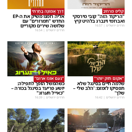
קליפ מרהיב
דֶּרֶךְ אֱמוּנָה בָחָרְתִּי
"הריקוד הזה" קובי מירסקי
אליה רומנו משיק את ה-EP
ואברומי וינברג בלהיט קיץ
החדש "תמרורים" עם
שלושה שירים מקוריים
חרדים ירושלים
|
16:57
חרדים ירושלים
|
16:54
''אקום חזק יותר''
''נעם אונז ארום''
שלמה חיים בסינגל שלא
כשהמשל הופך לתפילה:
תפסיקו לזמזם: 'הלב שלי –
יושע פריעד בסינגל בכורה –
שלך'
"כאייל תערוג"
חרדים ירושלים
|
16:42
חרדים ירושלים
|
16:39