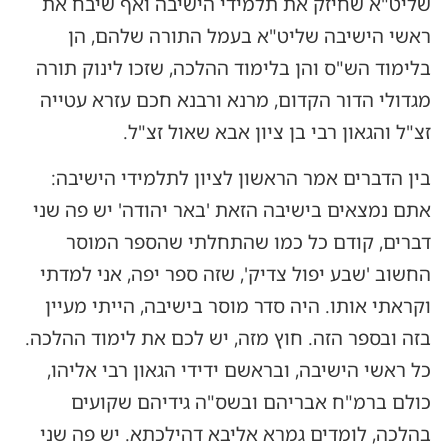
שליט"א שחיזק את תלמידי הישיבה ואף שיבח את
ראשי הישיבה שליט"א בעמל התורה שלהם, הן
בלימוד הש"ס והן בלימוד ההלכה, שזכו לינוק תורה
מגדולי הדור הקדום, מרנא ורבנא חכם עזרא עטייה
זצ"ל והגאון רבי בן ציון אבא שאול זצ"ל.
בין הדברים אמר הראשון לציון לתלמידי הישיבה:
אתם נמצאים בישיבה הזאת 'באר יהודה' יש פה שני
דברים, קודם כל כמו שהתחלתי שהספר המוסר
החשוב 'שבע יפול צדיק', שזה ספר יפה, אני למדתי
וקראתי אותו. היה סדר מוסר בישיבה, הייתי מעיין
בזה ובספר הזה. חוץ מזה, יש לכם את לימוד ההלכה.
כל ראשי הישיבה, ובראשם ידידי הגאון רבי אליהו,
כולם ברמ"ח אבריהם ובשס"ה גידיהם שקועים
בהלכה, לומדים גמרא אליבא דהילכתא. יש פה שני