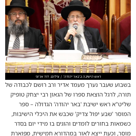
ראש הישיבה ב'באר יהודה' | צילום: דוד ארזני
בשבוע שעבר נערך מעמד אדיר ורב רושם לכבודה של
תורה, לרגל הוצאת ספרו של הגאון רבי יצחק טופיק
שליט"א ראש ישיבת 'באר יהודה' הגדולה – ספר
המוסר 'שבע יפול צדיק' שכבש את היכלי הישיבות,
כשמאות בחורים לומדים והוגים בו מידי יום בסדר
מוסר, וכעת ייצא לאור במהדורא חמישית, מפוארת