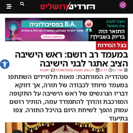
בצל הגזירות
במעמד רב רושם: ראש הישיבה
פתח סרג
הציב אתגר לבני הישיבה
אורי כץ
12:17
ל׳ בסיון תשפ״ו (15/06/2026)
תגובות
סנהדריה המורחבת: מאות תלמידים השתתפו
במעמד מיוחד לכבודה של תורה, אך דווקא
דבריו הנרגשים של ראש הישיבה על התקופה
המורכבת והדרך להתמודד עמה, הותיר רושם
עמוק והפך לשיחת היום בהיכל התורה. צפו
בתיעוד