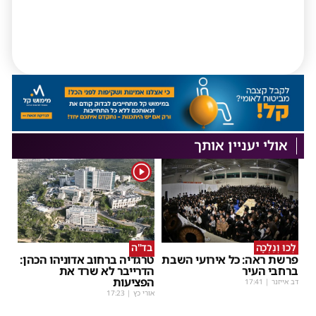
אולי יעניין אותך
1
לְכוּ וְנֵלְכָה
בד"ה
פרשת ראה: כל אירועי השבת
טרגדיה ברחוב אדוניהו הכהן:
ברחבי העיר
הדרייבר לא שרד את
הפציעות
דב אייזנר
|
17:41
אורי כץ
|
17:23