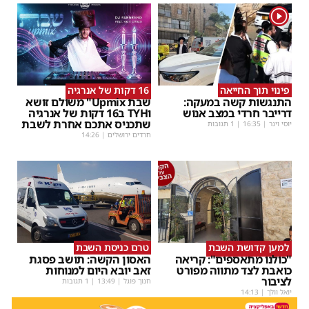
1
פינוי תוך החייאה
16 דקות של אנרגיה
התנגשות קשה במעקה:
שבת Upmix" משולם זושא
דרייבר חרדי במצב אנוש
וTYH ב16 דקות של אנרגיה
שתכניס אתכם אחרת לשבת
יוסי וינר
|
16:35
| 1 תגובות
חרדים ירושלים
|
14:26
למען קדושת השבת
טרם כניסת השבת
"כולנו מתאספים": קריאה
האסון הקשה: תושב פסגת
כואבת לצד מתווה מפורט
זאב יובא היום למנוחות
לציבור
חנוך פוגל
|
13:49
| 1 תגובות
יואל וולך
|
14:13