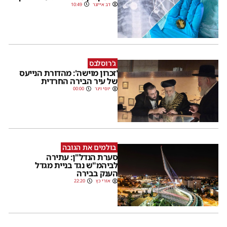
דב אייזנר
10:49
ג'רוסלבס
'זכרון מוישה': מהדורת הנייעס
של עיר הבירה החרדית
יוסי וינר
00:00
בולמים את הגובה
סערת הנדל"ן: עתירה
לביהמ"ש נגד בניית מגדל
הענק בבירה
אורי כץ
22:20