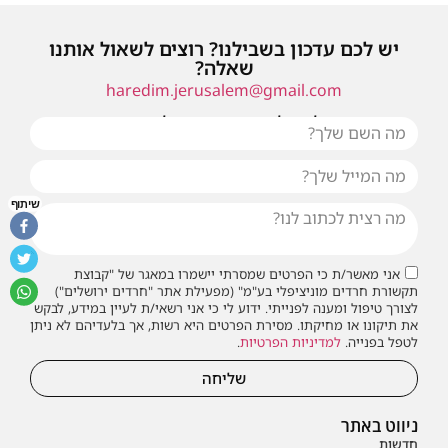
יש לכם עדכון בשבילנו? רוצים לשאול אותנו
שאלה?
haredim.jerusalem@gmail.com
או שילחו אלינו פנייה ונחזור אליכם בהקדם
שיתוף
אני מאשר/ת כי הפרטים שמסרתי יישמרו במאגר של "קבוצת
תקשורת חרדים מוניציפלי בע"מ" (מפעילת אתר "חרדים ירושלים")
לצורך טיפול ומענה לפנייתי. ידוע לי כי אני רשאי/ת לעיין במידע, לבקש
את תיקונו או מחיקתו. מסירת הפרטים היא רשות, אך בלעדיהם לא ניתן
לטפל בפנייה.
למדיניות הפרטיות
.
שליחה
ניווט באתר
חדשות