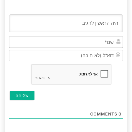
שם*
דוא"ל
(לא
חובה
COMMENTS
0