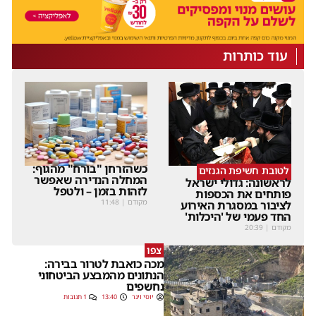
עוד כותרות
כשהזרחן "בורח" מהגוף:
לטובת חשיפת הגנזים
המחלה הנדירה שאפשר
לראשונה: גדולי ישראל
לזהות בזמן – ולטפל
פותחים את הכספות
מקודם
|
11:48
לציבור במסגרת האירוע
החד פעמי של 'היכלות'
מקודם
|
20:39
צפו
מכה כואבת לטרור בבירה:
הנתונים מהמבצע הביטחוני
נחשפים
יוסי וינר
13:40
1 תגובות