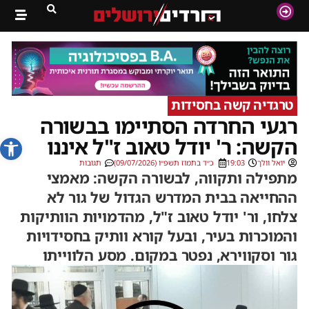
טרגדיה קשה בחסידות
רגעי החרדה הסתיימו בבשורה
פתח סרג
הקשה: ר' יודל טאוב ז"ל איננו
יואל וולך
19:03
כ״ד בתמוז תשפ״ו (09/07/2026)
תגובות
מתפילה ותקווה, לבשורה הקשה: מאמצי
ההחייאה בבית המדרש הגדול של גור לא
צלחו, ור' יודל טאוב ז"ל, מהדמויות הוותיקות
והמוכרות בעיר, ובעל קורא וותיק בחסידויות
גור וסקווירא, נפטר במקום. מסע הלווייתו