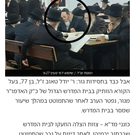
המנוח זצ"ל | שימוש לפי סעיף 27א'
אבל כבד בחסידות גור: ר' יודל טאוב ז"ל, בן 77, בעל
הקורא הוותיק בבית המדרש הגדול של כ"ק האדמו"ר
מגור, נפטר הערב לאחר שהתמוטט במהלך שיעור
שמסר בבית המדרש.
כונני מד"א – צוות הצלה הוזעקו לבית המדרש
שברחוב ירמיהו, לאחר דיווח על גבר שהתמוטט