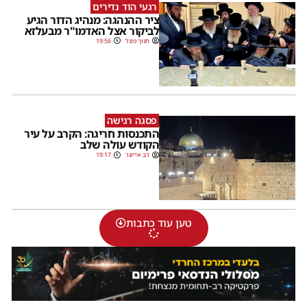
רגעי הוד נדירים
ציר ההנהגה: מנהיג הדור הגיע
לביקור אצל האדמו"ר מבעלזא
חנוך פוגל
19:56
פסגה רגישה
התכנסות חריגה: הקרב על עיר
הקודש עולה שלב
דב אייזנר
19:17
טען עוד כתבות