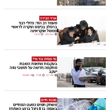
ארזי הבירה
מעמד רב הוד: גדולי רבני
ברסלב בכינוס הוקרה לראשי
ממשל אוקראינה
יואל וולך
13:15
מי מסית נגד מי?
בעקבות מחאות השבת:
מתקפה חדשה על תושבי נווה
יעקב
אורי כץ
11:08
1 תגובות
סכנת חיים
משחק תמים כמעט הסתיים
באסון: בן 8 ניצל ברגע האחרון