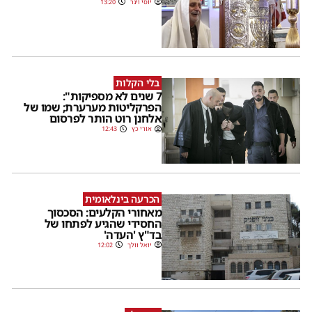
יוסי וינר
13:20
בלי הקלות
7 שנים לא מספיקות":
הפרקליטות מערערת; שמו של
אלחנן רוט הותר לפרסום
אורי כץ
12:43
הכרעה בינלאומית
מאחורי הקלעים: הסכסוך
החסידי שהגיע לפתחו של
בד"ץ 'העדה'
יואל וולך
12:02