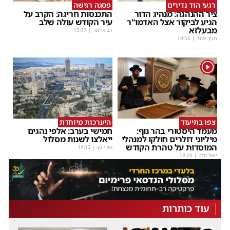
רגעי הוד נדירים
פסגה רגישה
ציר ההנהגה: מנהיג הדור
התכנסות חריגה: הקרב על
הגיע לביקור אצל האדמו"ר
עיר הקודש עולה שלב
מבעלזא
דב אייזנר
|
19:17
חנוך פוגל
|
19:56
1
צפו בתיעוד
היערכות מיוחדת
מעמד היסטורי בהר נוף:
חמישי בערב: אלפי נהגים
מיליוני דולרים חולקו למנהלי
ייאלצו לשנות מסלול
המוסדות על טהרת הקודש
אורי כץ
|
16:12
יואל וולך
|
18:25
עוד כותרות