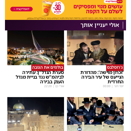
אולי יעניין אותך
ג'רוסלבס
בולמים את הגובה
'זכרון מוישה': מהדורת
סערת הנדל"ן: עתירה
הנייעס של עיר הבירה
לביהמ"ש נגד בניית מגדל
החרדית
הענק בבירה
יוסי וינר
|
00:00
אורי כץ
|
22:20