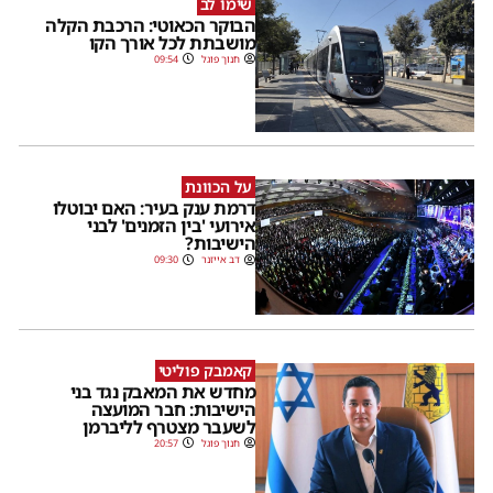
שימו לב
הבוקר הכאוטי: הרכבת הקלה
מושבתת לכל אורך הקו
חנוך פוגל
09:54
על הכוונת
דרמת ענק בעיר: האם יבוטלו
אירועי 'בין הזמנים' לבני
הישיבות?
דב אייזנר
09:30
קאמבק פוליטי
מחדש את המאבק נגד בני
הישיבות: חבר המועצה
לשעבר מצטרף לליברמן
חנוך פוגל
20:57