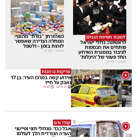
כשהזרחן "בורח" מהגוף:
לטובת חשיפת הגנזים
המחלה הנדירה שאפשר
לראשונה: גדולי ישראל
לזהות בזמן – ולטפל
פותחים את הכספות
מקודם
|
11:48
לציבור במסגרת האירוע
החד פעמי של 'היכלות'
מקודם
|
20:39
סריקות נרחבות
1
אירוע קשה במרכז העיר: בן 17
נאבק על חייו
דב אייזנר
15:39
קולו נדם
1
אבל כבד: מגדולי חזני ופייטני
העדה הכורדית הלך לעולמו