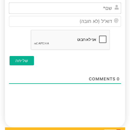
שם*
דוא"ל
(לא
חובה
COMMENTS
0