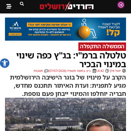
הממשלה התקפלה
טלטלה ברמ"י: בג"ץ כפה שינוי
פתח סרג
במינוי הבכיר
יואל וולך
14:42
כ״ב בתמוז תשפ״ו (07/07/2026)
תגובות
הקרב על מינויו של בוגר הישיבה הירושלמית
מגיע לתפנית: ועדת האיתור תתכנס מחדש,
חבריה יוחלפו והמינוי ייבחן פעם נוספת.