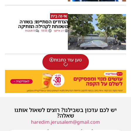
אֵי-זֶה בַּיִת
הנדודים הסתיימו: בשורה
משמחת לקהילה הוותיקה
דב אייזנר
18:55
9 תגובות
טען עוד כתבות
יש לכם עדכון בשבילנו? רוצים לשאול אותנו
שאלה?
haredim.jerusalem@gmail.com
או שילחו אלינו פנייה ונחזור אליכם בהקדם