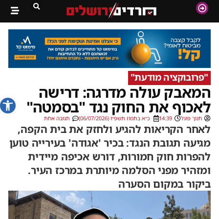
"פרובוקציה מודעת"
המאבק עולה מדרגה: דרישה
פתח סרג
לאכוף את החוק נגד "בסמטה"
חנוך פוגל
14:39
כ״א בתמוז תשפ״ו (06/07/2026)
תגובה אחת
לאחר הקריאות להגיע ולחזק את בית הקפה,
מגיעה תגובת הנגד: בכיר 'אגודה' בעירייה טוען
להפרות חוק חמורות, דורש אכיפה מיידית
ומזהיר מפני הסלמה מיותרת במרכז העיר.
ביקור במקום הסערה