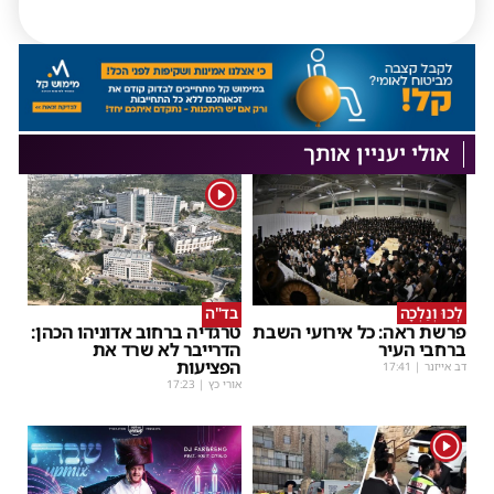
אולי יעניין אותך
1
לְכוּ וְנֵלְכָה
בד"ה
פרשת ראה: כל אירועי השבת
טרגדיה ברחוב אדוניהו הכהן:
ברחבי העיר
הדרייבר לא שרד את
הפציעות
דב אייזנר
|
17:41
אורי כץ
|
17:23
1