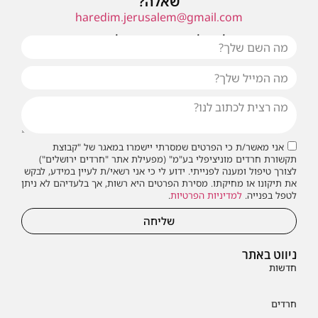
שאלה?
haredim.jerusalem@gmail.com
או שילחו אלינו פנייה ונחזור אליכם בהקדם
אני מאשר/ת כי הפרטים שמסרתי יישמרו במאגר של "קבוצת
תקשורת חרדים מוניציפלי בע"מ" (מפעילת אתר "חרדים ירושלים")
לצורך טיפול ומענה לפנייתי. ידוע לי כי אני רשאי/ת לעיין במידע, לבקש
את תיקונו או מחיקתו. מסירת הפרטים היא רשות, אך בלעדיהם לא ניתן
לטפל בפנייה.
למדיניות הפרטיות
.
שליחה
ניווט באתר
חדשות
חרדים