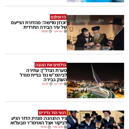
ג'רוסלבס
'זכרון מוישה': מהדורת הנייעס
של עיר הבירה החרדית
יוסי וינר
00:00
בולמים את הגובה
סערת הנדל"ן: עתירה
לביהמ"ש נגד בניית מגדל
הענק בבירה
אורי כץ
22:20
רגעי הוד נדירים
ציר ההנהגה: מנהיג הדור הגיע
לביקור אצל האדמו"ר מבעלזא
חנוך פוגל
19:56