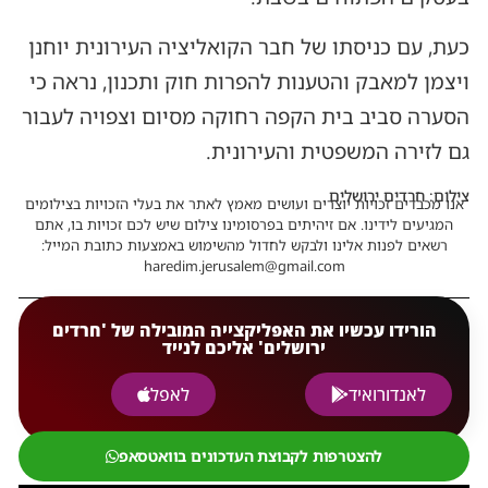
כעת, עם כניסתו של חבר הקואליציה העירונית יוחנן
ויצמן למאבק והטענות להפרות חוק ותכנון, נראה כי
הסערה סביב בית הקפה רחוקה מסיום וצפויה לעבור
גם לזירה המשפטית והעירונית.
צילום: חרדים ירושלים
אנו מכבדים זכויות יוצרים ועושים מאמץ לאתר את בעלי הזכויות בצילומים
המגיעים לידינו. אם זיהיתים בפרסומינו צילום שיש לכם זכויות בו, אתם
רשאים לפנות אלינו ולבקש לחדול מהשימוש באמצעות כתובת המייל:
haredim.jerusalem@gmail.com
הורידו עכשיו את האפליקצייה המובילה של 'חרדים
ירושלים' אליכם לנייד
לאנדורואיד
לאפל
להצטרפות לקבוצת העדכונים בוואטסאפ