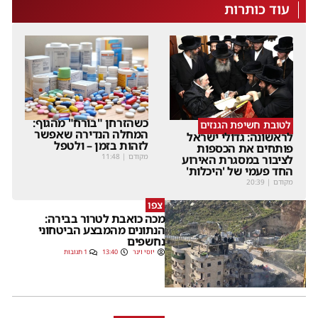
עוד כותרות
כשהזרחן "בורח" מהגוף:
לטובת חשיפת הגנזים
המחלה הנדירה שאפשר
לראשונה: גדולי ישראל
לזהות בזמן – ולטפל
פותחים את הכספות
מקודם
|
11:48
לציבור במסגרת האירוע
החד פעמי של 'היכלות'
מקודם
|
20:39
צפו
מכה כואבת לטרור בבירה:
הנתונים מהמבצע הביטחוני
נחשפים
יוסי וינר
13:40
1 תגובות