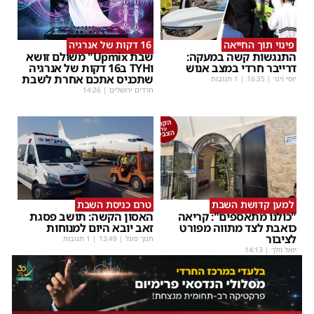
פינוי תוך החייאה
16 דקות של אנרגיה
התנגשות קשה במעקה:
שבת Upmix" משולם זושא
דרייבר חרדי במצב אנוש
וTYH ב16 דקות של אנרגיה
שתכניס אתכם אחרת לשבת
יוסי וינר
|
16:35
| 1 תגובות
חרדים ירושלים
|
14:26
למען קדושת השבת
טרם כניסת השבת
"כולנו מתאספים": קריאה
האסון הקשה: תושב פסגת
כואבת לצד מתווה מפורט
זאב יובא היום למנוחות
לציבור
חנוך פוגל
|
13:49
| 1 תגובות
יואל וולך
|
14:13