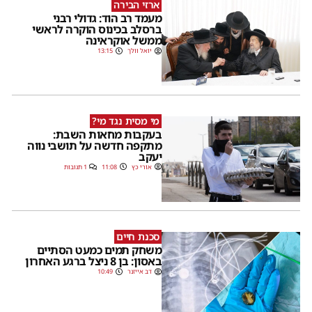
ארזי הבירה
מעמד רב הוד: גדולי רבני
ברסלב בכינוס הוקרה לראשי
ממשל אוקראינה
יואל וולך
13:15
מי מסית נגד מי?
בעקבות מחאות השבת:
מתקפה חדשה על תושבי נווה
יעקב
אורי כץ
11:08
1 תגובות
סכנת חיים
משחק תמים כמעט הסתיים
באסון: בן 8 ניצל ברגע האחרון
דב אייזנר
10:49