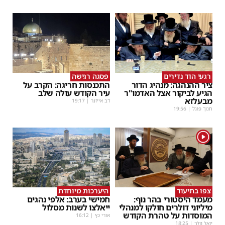
רגעי הוד נדירים
פסגה רגישה
ציר ההנהגה: מנהיג הדור
התכנסות חריגה: הקרב על
הגיע לביקור אצל האדמו"ר
עיר הקודש עולה שלב
מבעלזא
דב אייזנר
|
19:17
חנוך פוגל
|
19:56
1
צפו בתיעוד
היערכות מיוחדת
מעמד היסטורי בהר נוף:
חמישי בערב: אלפי נהגים
מיליוני דולרים חולקו למנהלי
ייאלצו לשנות מסלול
המוסדות על טהרת הקודש
אורי כץ
|
16:12
יואל וולך
|
18:25