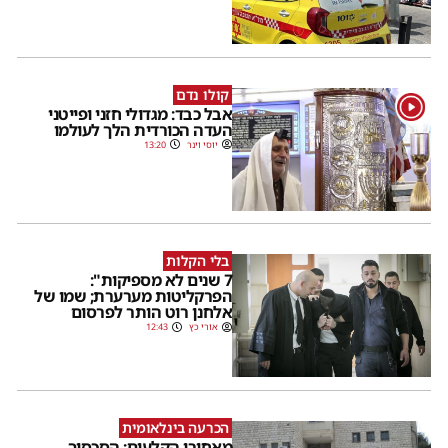
קולו נדם
1
אבל כבד: מגדולי חזני ופייטני
העדה הכורדית הלך לעולמו
יוסי וינר
13:20
בלי הקלות
7 שנים לא מספיקות":
הפרקליטות מערערת; שמו של
אלחנן רוט הותר לפרסום
אורי כץ
12:43
הכרעה בינלאומית
מאחורי הקלעים: הסכסוך