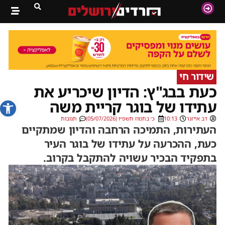
שידור חי
כעת בבג"ץ: הדיון שיכריע את
פתח סרג
עתידו של בוגר קריית משה
דב אייזנר
10:13
כ׳ בתמוז תשפ״ו (05/07/2026)
תגובות
העתירות, התמיכה הרחבה והדיון שמתקיים
כעת, ההכרעה על עתידו של בוגר העיר
בתפקיד הבכיר עשויה להתקבל בקרוב.