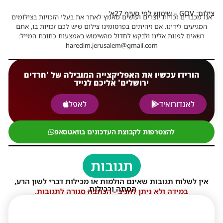
צילום: GOV – שימוש לפי סעיף 27א'
אנו מכבדים זכויות יוצרים ועושים מאמץ לאתר את בעלי הזכויות בצילומים
המגיעים לידינו. אם זיהיתים בפרסומינו צילום שיש לכם זכויות בו, אתם
רשאים לפנות אלינו ולבקש לחדול מהשימוש באמצעות כתובת המייל:
haredim.jerusalem@gmail.com
הורידו עכשיו את האפליקצייה המובילה של 'חרדים
ירושלים' אליכם לנייד
לאנדורואיד
לאפל
להצטרפות לקבוצת העדכונים בוואטסאפ
תגובות
אין לשלוח תגובות שאינם הולמות או מכילות דברי לשון הרע,
הסתה ורכילות.
במידה ולא ניתן להגיב - הכתבה סגורה לתגובות.