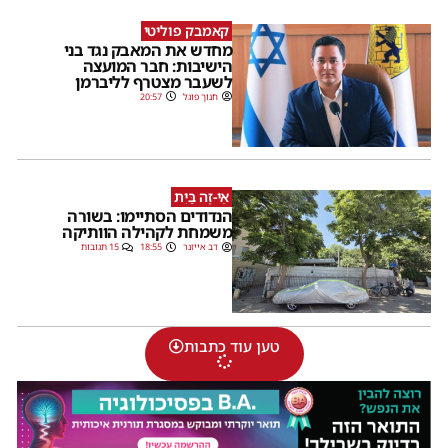
קאמבק פוליטי
מחדש את המאבק נגד בני
הישיבות: חבר המועצה
לשעבר מצטרף לליברמן
חנוך פוגל
20:57
אֵי-זֶה בַּיִת
הנדודים הסתיימו: בשורה
משמחת לקהילה הוותיקה
דב אייזנר
18:55
15 תגובות
טען עוד כתבות