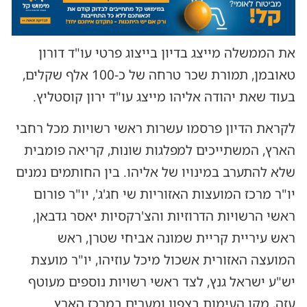
את הממשלה מייצג בדיון בייצוג פרטי עו"ד דורון
טאובמן, תמורת שכר טרחה של כ-100 אלף שקלים,
בעוד שאת יהודה אליהו מייצג עו"ד ירון קוסטליץ.
לקראת הדיון פרסמו עשרות ראשי רשויות מכל רחבי
הארץ, המשתייכים למפלגות שונות, קריאה פומבית
שלא להתערב במינויו של אליהו. בין החותמים נמנים
יו"ר מרכז המועצות האזוריות שי חג'ג', יו"ר פורום
ראשי הרשויות הדרוזיות והצ'רקסיות יאסר גדבאן,
ראש עיריית קריית שמונה אביחי שטרן, ראש
המועצה האזורית אשכול מיכל עוזיהו, יו"ר מועצת
יש"ע ישראל גנץ, לצד ראשי רשויות נוספים מעוטף
עזה, מקו העימות בצפון ומערים במרכז הארץ.