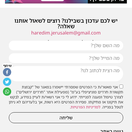
יש לכם עדכון בשבילנו? רוצים לשאול אותנו
שאלה?
haredim.jerusalem@gmail.com
או שילחו אלינו פנייה ונחזור אליכם בהקדם
שיתוף
אני מאשר/ת כי הפרטים שמסרתי יישמרו במאגר של "קבוצת
תקשורת חרדים מוניציפלי בע"מ" (מפעילת אתר "חרדים ירושלים")
לצורך טיפול ומענה לפנייתי. ידוע לי כי אני רשאי/ת לעיין במידע, לבקש
את תיקונו או מחיקתו. מסירת הפרטים היא רשות, אך בלעדיהם לא ניתן
לטפל בפנייה.
למדיניות הפרטיות
.
שליחה
ניווט באתר