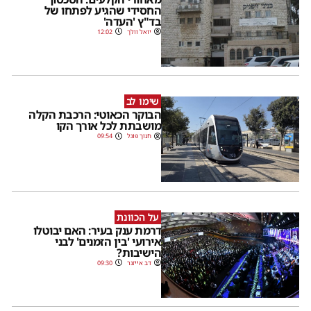
החסידי שהגיע לפתחו של
בד"ץ 'העדה'
יואל וולך
12:02
שימו לב
הבוקר הכאוטי: הרכבת הקלה
מושבתת לכל אורך הקו
חנוך פוגל
09:54
על הכוונת
דרמת ענק בעיר: האם יבוטלו
אירועי 'בין הזמנים' לבני
הישיבות?
דב אייזנר
09:30