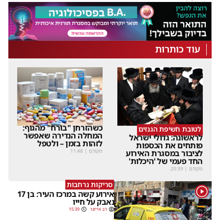
עוד כותרות
כשהזרחן "בורח" מהגוף:
לטובת חשיפת הגנזים
המחלה הנדירה שאפשר
לראשונה: גדולי ישראל
לזהות בזמן – ולטפל
פותחים את הכספות
מקודם
|
11:48
לציבור במסגרת האירוע
החד פעמי של 'היכלות'
מקודם
|
20:39
סריקות נרחבות
1
אירוע קשה במרכז העיר: בן 17
נאבק על חייו
דב אייזנר
15:39