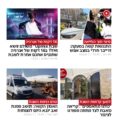
1
פינוי תוך החייאה
16 דקות של אנרגיה
התנגשות קשה במעקה:
שבת Upmix" משולם זושא
דרייבר חרדי במצב אנוש
וTYH ב16 דקות של אנרגיה
שתכניס אתכם אחרת לשבת
יוסי וינר
|
16:35
| 1 תגובות
חרדים ירושלים
|
14:26
למען קדושת השבת
טרם כניסת השבת
"כולנו מתאספים": קריאה
האסון הקשה: תושב פסגת
כואבת לצד מתווה מפורט
זאב יובא היום למנוחות
לציבור
חנוך פוגל
|
13:49
| 1 תגובות