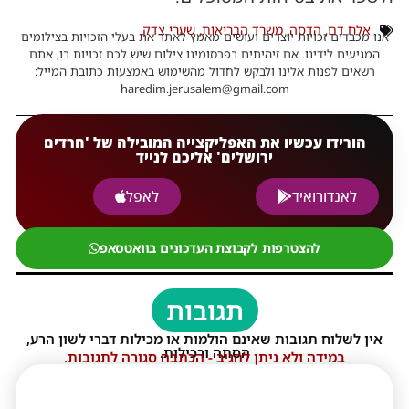
אלח דם
,
הדסה
,
משרד הבריאות
,
שערי צדק
אנו מכבדים זכויות יוצרים ועושים מאמץ לאתר את בעלי הזכויות בצילומים
המגיעים לידינו. אם זיהיתים בפרסומינו צילום שיש לכם זכויות בו, אתם
רשאים לפנות אלינו ולבקש לחדול מהשימוש באמצעות כתובת המייל:
haredim.jerusalem@gmail.com
הורידו עכשיו את האפליקצייה המובילה של 'חרדים
ירושלים' אליכם לנייד
לאנדורואיד
לאפל
להצטרפות לקבוצת העדכונים בוואטסאפ
תגובות
אין לשלוח תגובות שאינם הולמות או מכילות דברי לשון הרע,
הסתה ורכילות.
במידה ולא ניתן להגיב - הכתבה סגורה לתגובות.