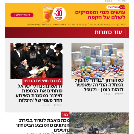
יואל וולך
|
14:13
עוד כותרות
כשהזרחן "בורח" מהגוף:
לטובת חשיפת הגנזים
המחלה הנדירה שאפשר
לראשונה: גדולי ישראל
לזהות בזמן – ולטפל
פותחים את הכספות
מקודם
|
11:48
לציבור במסגרת האירוע
החד פעמי של 'היכלות'
מקודם
|
20:39
צפו
מכה כואבת לטרור בבירה:
הנתונים מהמבצע הביטחוני
נחשפים