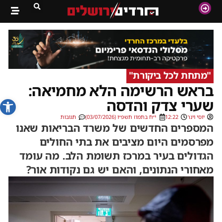
"מתחת לכל ביקורת"
בראש הרשימה הלא מחמיאה:
פתח סרג
שערי צדק והדסה
יוסי וינר
12:22
י״ח בתמוז תשפ״ו (03/07/2026)
תגובות
המספרים החדשים של משרד הבריאות שאנו
מפרסמים היום מציבים את בתי החולים
הגדולים בעיר במרכז תשומת הלב. מה עומד
מאחורי הנתונים, והאם יש גם נקודות אור?