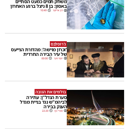
משחק תמים כמעט הסתיים
באסון: בן 8 ניצל ברגע האחרון
דב אייזנר
10:49
ג'רוסלבס
'זכרון מוישה': מהדורת הנייעס
של עיר הבירה החרדית
יוסי וינר
00:00
בולמים את הגובה
סערת הנדל"ן: עתירה
לביהמ"ש נגד בניית מגדל
הענק בבירה
אורי כץ
22:20