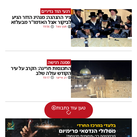
רגעי הוד נדירים
ציר ההנהגה: מנהיג הדור הגיע
לביקור אצל האדמו"ר מבעלזא
חנוך פוגל
19:56
פסגה רגישה
התכנסות חריגה: הקרב על עיר
הקודש עולה שלב
דב אייזנר
19:17
טען עוד כתבות