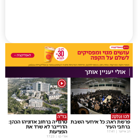
אולי יעניין אותך
1
לְכוּ וְנֵלְכָה
בד"ה
פרשת ראה: כל אירועי השבת
טרגדיה ברחוב אדוניהו הכהן:
ברחבי העיר
הדרייבר לא שרד את
הפציעות
דב אייזנר
|
17:41
אורי כץ
|
17:23