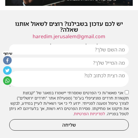
יש לכם עדכון בשבילנו? רוצים לשאול אותנו
שאלה?
haredim.jerusalem@gmail.com
או שילחו אלינו פנייה ונחזור אליכם בהקדם
שיתוף
אני מאשר/ת כי הפרטים שמסרתי יישמרו במאגר של "קבוצת
תקשורת חרדים מוניציפלי בע"מ" (מפעילת אתר "חרדים ירושלים")
לצורך טיפול ומענה לפנייתי. ידוע לי כי אני רשאי/ת לעיין במידע, לבקש
את תיקונו או מחיקתו. מסירת הפרטים היא רשות, אך בלעדיהם לא ניתן
לטפל בפנייה.
למדיניות הפרטיות
.
שליחה