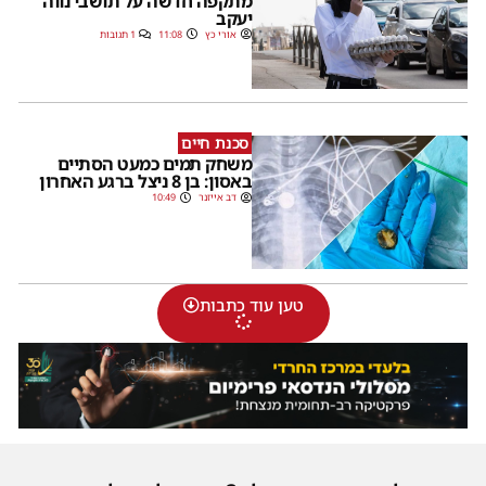
מתקפה חדשה על תושבי נווה
יעקב
אורי כץ
11:08
1 תגובות
סכנת חיים
משחק תמים כמעט הסתיים
באסון: בן 8 ניצל ברגע האחרון
דב אייזנר
10:49
טען עוד כתבות