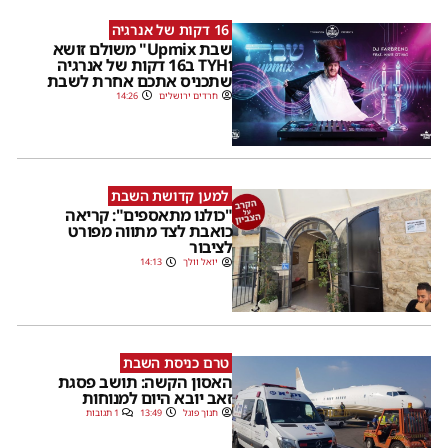
16 דקות של אנרגיה
שבת Upmix" משולם זושא
וTYH ב16 דקות של אנרגיה
שתכניס אתכם אחרת לשבת
חרדים ירושלים
14:26
למען קדושת השבת
"כולנו מתאספים": קריאה
כואבת לצד מתווה מפורט
לציבור
יואל וולך
14:13
טרם כניסת השבת
האסון הקשה: תושב פסגת
זאב יובא היום למנוחות
חנוך פוגל
13:49
1 תגובות