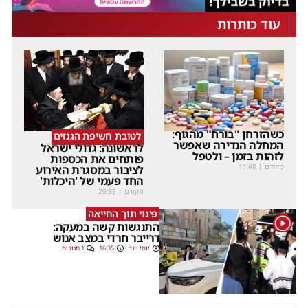
עוד כותרות
כשהזרחן "בורח" מהגוף:
לטובת חשיפת הגנזים
המחלה הנדירה שאפשר
לראשונה: גדולי ישראל
לזהות בזמן – ולטפל
פותחים את הכספות
מקודם
|
11:48
לציבור במסגרת האירוע
החד פעמי של 'היכלות'
מקודם
|
20:39
פינוי תוך החייאה
1
התנגשות קשה במעקה:
דרייבר חרדי במצב אנוש
יוסי וינר
16:35
1 תגובות