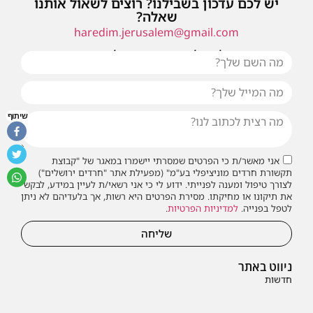
יש לכם עדכון בשבילנו? רוצים לשאול אותנו
שאלה?
haredim.jerusalem@gmail.com
או שילחו אלינו פנייה ונחזור אליכם בהקדם
שיתוף
אני מאשר/ת כי הפרטים שמסרתי יישמרו במאגר של "קבוצת
תקשורת חרדים מוניציפלי בע"מ" (מפעילת אתר "חרדים ירושלים")
לצורך טיפול ומענה לפנייתי. ידוע לי כי אני רשאי/ת לעיין במידע, לבקש
את תיקונו או מחיקתו. מסירת הפרטים היא רשות, אך בלעדיהם לא ניתן
לטפל בפנייה.
למדיניות הפרטיות
.
שליחה
ניווט באתר
חדשות