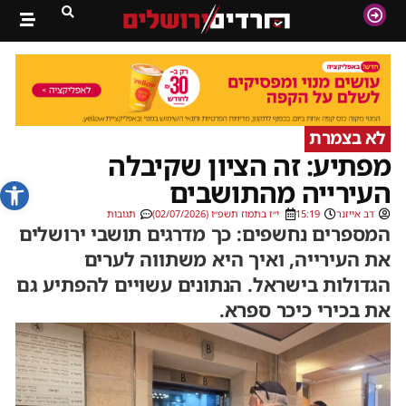
לא בצמרת
מפתיע: זה הציון שקיבלה
פתח סרג
העירייה מהתושבים
דב אייזנר
15:19
י״ז בתמוז תשפ״ו (02/07/2026)
תגובות
המספרים נחשפים: כך מדרגים תושבי ירושלים
את העירייה, ואיך היא משתווה לערים
הגדולות בישראל. הנתונים עשויים להפתיע גם
את בכירי כיכר ספרא.