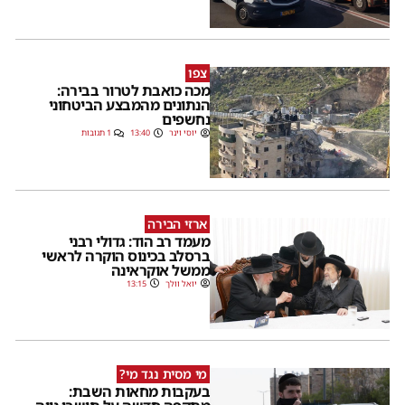
צפו
מכה כואבת לטרור בבירה:
הנתונים מהמבצע הביטחוני
נחשפים
יוסי וינר
13:40
1 תגובות
ארזי הבירה
מעמד רב הוד: גדולי רבני
ברסלב בכינוס הוקרה לראשי
ממשל אוקראינה
יואל וולך
13:15
מי מסית נגד מי?
בעקבות מחאות השבת: