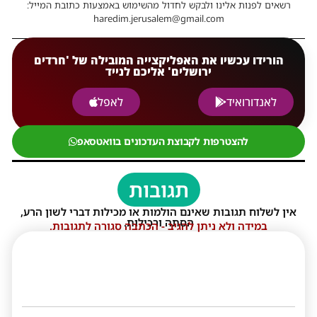
רשאים לפנות אלינו ולבקש לחדול מהשימוש באמצעות כתובת המייל:
haredim.jerusalem@gmail.com
הורידו עכשיו את האפליקצייה המובילה של 'חרדים
ירושלים' אליכם לנייד
לאנדורואיד
לאפל
להצטרפות לקבוצת העדכונים בוואטסאפ
תגובות
אין לשלוח תגובות שאינם הולמות או מכילות דברי לשון הרע,
הסתה ורכילות.
במידה ולא ניתן להגיב - הכתבה סגורה לתגובות.