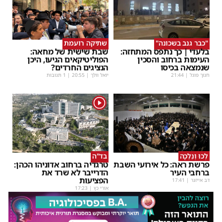
"כבר גנב בשכונה"
שתיקה רועמת
בלעדי | כך נתפס המתחזה:
שבת שישית של מחאה:
העימות ברחוב והסכין
הפוליטיקאים הגיעו, היכן
שנמצאה בכיסו
הנציגים החרדים?
חנוך פוגל
|
21:44
יואל וולך
|
20:55
| 1 תגובות
1
לְכוּ וְנֵלְכָה
בד"ה
פרשת ראה: כל אירועי השבת
טרגדיה ברחוב אדוניהו הכהן:
ברחבי העיר
הדרייבר לא שרד את
הפציעות
דב אייזנר
|
17:41
אורי כץ
|
17:23