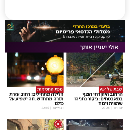
אולי יעניין אותך
שבת של VIP
מפת החסימות
הרחוב היוקרתי הוצף
הלילה מתחילים: רחוב עזרת
במאבטחים: ביקור נתניהו
תורה מתחדש, וזה ישפיע על
שהצית ויכוח
כולנו
יוסי וינר
|
23:28
דב אייזנר
|
22:46
1