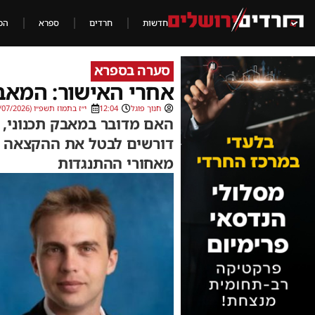
חדשות
חרדים
ספרא
הכ
סערה בספרא
אחרי האישור: המאב
חנוך פוגל
12:04
י״ז בתמוז תשפ״ו (02/07/2026)
האם מדובר במאבק תכנוני, 
דורשים לבטל את ההקצאה ב
מאחורי ההתנגדות