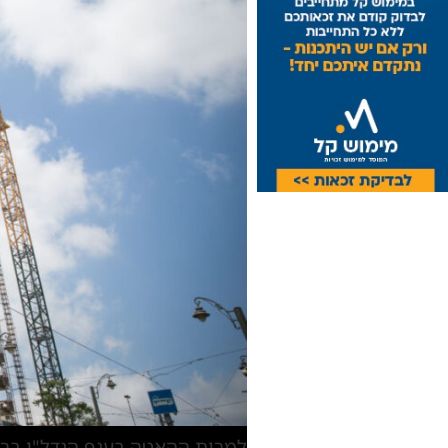
למרות ההאטה בענף הנדל"ן ברח