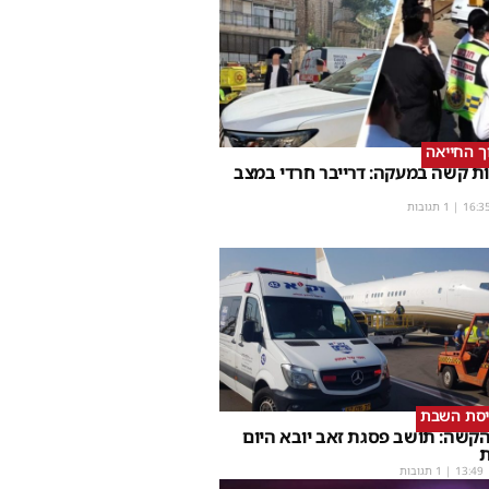
וך החייאה
ת קשה במעקה: דרייבר חרדי במצב
16:3
| 1 תגובות
יסת השבת
קשה: תושב פסגת זאב יובא היום
ת
13:49
| 1 תגובות