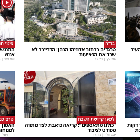
1
בד"ה
פינוי ת
עיר
טרגדיה ברחוב אדוניהו הכהן: הדרייבר לא
התנגשו
שרד את הפציעות
אנוש
אורי כץ
|
17:23
יוסי וינר
|
5
למען קדושת השבת
טרם כנ
שבת Upmix" משולם זושא וTYH ב16 דקות
"כולנו מתאספים": קריאה כואבת לצד מתווה
האסון ה
ת
מפורט לציבור
למנוחו
יואל וולך
|
14:13
חנוך פוגל
|