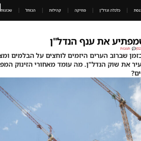
נסת
כלכלה ונדל"ן
מוזיקה
קהילות
הכותל
שכונות
מפתיע את ענף הנדל"ן
תגובות
לַ͏ִים": בזמן שברוב הערים היזמים לוחצים על הבלמים ו
יר את שוק הנדל"ן. מה עומד מאחורי הזינוק המפת
ם?