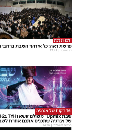
לְכוּ וְנֵלְכָה
פרשת ראה: כל אירועי השבת ברחבי ה
דב אייזנר
|
17:41
16 דקות של אנרגיה
של אנרגיה שתכניס אתכם אחרת לשב
חרדים ירושלים
|
14:26