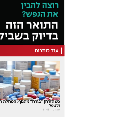
עוד כותרות
כשהזרחן "בורח" מהגוף: המחלה הנ
ולטפל
מקודם
|
11:48