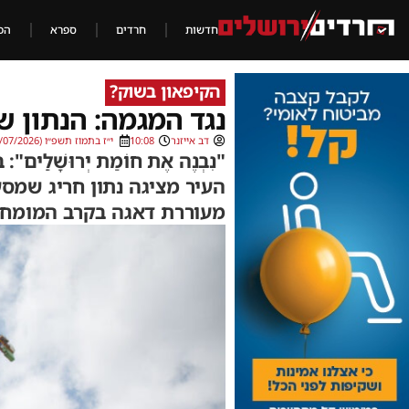
חדשות
חרדים
ספרא
הכ
הקיפאון בשוק?
נגד המגמה: הנתון ש
דב אייזנר
10:08
י״ז בתמוז תשפ״ו (02/07/2026)
"נִבְנֶה אֶת חוֹמַת יְרוּשָׁ
העיר מציגה נתון חריג שמסע
מעוררת דאגה בקרב המומחי