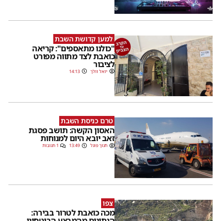
למען קדושת השבת
"כולנו מתאספים": קריאה
כואבת לצד מתווה מפורט
לציבור
יואל וולך
14:13
טרם כניסת השבת
האסון הקשה: תושב פסגת
זאב יובא היום למנוחות
חנוך פוגל
13:49
1 תגובות
צפו
מכה כואבת לטרור בבירה:
הנתונים מהמבצע הביטחוני