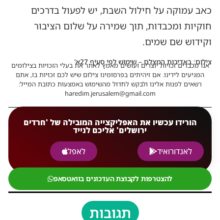
כאב עמוקה על חילול השבת, יש לפעול בדרכים
חוקיות ומכבדות, תוך שמירה על שלום הציבור
וקידוש שם שמים.
צילום: באדיבות המצלם – שימוש לפי סעיף 27א'
אנו מכבדים זכויות יוצרים ועושים מאמץ לאתר את בעלי הזכויות בצילומים
המגיעים לידינו. אם זיהיתים בפרסומינו צילום שיש לכם זכויות בו, אתם
רשאים לפנות אלינו ולבקש לחדול מהשימוש באמצעות כתובת המייל:
haredim.jerusalem@gmail.com
הורידו עכשיו את האפליקצייה המובילה של 'חרדים
ירושלים' אליכם לנייד
לאנדורואיד
לאפל
להצטרפות לקבוצת העדכונים בוואטסאפ
תגובות