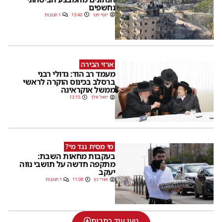
נחשפים
יוסי וינר
13:40
1 תגובות
ארזי הבירה
מעמד רב הוד: גדולי רבני
ברסלב בכינוס הוקרה לראשי
ממשל אוקראינה
יואל וולך
13:15
מי מסית נגד מי?
בעקבות מחאות השבת:
מתקפה חדשה על תושבי נווה
יעקב
אורי כץ
11:08
1 תגובות
טען עוד כתבות