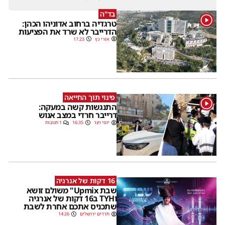
בד"ה
1
טרגדיה ברחוב אדוניהו הכהן:
הדרייבר לא שרד את הפציעות
אורי כץ
17:23
פינוי תוך החייאה
1
התנגשות קשה במעקה:
דרייבר חרדי במצב אנוש
יוסי וינר
16:35
1 תגובות
16 דקות של אנרגיה
שבת Upmix" משולם זושא
וTYH ב16 דקות של אנרגיה
שתכניס אתכם אחרת לשבת
חרדים ירושלים
14:26