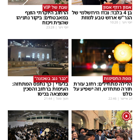
אסון רודף אסון
שבת של VIP
בן 4 בלבד: נכדו הירושלמי של
הרחוב היוקרתי הוצף
הגר"ש ארוש טבע למוות
במאבטחים: ביקור נתניהו
שהצית ויכוח
יוסי וינר
|
10:20
יוסי וינר
|
23:28
מפת החסימות
"כבר גנב בשכונה"
הלילה מתחילים: רחוב עזרת
בלעדי | כך נתפס המתחזה:
תורה מתחדש, וזה ישפיע על
העימות ברחוב והסכין
כולנו
שנמצאה בכיסו
דב אייזנר
|
22:46
חנוך פוגל
|
21:44
1