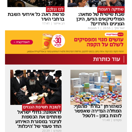
שתיקה רועמת
לְכוּ וְנֵלְכָה
שבת שישית של מחאה:
פרשת ראה: כל אירועי השבת
הפוליטיקאים הגיעו, היכן
ברחבי העיר
הנציגים החרדים?
דב אייזנר
|
17:41
יואל וולך
|
20:55
| 1 תגובות
עוד כותרות
כשהזרחן "בורח" מהגוף:
לטובת חשיפת הגנזים
המחלה הנדירה שאפשר
לראשונה: גדולי ישראל
לזהות בזמן – ולטפל
פותחים את הכספות
מקודם
|
11:48
לציבור במסגרת האירוע
החד פעמי של 'היכלות'
מקודם
|
20:39