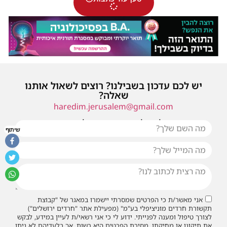
יש לכם עדכון בשבילנו? רוצים לשאול אותנו
שאלה?
haredim.jerusalem@gmail.com
או שילחו אלינו פנייה ונחזור אליכם בהקדם
שיתוף
אני מאשר/ת כי הפרטים שמסרתי יישמרו במאגר של "קבוצת
תקשורת חרדים מוניציפלי בע"מ" (מפעילת אתר "חרדים ירושלים")
לצורך טיפול ומענה לפנייתי. ידוע לי כי אני רשאי/ת לעיין במידע, לבקש
את תיקונו או מחיקתו. מסירת הפרטים היא רשות, אך בלעדיהם לא ניתן