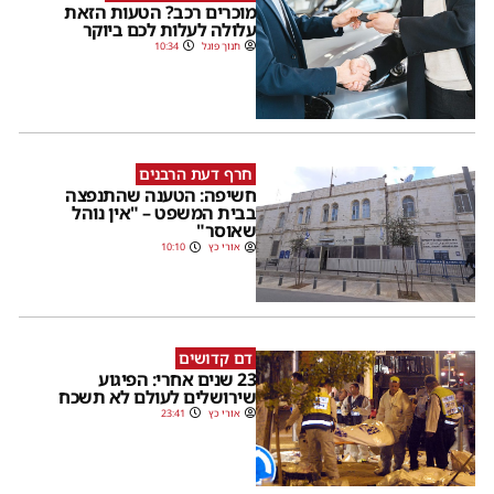
מוכרים רכב? הטעות הזאת
עלולה לעלות לכם ביוקר
חנוך פוגל
10:34
חרף דעת הרבנים
חשיפה: הטענה שהתנפצה
בבית המשפט – "אין נוהל
שאוסר"
אורי כץ
10:10
דם קדושים
23 שנים אחרי: הפיגוע
שירושלים לעולם לא תשכח
אורי כץ
23:41