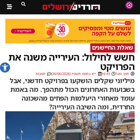
שאלת החיישנים
חשש לחילול: העירייה משנה את
פתח סרג
הפרויקט
חנוך פוגל
16:43
י״א בתמוז תשפ״ו (26/06/2026)
תגובות
מיליוני שקלים הושקעו בפרויקט חדשני, אבל
בשבועות האחרונים הכול מתהפך. מה באמת
עומד מאחורי היעלמות הפחים מהשכונה
החרדית, ומה השיבה העירייה?