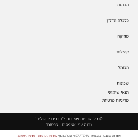
הכנסת
כלכלה ונדל"ן
מוזיקה
קהילות
הכותל
שכונות
תנאי שימוש
מדיניות פרטיות
© כל הזכויות שמורות ל'חרדים ירושלים'
נבנה ע"י 'אמפסיס - פרסום'
אתר זה מאובטח באמצעות reCAPTCHA וגוגל בכפוף
למדיניות פרטיות
ו-
מדיניות שימוש
.