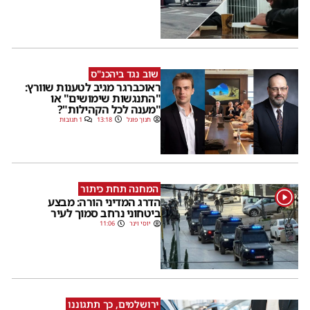
שוב נגד ביהכנ"ס
ראוכברגר מגיב לטענות שוורץ:
"התנגשות שימושים" או
"מענה לכל הקהילות"?
חנוך פוגל
13:18
1 תגובות
המחנה תחת כיתור
1
הדרג המדיני הורה: מבצע
ביטחוני נרחב סמוך לעיר
יוסי וינר
11:06
ירושלמים, כך תתגוננו