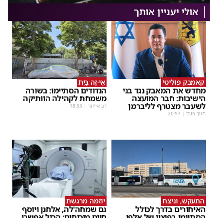
אולי יעניין אותך
קאמבק פוליטי
אֵי-זֶה בַּיִת
מחדש את המאבק נגד בני
הנדודים הסתיימו: בשורה
הישיבות: חבר המועצה
משמחת לקהילה הוותיקה
לשעבר מצטרף לליברמן
דב אייזנר
|
18:55
חנוך פוגל
|
20:57
התעקש, וניצח
יוזמה מרגשת
האיחורים בדרך לכולל
גם שמחה'לה, אלחנן ויוסף
הסתיימו בפיצוי של אלפי
חיים מוכיחים: הכול אפשרי