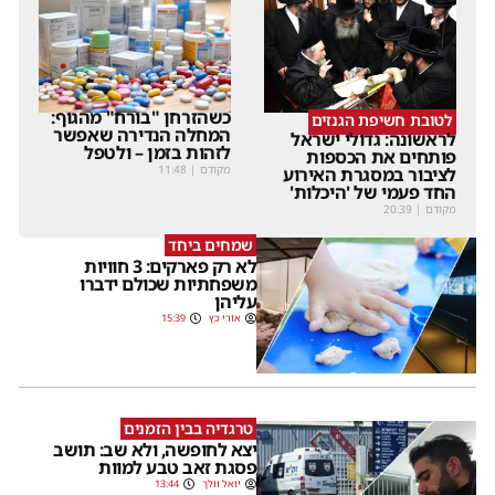
כשהזרחן "בורח" מהגוף:
לטובת חשיפת הגנזים
המחלה הנדירה שאפשר
לראשונה: גדולי ישראל
לזהות בזמן – ולטפל
פותחים את הכספות
מקודם
|
11:48
לציבור במסגרת האירוע
החד פעמי של 'היכלות'
מקודם
|
20:39
שמחים ביחד
לא רק פארקים: 3 חוויות
משפחתיות שכולם ידברו
עליהן
אורי כץ
15:39
טרגדיה בבין הזמנים
יצא לחופשה, ולא שב: תושב
פסגת זאב טבע למוות
יואל וולך
13:44