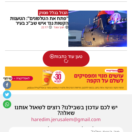
הכול בגלל מסוק
"פתח את הטלפונים": הטענות
הקשות נגד איש שב"כ בעיר
חנוך פוגל
22:17
טען עוד כתבות
שיתוף
יש לכם עדכון בשבילנו? רוצים לשאול אותנו
שאלה?
haredim.jerusalem@gmail.com
או שילחו אלינו פנייה ונחזור אליכם בהקדם