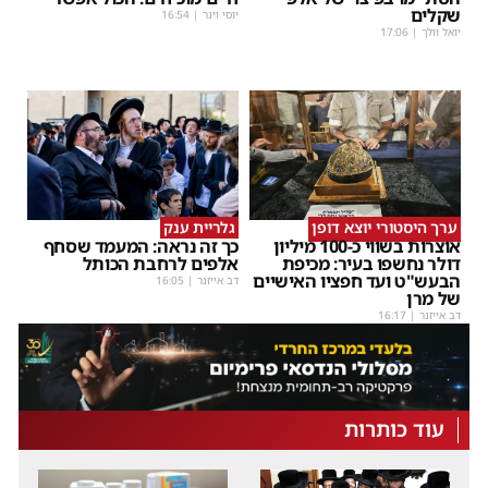
שקלים
יוסי וינר
|
16:54
יואל וולך
|
17:06
ערך היסטורי יוצא דופן
גלריית ענק
אוצרות בשווי כ-100 מיליון
כך זה נראה: המעמד שסחף
דולר נחשפו בעיר: מכיפת
אלפים לרחבת הכותל
הבעש"ט ועד חפציו האישיים
דב אייזנר
|
16:05
של מרן
דב אייזנר
|
16:17
עוד כותרות