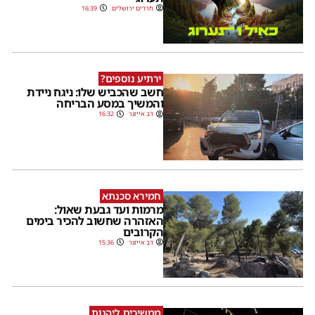
חרדים ירושלים
16:39
ירתיע נוספים?
חשב שהכביש שלו: ניגח ניידת
והמשיך במסע הבריחה
דב אייזנר
16:32
חמירא סכנתא
מרמות ועד גבעת שאול:
האזהרה שחשוב להכיר בימים
הקרובים
דב אייזנר
15:36
ממשיכים ליהנות