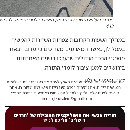
חסידי בעלזא תושבי שכונת אגן האיילות לפני היציאה לכביש
443
במהלך השעות הקרובות צפויות השיירות להמשיך
במסלולן, כאשר המארגנים מעריכים כי מדובר באחד
ממפגני הרכב הגדולים שנערכו בשנים האחרונות
בירושלים למען ציבור לומדי התורה.
צילום: באדיבות המצלם
אנו מכבדים זכויות יוצרים ועושים מאמץ לאתר את בעלי הזכויות בצילומים
המגיעים לידינו. אם זיהיתים בפרסומינו צילום שיש לכם זכויות בו, אתם
רשאים לפנות אלינו ולבקש לחדול מהשימוש באמצעות כתובת המייל:
haredim.jerusalem@gmail.com
הורידו עכשיו את האפליקצייה המובילה של 'חרדים
ירושלים' אליכם לנייד