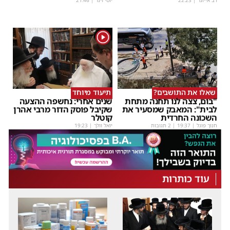
1
שאלו את התושבים?
תיעוד מיוחד
"בום, צצה לנו תחנה מתחת
שנים אחרי: נחשפה ההצעה
לבית": המאבק שמסעיר את
שקיבל פוסק הדור מרבי אהרן
השכונה החרדית
קוטלר
חנוך פוגל
|
19:37
| 2 תגובות
יואל וולך
|
19:23
עוד כותרות