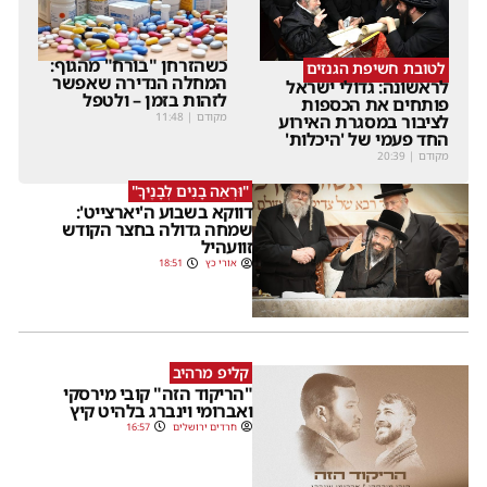
כשהזרחן "בורח" מהגוף:
לטובת חשיפת הגנזים
המחלה הנדירה שאפשר
לראשונה: גדולי ישראל
לזהות בזמן – ולטפל
פותחים את הכספות
מקודם
|
11:48
לציבור במסגרת האירוע
החד פעמי של 'היכלות'
מקודם
|
20:39
"וּרְאֵה בָנִים לְבָנֶיךָ"
דווקא בשבוע ה'יארצייט':
שמחה גדולה בחצר הקודש
זוועהיל
אורי כץ
18:51
קליפ מרהיב
"הריקוד הזה" קובי מירסקי
ואברומי וינברג בלהיט קיץ
חרדים ירושלים
16:57