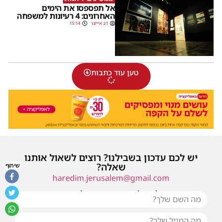
אל תפספסו את הימים
האחרונים: 4 רעיונות למשפחה
דב אייזנר
15:14
טען עוד כתבות
יש לכם עדכון בשבילנו? רוצים לשאול אותנו
שאלה?
שיתוף
haredim.jerusalem@gmail.com
או שילחו אלינו פנייה ונחזור אליכם בהקדם