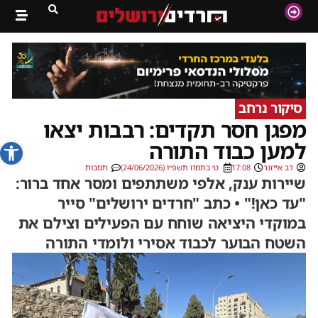
סיקור נרחב
מפגן חסר תקדים: רבבות יצאו
פתח סרג
למען כבוד התורה
דב אייזנר
17:08
ט׳ בתמוז תשפ״ו (24/06/2026)
תגובות
שיירות ענק, אלפי משתתפים ומסר אחד ברור:
"עד כאן!" • כתב "חרדים ירושלים" סייר
במוקדי היציאה שוחח עם הפעילים וצילם את
השטח הבוער לכבוד אסירי ולומדי התורה