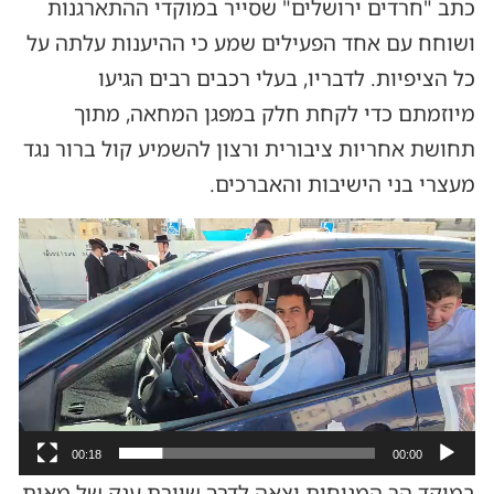
כתב "חרדים ירושלים" שסייר במוקדי ההתארגנות
ושוחח עם אחד הפעילים שמע כי ההיענות עלתה על
כל הציפיות. לדבריו, בעלי רכבים רבים הגיעו
מיוזמתם כדי לקחת חלק במפגן המחאה, מתוך
תחושת אחריות ציבורית ורצון להשמיע קול ברור נגד
מעצרי בני הישיבות והאברכים.
נגן
וידאו
00:18
00:00
במוקד הר המנוחות יצאה לדרך שיירת ענק של מאות