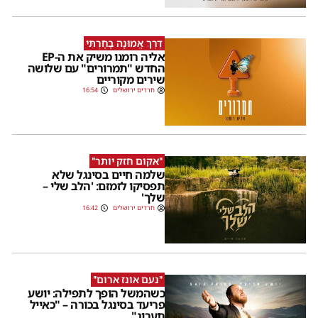
דֶּרֶךְ אֱמוּנָה בָחָרְתִּי
אליה רומנו משיק את ה-EP
החדש "תמרורים" עם שלושה
שירים מקוריים
חרדים ירושלים
16:54
''אקום חזק יותר''
שלמה חיים בסינגל שלא
תפסיקו לזמזם: 'הלב שלי –
שלך'
חרדים ירושלים
16:42
''נעם אונז ארום''
כשהמשל הופך לתפילה: יושע
פריעד בסינגל בכורה – "כאייל
תערוג"