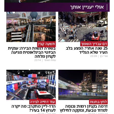
אולי יעניין אותך
דם עבדיך השפוך
תִּשְׁעָה קַבִּין
25 שנה אחרי: הפצע בלב
בשורה לנשות הבירה: ענקית
העיר שלא הגליד
הביוטי הבינלאומית מגיעה
לקניון מלחה
אורי כץ
|
23:39
צוות האתר
|
23:14
לחץ בחנות
עוד דחייה לבירה
דרמה בקניון רמות: נכנסה
הדד-ליין מתקרב: מה יקרה
למדוד טבעת, ונזקקה לחילוץ
לערוץ 14 בעיר?
דב אייזנר
|
22:23
יוסי וינר
|
21:46