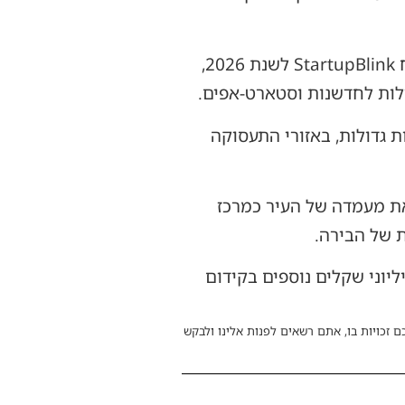
לפי נתונים שהוצגו באירוע, ירושלים ממשיכה להתחזק בזירת ההייטק העולמית. על פי דוח StartupBlink לשנת 2026,
ת גדולות, באזורי התעסוקה
את מעמדה של העיר כמרכז
 של הבירה.
סיף כי בשנים 2026–2027 יושקעו עשרות מיליוני שקלים נוספים בקידום
ם זכויות בו, אתם רשאים לפנות אלינו ולבקש