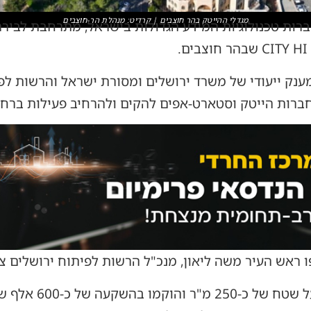
מגדלי ההייטק בהר חוצבים | קרדיט: מִנהלת הר-חוצבים
ONE Technologies, מחברות טכנולוגיות המידע הגדולות בישראל, מתרח
נק ייעודי של משרד ירושלים ומסורת ישראל והרשות לפי
ברות הייטק וסטארט-אפים להקים ולהרחיב פעילות ברחב
אש העיר משה ליאון, מנכ"ל הרשות לפיתוח ירושלים צחי
המשרדים החדשים משתר