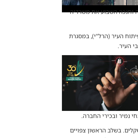
בת לבירה וחנכה השבוע את משרדיה
תוח העיר (הרל"י), במסגרת
י העיר.
 נמיר ובכירי החברה.
עים על שטח של כ-250 מ"ר והוקמו בהשקעה של כ-600 אלף שקלים. בשלב הראשון צפויים