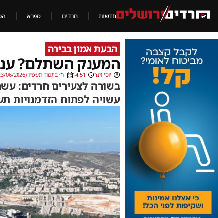
חדשות
חרדים
ספרא
הכ
הבעת אמון בבירה
המענק השתלם? ענקי
יוסי וינר
14:51
ח׳ בתמוז תשפ״ו (23/06/2026)
בשורה לצעירים חרדים: עש
עשויה לפתוח הזדמנויות תע