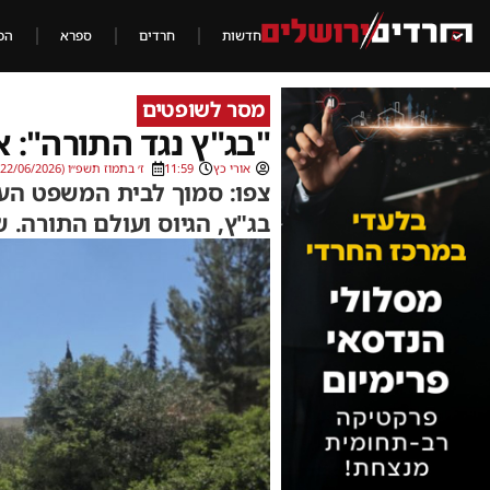
חדשות
חרדים
ספרא
הכ
מסר לשופטים
"בג"ץ נגד התורה":
אורי כץ
11:59
ז׳ בתמוז תשפ״ו (22/06/2026)
צפו: סמוך לבית המשפט העלי
בג"ץ, הגיוס ועולם התורה.