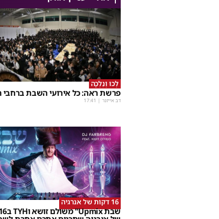
לְכוּ וְנֵלְכָה
פרשת ראה: כל אירועי השבת ברחבי ה
דב אייזנר
|
17:41
16 דקות של אנרגיה
של אנרגיה שתכניס אתכם אחרת לשב