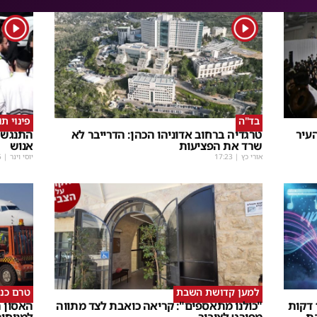
1
1
בד"ה
פינוי ת
עיר
טרגדיה ברחוב אדוניהו הכהן: הדרייבר לא
התנגשו
שרד את הפציעות
אנוש
אורי כץ
|
17:23
יוסי וינר
|
5
למען קדושת השבת
טרם כנ
שבת Upmix" משולם זושא וTYH ב16 דקות
"כולנו מתאספים": קריאה כואבת לצד מתווה
האסון ה
ת
מפורט לציבור
למנוחו