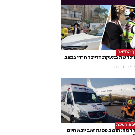
וך החייאה
ת קשה במעקה: דרייבר חרדי במצב
16:3
| 1 תגובות
יסת השבת
קשה: תושב פסגת זאב יובא היום
ת