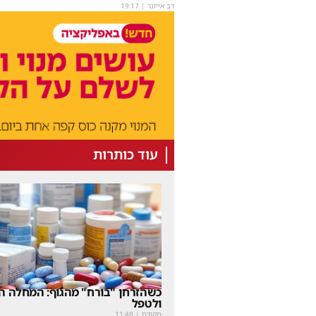
דב אייזנר
|
19:17
עוד כותרות
כשהזרחן "בורח" מהגוף: המחלה הנ
ולטפל
מקודם
|
11:48