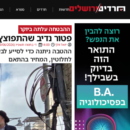
חדשות
חרדים
ספרא
הכ
ההבטחה עלתה ביוקר
פטור נדיב שהתפוצץ
יואל וולך
14:00
ד׳ בתמוז תשפ״ו (19/06/2026)
ההטבה ניתנה כדי לסייע לב
לחלוטין, המחיר בהתאם