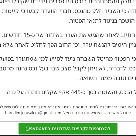
י חלק מהמתגוררים בנכס היו מכרים וידידים שקיבלו סיוע
ודה כי השכיר חלק מהנכס. חברי הוועדה קבעו כי קיימות 
ושכר בניגוד לתנאי הפטור.
בנוסף נדחתה בקשתו לבטל את
ניין הימים להגשת ערר, וכי החוב הפך לחלוט לאחר שלא ה
 הפטור מהיטל השבחה נועד לסייע למי שמתגורר בפועל
ס. לדבריה, לא ניתן לקבל מצב שבו בעל נכס נהנה מהטב
ים וגובה ממנה תשואה.
 כ-445 אלף שקלים נותרה על כנה.
 את בעלי הזכויות בצילומים המגיעים לידינו. אם זיהיתים בפרסומינו צילום שיש לכ
לחדול מהשימוש באמצעות כתובת המייל: haredim.jerusalem@gmail.com
להצטרפות לקבוצת העדכונים בוואטסאפ