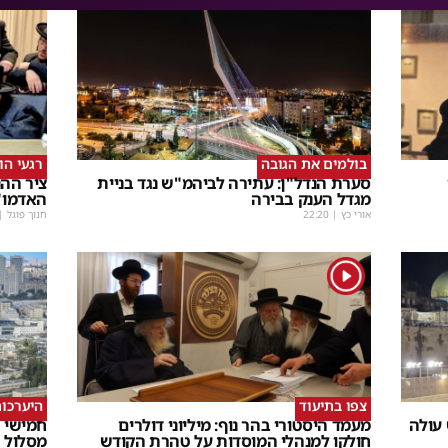
בולמים את הגובה
רגעי הו
סערת הנדל"ן: עתירה לביהמ"ש נגד בניית
ציר ההנ
מגדל הענק בבירה
האדמו"
אורי כץ
|
22:20
חנוך פוגל
|
1
צפו בתיעוד
היערכות
 עולה
מעמד היסטורי בהר נוף: מיליוני דולרים
חמישי ב
חולקו למנהלי המוסדות על טהרת הקודש
מסלול