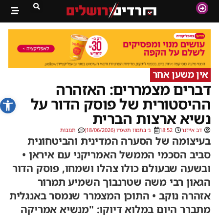
אין משען אחר
דברים מצמררים: האזהרה
פתח סרג
ההיסטורית של פוסק הדור על
נשיא ארצות הברית
דב אייזנר
18:52
ג׳ בתמוז תשפ״ו (18/06/2026)
תגובות
בעיצומה של הסערה המדינית והביטחונית
סביב הסכמי הממשל האמריקני עם איראן •
ובשעה שבעולם כולו צהלו ושמחו, פוסק הדור
הגאון רבי משה שטרנבוך השמיע תמרור
אזהרה נוקב • התוכן המצמרר שנמסר באנגלית
מתברר היום במלוא דיוקו: "מנשיא אמריקה