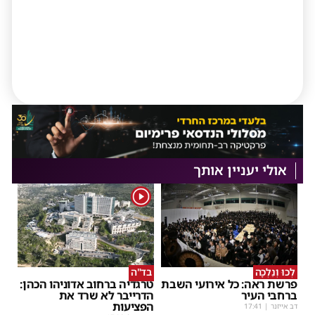
אולי יעניין אותך
1
לְכוּ וְנֵלְכָה
בד"ה
פרשת ראה: כל אירועי השבת
טרגדיה ברחוב אדוניהו הכהן:
ברחבי העיר
הדרייבר לא שרד את
הפציעות
דב אייזנר
|
17:41