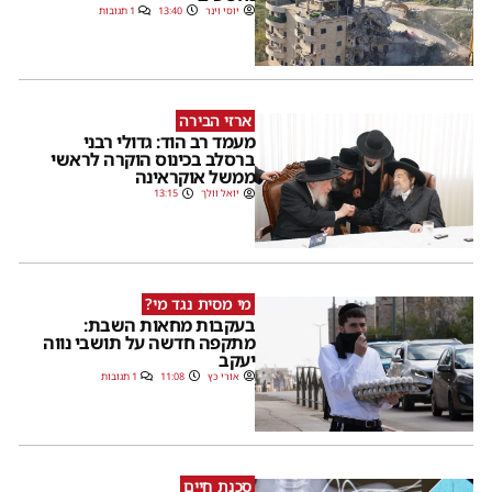
יוסי וינר
13:40
1 תגובות
ארזי הבירה
מעמד רב הוד: גדולי רבני
ברסלב בכינוס הוקרה לראשי
ממשל אוקראינה
יואל וולך
13:15
מי מסית נגד מי?
בעקבות מחאות השבת:
מתקפה חדשה על תושבי נווה
יעקב
אורי כץ
11:08
1 תגובות
סכנת חיים