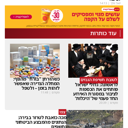
יואל וולך
|
14:13
עוד כותרות
כשהזרחן "בורח" מהגוף:
לטובת חשיפת הגנזים
המחלה הנדירה שאפשר
לראשונה: גדולי ישראל
לזהות בזמן – ולטפל
פותחים את הכספות
מקודם
|
11:48
לציבור במסגרת האירוע
החד פעמי של 'היכלות'
מקודם
|
20:39
צפו
מכה כואבת לטרור בבירה:
הנתונים מהמבצע הביטחוני
נחשפים