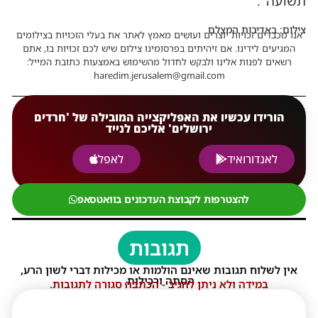
תשועה".
צילום: באדיבות המצלם
אנו מכבדים זכויות יוצרים ועושים מאמץ לאתר את בעלי הזכויות בצילומים
המגיעים לידינו. אם זיהיתים בפרסומינו צילום שיש לכם זכויות בו, אתם
רשאים לפנות אלינו ולבקש לחדול מהשימוש באמצעות כתובת המייל:
haredim.jerusalem@gmail.com
הורידו עכשיו את האפליקצייה המובילה של 'חרדים
ירושלים' אליכם לנייד
לאנדורואיד
לאפל
להצטרפות לקבוצת העדכונים בוואטסאפ
תגובות
אין לשלוח תגובות שאינם הולמות או מכילות דברי לשון הרע,
הסתה ורכילות.
במידה ולא ניתן להגיב - הכתבה סגורה לתגובות.