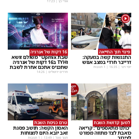
אורי כץ
|
17:23
1
פינוי תוך החייאה
16 דקות של אנרגיה
התנגשות קשה במעקה:
שבת Upmix" משולם זושא
דרייבר חרדי במצב אנוש
וTYH ב16 דקות של אנרגיה
שתכניס אתכם אחרת לשבת
יוסי וינר
|
16:35
| 1 תגובות
חרדים ירושלים
|
14:26
למען קדושת השבת
טרם כניסת השבת
"כולנו מתאספים": קריאה
האסון הקשה: תושב פסגת
כואבת לצד מתווה מפורט
זאב יובא היום למנוחות
לציבור
חנוך פוגל
|
13:49
| 1 תגובות