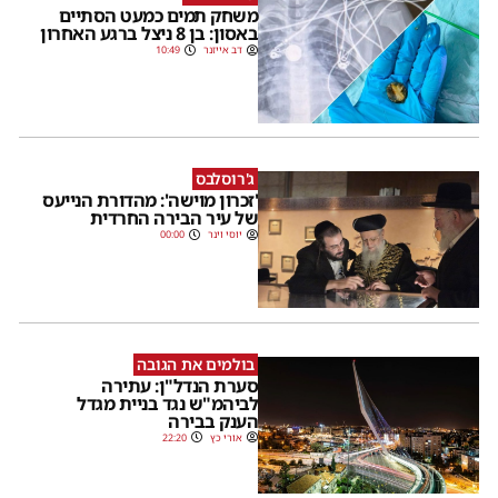
משחק תמים כמעט הסתיים
באסון: בן 8 ניצל ברגע האחרון
דב אייזנר
10:49
ג'רוסלבס
'זכרון מוישה': מהדורת הנייעס
של עיר הבירה החרדית
יוסי וינר
00:00
בולמים את הגובה
סערת הנדל"ן: עתירה
לביהמ"ש נגד בניית מגדל
הענק בבירה
אורי כץ
22:20