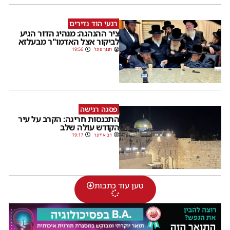
רגעי הוד נדירים
ציר ההנהגה: מנהיג הדור הגיע
לביקור אצל האדמו"ר מבעלזא
חנוך פוגל
19:56
פסגה רגישה
התכנסות חריגה: הקרב על עיר
הקודש עולה שלב
דב אייזנר
19:17
טען עוד כתבות