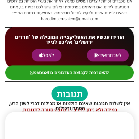
אנו מכבדים זכויות יוצרים ועושים מאמץ לאתר את בעלי הזכויות בצילומים
המגיעים לידינו. אם זיהיתים בפרסומינו צילום שיש לכם זכויות בו, אתם
רשאים לפנות אלינו ולבקש לחדול מהשימוש באמצעות כתובת המייל:
haredim.jerusalem@gmail.com
הורידו עכשיו את האפליקצייה המובילה של 'חרדים
ירושלים' אליכם לנייד
לאנדורואיד
לאפל
להצטרפות לקבוצת העדכונים בוואטסאפ
תגובות
אין לשלוח תגובות שאינם הולמות או מכילות דברי לשון הרע,
הסתה ורכילות.
במידה ולא ניתן להגיב - הכתבה סגורה לתגובות.