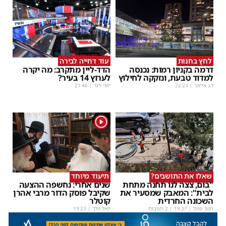
לחץ בחנות
עוד דחייה לבירה
דרמה בקניון רמות: נכנסה
הדד-ליין מתקרב: מה יקרה
למדוד טבעת, ונזקקה לחילוץ
לערוץ 14 בעיר?
דב אייזנר
|
22:23
יוסי וינר
|
21:46
1
שאלו את התושבים?
תיעוד מיוחד
"בום, צצה לנו תחנה מתחת
שנים אחרי: נחשפה ההצעה
לבית": המאבק שמסעיר את
שקיבל פוסק הדור מרבי אהרן
השכונה החרדית
קוטלר
חנוך פוגל
|
19:37
| 2 תגובות
יואל וולך
|
19:23