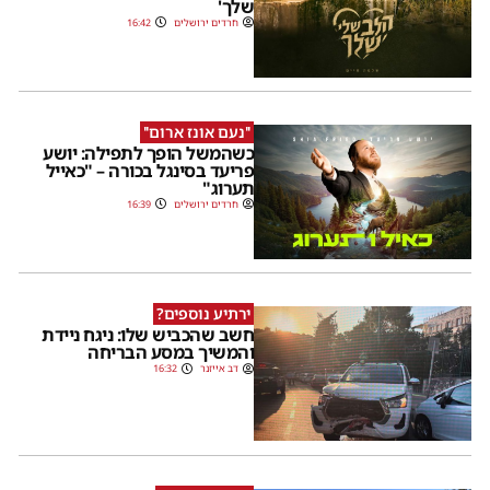
שלך'
חרדים ירושלים
16:42
''נעם אונז ארום''
כשהמשל הופך לתפילה: יושע
פריעד בסינגל בכורה – "כאייל
תערוג"
חרדים ירושלים
16:39
ירתיע נוספים?
חשב שהכביש שלו: ניגח ניידת
והמשיך במסע הבריחה
דב אייזנר
16:32