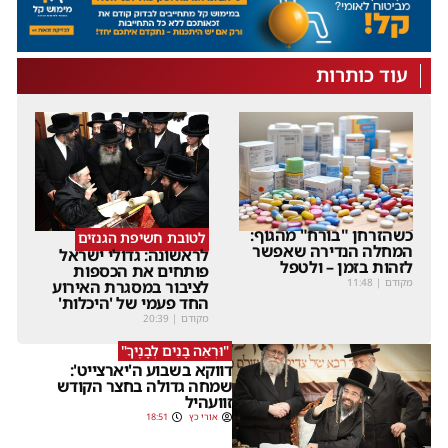
עוד כותרות
כשהזרחן "בורח" מהגוף:
לטובת חשיפת הגנזים
המחלה הנדירה שאפשר
לראשונה: גדולי ישראל
לזהות בזמן – ולטפל
פותחים את הכספות
מקודם
|
11:48
לציבור במסגרת האירוע
החד פעמי של 'היכלות'
מקודם
|
20:39
"וּרְאֵה בָנִים לְבָנֶיךָ"
דווקא בשבוע ה'יארצייט':
שמחה גדולה בחצר הקודש
זוועהיל
אורי כץ
18:51