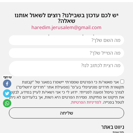
יש לכם עדכון בשבילנו? רוצים לשאול אותנו
שאלה?
haredim.jerusalem@gmail.com
או שילחו אלינו פנייה ונחזור אליכם בהקדם
שיתוף
אני מאשר/ת כי הפרטים שמסרתי יישמרו במאגר של "קבוצת
תקשורת חרדים מוניציפלי בע"מ" (מפעילת אתר "חרדים ירושלים")
לצורך טיפול ומענה לפנייתי. ידוע לי כי אני רשאי/ת לעיין במידע, לבקש
את תיקונו או מחיקתו. מסירת הפרטים היא רשות, אך בלעדיהם לא ניתן
לטפל בפנייה.
למדיניות הפרטיות
.
שליחה
ניווט באתר
חדשות