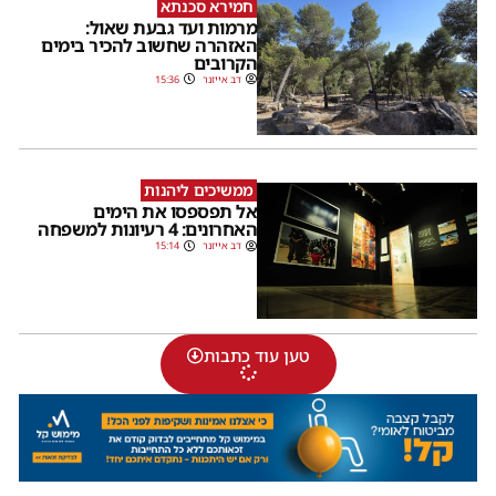
חמירא סכנתא
מרמות ועד גבעת שאול:
האזהרה שחשוב להכיר בימים
הקרובים
דב אייזנר
15:36
ממשיכים ליהנות
אל תפספסו את הימים
האחרונים: 4 רעיונות למשפחה
דב אייזנר
15:14
טען עוד כתבות