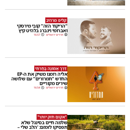
קליפ מרהיב
"הריקוד הזה" קובי מירסקי
ואברומי וינברג בלהיט קיץ
חרדים ירושלים
16:57
דֶּרֶךְ אֱמוּנָה בָחָרְתִּי
אליה רומנו משיק את ה-EP
החדש "תמרורים" עם שלושה
שירים מקוריים
חרדים ירושלים
16:54
''אקום חזק יותר''
שלמה חיים בסינגל שלא
תפסיקו לזמזם: 'הלב שלי –