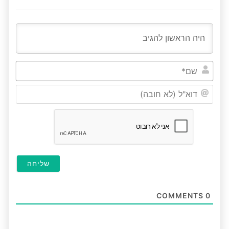
שם*
דוא"ל
(לא
חובה
COMMENTS
0