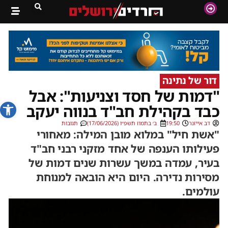
דור של נתינה
"דמות של חסד וצניעות": אבל
פתח סרג
כבד בקהילת חב"ד בנווה יעקב
דב אייזנר
19:50
ב׳ בתמוז תשפ״ו (17/06/2026)
תגובות
"אשת חיל" במלוא מובן המילה: מאחורי
פעילותו הענפה של אחד מזקני רבני חב"ד
בעיר, עמדה במשך עשרות שנים דמות של
מסירות נדירה. היום היא הובאה למנוחת
עולמים.