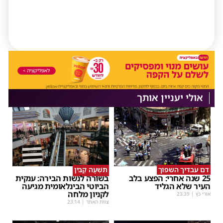
אולי יעניין אותך
דם עבדיך השפוך
תִּשְׁעָה קַבִּין
25 שנה אחרי: הפצע בלב
בשורה לנשות הבירה: ענקית
העיר שלא הגליד
הביוטי הבינלאומית מגיעה
לקניון מלחה
אורי כץ
|
23:39
צוות האתר
|
23:14