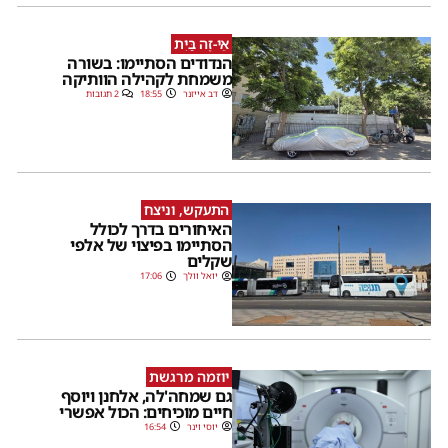
אֵי-זֶה בַּיִת
הנדודים הסתיימו: בשורה
משמחת לקהילה הוותיקה
דב אייזנר
18:55
2 תגובות
התעקש, וניצח
האיחורים בדרך לכולל
הסתיימו בפיצוי של אלפי
שקלים
יואל וולך
17:06
יוזמה מרגשת
גם שמחה'לה, אלחנן ויוסף
חיים מוכיחים: הכול אפשרי
יוסי וינר
16:54