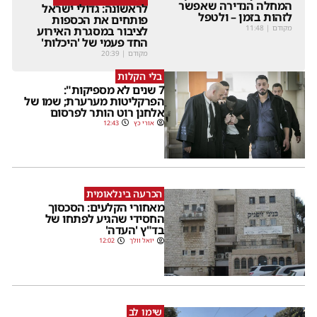
המחלה הנדירה שאפשר
לראשונה: גדולי ישראל
לזהות בזמן – ולטפל
פותחים את הכספות
מקודם
|
11:48
לציבור במסגרת האירוע
החד פעמי של 'היכלות'
מקודם
|
20:39
בלי הקלות
7 שנים לא מספיקות":
הפרקליטות מערערת; שמו של
אלחנן רוט הותר לפרסום
אורי כץ
12:43
הכרעה בינלאומית
מאחורי הקלעים: הסכסוך
החסידי שהגיע לפתחו של
בד"ץ 'העדה'
יואל וולך
12:02
שימו לב