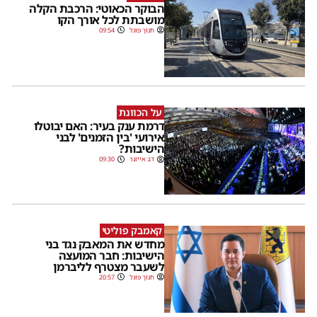
הבוקר הכאוטי: הרכבת הקלה
מושבתת לכל אורך הקו
חנוך פוגל
09:54
על הכוונת
דרמת ענק בעיר: האם יבוטלו
אירועי 'בין הזמנים' לבני
הישיבות?
דב אייזנר
09:30
קאמבק פוליטי
מחדש את המאבק נגד בני
הישיבות: חבר המועצה
לשעבר מצטרף לליברמן
חנוך פוגל
20:57