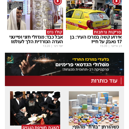
1
1
סריקות נרחבות
קולו נדם
אירוע קשה במרכז העיר: בן
אבל כבד: מגדולי חזני ופייטני
17 נאבק על חייו
העדה הכורדית הלך לעולמו
דב אייזנר
|
15:39
יוסי וינר
|
13:20
עוד כותרות
כשהזרחן "בורח" מהגוף:
לטובת חשיפת הגנזים