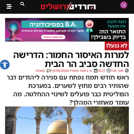
לא ננעלו
למרות האיסור החמור: הדרישה
פתח סרג
החדשה סביב הר הבית
חנוך פוגל
10:27
א׳ בתמוז תשפ״ו (16/06/2026)
תגובות
ראש חודש תמוז נפתח עם סגירה ליהודים דבר
שהותיר רבים מחוץ לשערים. במערכת
הפוליטית כבר פועלים לשינוי ההחלטה. מה
עומד מאחורי המהלך?