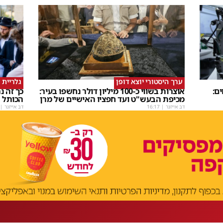
ערך היסטורי יוצא דופן
גלריית 
ם:
אוצרות בשווי כ-100 מיליון דולר נחשפו בעיר:
כך זה 
מכיפת הבעש"ט ועד חפציו האישיים של מרן
הכותל
דב אייזנר
|
16:17
דב אייזנר
|