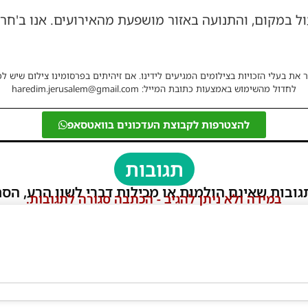
 במקום, והתנועה באזור מושפעת מהאירועים. אנו ב'חרד
 את בעלי הזכויות בצילומים המגיעים לידינו. אם זיהיתים בפרסומינו צילום שיש לכ
לחדול מהשימוש באמצעות כתובת המייל: haredim.jerusalem@gmail.com
להצטרפות לקבוצת העדכונים בוואטסאפ
תגובות
גובות שאינם הולמות או מכילות דברי לשון הרע, הסת
במידה ולא ניתן להגיב - הכתבה סגורה לתגובות.