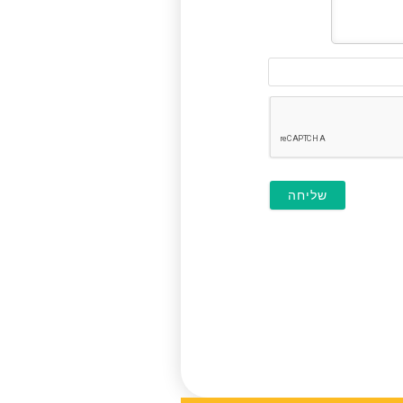
דוא"ל
(לא
חובה)