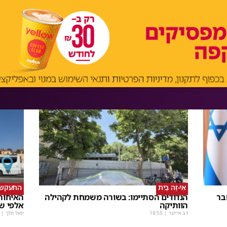
אֵי-זֶה בַּיִת
התעקש, 
בר
הנדודים הסתיימו: בשורה משמחת לקהילה
האיחורי
הוותיקה
אלפי ש
דב אייזנר
|
18:55
יואל וולך
|