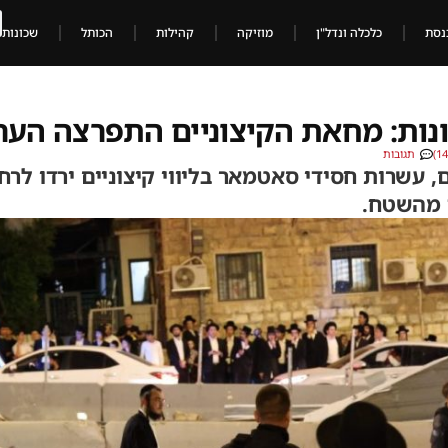
נסת
כלכלה ונדל"ן
מוזיקה
קהילות
הכותל
שכונות
נות: מחאת הקיצוניים התפרצה הער
תגובות
 עשרות חסידי סאטמאר בליווי קיצוניים ירדו לרחו
ד מהשטח.